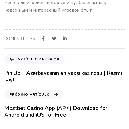
место для игроков, которые ищут безопасный,
надежный и интересный игровой опыт.
COMPARTIR EN
A
ARTÍCULO ANTERIOR
r
t
Pin Up – Azərbaycanın ən yaxşı kazinosu | Rəsmi
í
sayt
c
u
P
PRÓXIMO ARTÍCULO
l
r
o
ó
Mostbet Casino App (APK) Download for
A
x
Android and iOS for Free
n
i
t
m
9 meses hace
Sin categoría