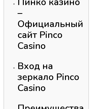
Пинко казино
–
Официальный
сайт Pinco
Casino
Вход на
зеркало Pinco
Casino
Преимущества