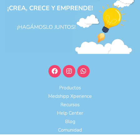
Productos
Medshipp Xperience
Recursos
Help Center
Blog
Comunidad