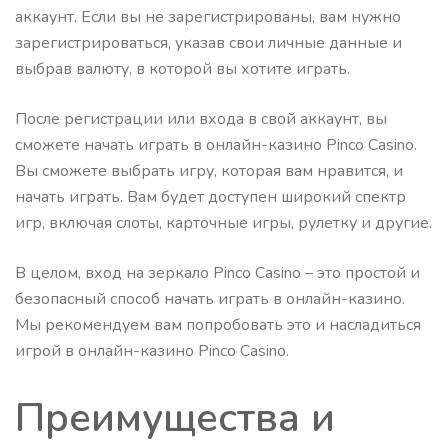
аккаунт. Если вы не зарегистрированы, вам нужно
зарегистрироваться, указав свои личные данные и
выбрав валюту, в которой вы хотите играть.
После регистрации или входа в свой аккаунт, вы
сможете начать играть в онлайн-казино Pinco Casino.
Вы сможете выбрать игру, которая вам нравится, и
начать играть. Вам будет доступен широкий спектр
игр, включая слоты, карточные игры, рулетку и другие.
В целом, вход на зеркало Pinco Casino – это простой и
безопасный способ начать играть в онлайн-казино.
Мы рекомендуем вам попробовать это и насладиться
игрой в онлайн-казино Pinco Casino.
Преимущества и