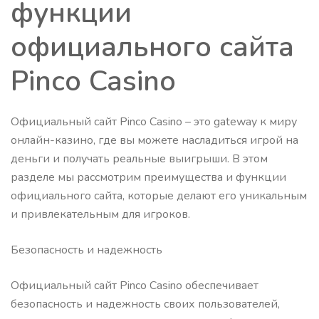
функции
официального сайта
Pinco Casino
Официальный сайт Pinco Casino – это gateway к миру
онлайн-казино, где вы можете насладиться игрой на
деньги и получать реальные выигрыши. В этом
разделе мы рассмотрим преимущества и функции
официального сайта, которые делают его уникальным
и привлекательным для игроков.
Безопасность и надежность
Официальный сайт Pinco Casino обеспечивает
безопасность и надежность своих пользователей,