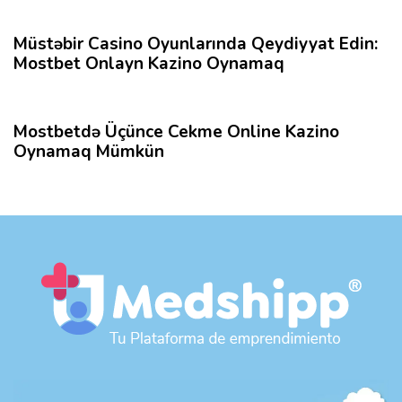
e
o
r
A
Müstəbir Casino Oyunlarında Qeydiyyat Edin:
i
r
Mostbet Onlayn Kazino Oynamaq
o
t
r
9 meses hace
Sin categoría
í
c
Mostbetdə Üçünce Cekme Online Kazino
u
Oynamaq Mümkün
l
o