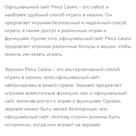
Официальный сайт Pinco Casino – это safest и
наиболее удобный способ играть в казино. Он
предлагает игрокам безопасный и надежный способ
играть, а также доступ к различным играм и
функциям. Кроме того, официальный сайт Pinco Casino
предлагает игрокам различные бонусы и акции, чтобы
помочь им начать играть.
Зеркало Pinco Casino – это альтернативный способ
играть в казино, если официальный сайт
заблокирован в вашей стране. Зеркало предлагает
игрокам аналогичные функции, как и официальный
сайт, включая доступ к играм и функциям. Однако,
зеркало может быть менее безопасным, чем
официальный сайт, поэтому игроки должны быть
осторожны, когда они играют на зеркале.