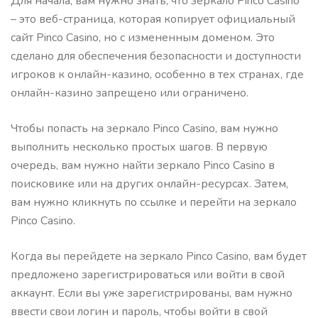
Для начала, вам нужно знать, что зеркало Pinco Casino
– это веб-страница, которая копирует официальный
сайт Pinco Casino, но с измененным доменом. Это
сделано для обеспечения безопасности и доступности
игроков к онлайн-казино, особенно в тех странах, где
онлайн-казино запрещено или ограничено.
Чтобы попасть на зеркало Pinco Casino, вам нужно
выполнить несколько простых шагов. В первую
очередь, вам нужно найти зеркало Pinco Casino в
поисковике или на других онлайн-ресурсах. Затем,
вам нужно кликнуть по ссылке и перейти на зеркало
Pinco Casino.
Когда вы перейдете на зеркало Pinco Casino, вам будет
предложено зарегистрироваться или войти в свой
аккаунт. Если вы уже зарегистрированы, вам нужно
ввести свои логин и пароль, чтобы войти в свой