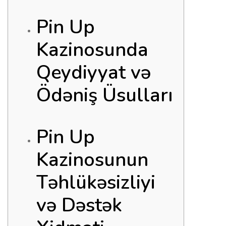
Pin Up
Kazinosunda
Qeydiyyat və
Ödəniş Üsulları
Pin Up
Kazinosunun
Təhlükəsizliyi
və Dəstək