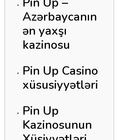
Pin Up –
Azərbaycanın
ən yaxşı
kazinosu
Pin Up Casino
xüsusiyyətləri
Pin Up
Kazinosunun
Xüsiyyətləri