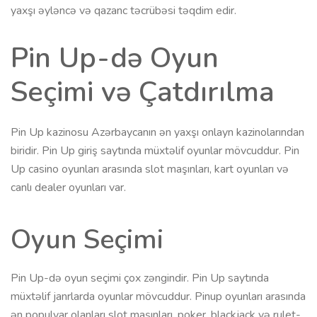
yaxşı əyləncə və qazanc təcrübəsi təqdim edir.
Pin Up-də Oyun
Seçimi və Çatdırılma
Pin Up kazinosu Azərbaycanın ən yaxşı onlayn kazinolarından
biridir. Pin Up giriş saytında müxtəlif oyunlar mövcuddur. Pin
Up casino oyunları arasında slot maşınları, kart oyunları və
canlı dealer oyunları var.
Oyun Seçimi
Pin Up-də oyun seçimi çox zəngindir. Pin Up saytında
müxtəlif janrlarda oyunlar mövcuddur. Pinup oyunları arasında
ən populyar olanları slot maşınları, poker, blackjack və rulet-