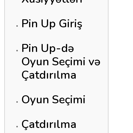
Pin Up Giriş
Pin Up-də
Oyun Seçimi və
Çatdırılma
Oyun Seçimi
Çatdırılma