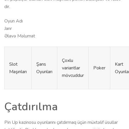
dir.
Oyun Adı
Janr
Əlavə Məlumat
Çoxlu
Slot
Şans
Kart
variantlar
Poker
Maşınları
Oyunları
Oyunlar
mövcuddur
Çatdırılma
Pin Up kazinosu oyunlarını çatdırmaq üçün müxtəlif üsullar