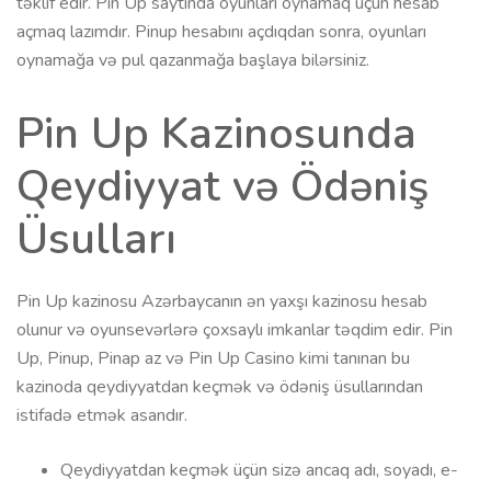
təklif edir. Pin Up saytında oyunları oynamaq üçün hesab
açmaq lazımdır. Pinup hesabını açdıqdan sonra, oyunları
oynamağa və pul qazanmağa başlaya bilərsiniz.
Pin Up Kazinosunda
Qeydiyyat və Ödəniş
Üsulları
Pin Up kazinosu Azərbaycanın ən yaxşı kazinosu hesab
olunur və oyunsevərlərə çoxsaylı imkanlar təqdim edir. Pin
Up, Pinup, Pinap az və Pin Up Casino kimi tanınan bu
kazinoda qeydiyyatdan keçmək və ödəniş üsullarından
istifadə etmək asandır.
Qeydiyyatdan keçmək üçün sizə ancaq adı, soyadı, e-