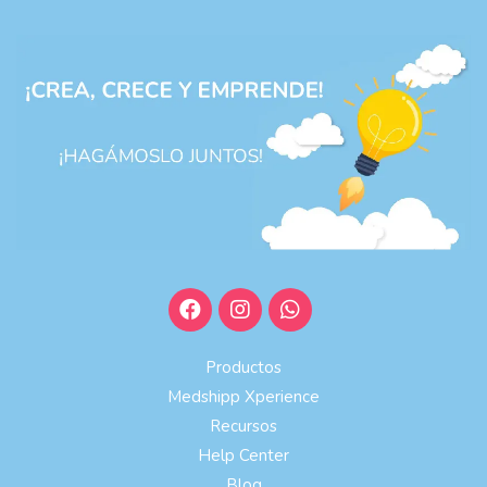
Productos
Medshipp Xperience
Recursos
Help Center
Blog