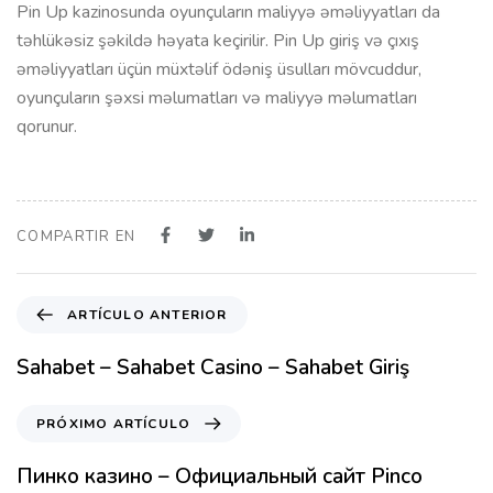
Pin Up kazinosunda oyunçuların maliyyə əməliyyatları da
təhlükəsiz şəkildə həyata keçirilir. Pin Up giriş və çıxış
əməliyyatları üçün müxtəlif ödəniş üsulları mövcuddur,
oyunçuların şəxsi məlumatları və maliyyə məlumatları
qorunur.
COMPARTIR EN
A
ARTÍCULO ANTERIOR
r
t
Sahabet – Sahabet Casino – Sahabet Giriş
í
c
P
PRÓXIMO ARTÍCULO
u
r
l
ó
Пинко казино – Официальный сайт Pinco
o
x