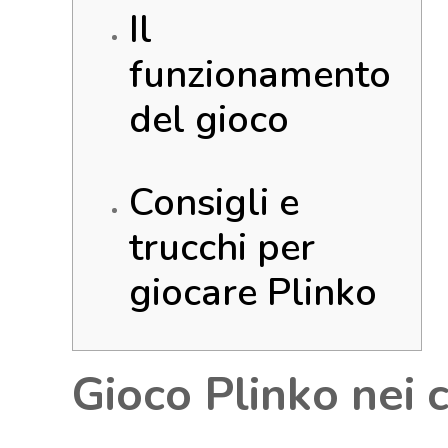
Il
funzionamento
del gioco
Consigli e
trucchi per
giocare Plinko
Gioco Plinko nei c