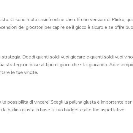
usto. Ci sono molti casinò online che offrono versioni di Plinko, qu
recensioni dei giocatori per capire se il gioco è sicuro e se offre b
strategia. Decidi quanti soldi vuoi giocare e quanti soldi vuoi vinc
ua strategia in base al tipo di gioco che stai giocando. Ad esempio
are le tue vincite.
 le possibilità di vincere. Scegli la pallina giusta è importante pe
i la pallina giusta in base al tuo budget e alle tue aspettative.