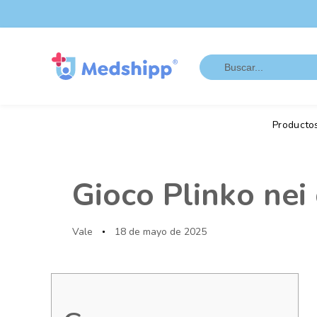
Saltar
Saltar
los
a
enlaces
navegación
Search
principal
for:
Saltar
al
contenido
Producto
Autor
Publicado
en:
Gioco Plinko nei 
Vale
18 de mayo de 2025