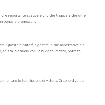
indi è importante scegliere uno che ti piace e che offre
uoni bonus e promozioni.
ere. Questo ti aiuterà a gestire le tue aspettative e a
, se stai giocando con un budget limitato, potresti
r aumentare le tue chances di vittoria. Ci sono diverse