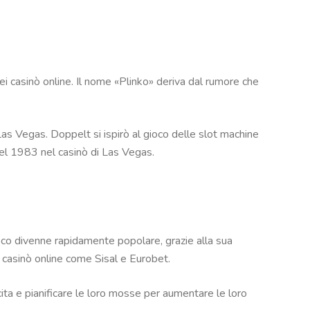
ei casinò online. Il nome «Plinko» deriva dal rumore che
as Vegas. Doppelt si ispirò al gioco delle slot machine
 nel 1983 nel casinò di Las Vegas.
Il gioco divenne rapidamente popolare, grazie alla sua
cui casinò online come Sisal e Eurobet.
ncita e pianificare le loro mosse per aumentare le loro