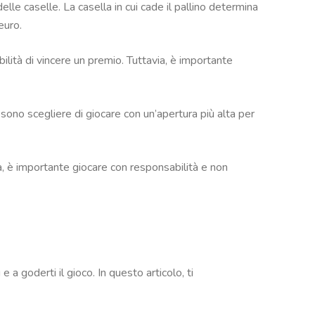
lle caselle. La casella in cui cade il pallino determina
euro.
bilità di vincere un premio. Tuttavia, è importante
ossono scegliere di giocare con un’apertura più alta per
ia, è importante giocare con responsabilità e non
a goderti il gioco. In questo articolo, ti