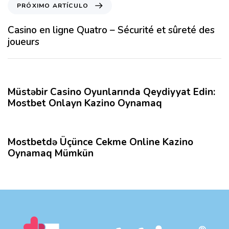
P
PRÓXIMO ARTÍCULO
u
r
l
ó
Casino en ligne Quatro – Sécurité et sûreté des
o
x
joueurs
A
i
n
m
9 meses hace
Sin categoría
t
o
e
A
Müstəbir Casino Oyunlarında Qeydiyyat Edin:
r
r
Mostbet Onlayn Kazino Oynamaq
i
t
o
9 meses hace
Sin categoría
í
r
c
Mostbetdə Üçünce Cekme Online Kazino
u
Oynamaq Mümkün
l
o