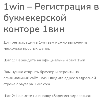
1win – Регистрация в
букмекерской
конторе 1вин
Для регистрации в 1win вам нужно выполнить
несколько простых шагов:
Шаг 1: Перейдите на официальный сайт 1win
Вам нужно открыть браузер и перейти на
официальный сайт 1win. Введите адрес в адресной
строке браузера: 1win.com.
Шаг 2: Нажмите на кнопку «Зарегистрироваться»