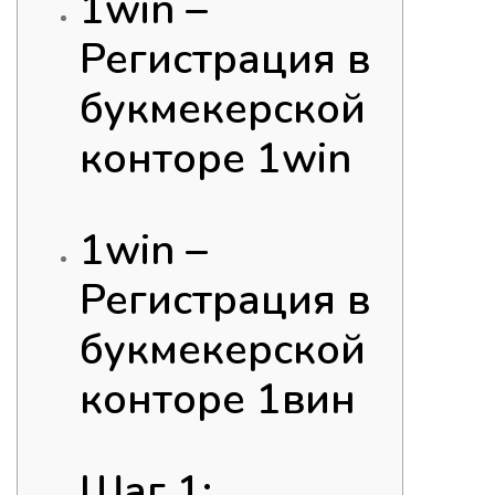
1win –
Регистрация в
букмекерской
конторе 1win
1win –
Регистрация в
букмекерской
конторе 1вин
Шаг 1: