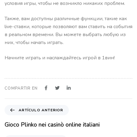
условия игры, чтобы не возникло никаких проблем.
Также, вам доступны различные функции, такие как
live-ставки, которые позволяют вам ставить на события
в реальном времени. Вы можете выбрать любую из
них, чтобы начать играть.
Начните играть и наслаждайтесь игрой в 1вин!
COMPARTIR EN
A
ARTÍCULO ANTERIOR
r
t
Gioco Plinko nei casinò online italiani
í
c