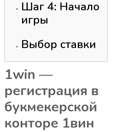
Шаг 4: Начало
игры
Выбор ставки
1win —
регистрация в
букмекерской
конторе 1вин