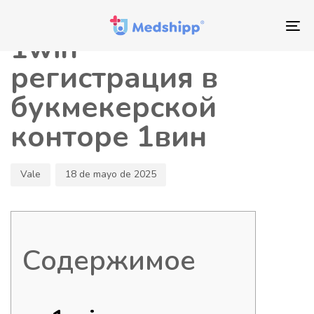
Saltar
Saltar
Autor
Publicado
los
a
en:
To
1win —
enlaces
navegación
nav
principal
регистрация в
Saltar
букмекерской
al
contenido
конторе 1вин
Vale
18 de mayo de 2025
Содержимое