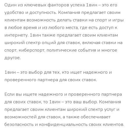
Один из ключевых факторов успеха 1вин – это его
удобство и доступность. Компания предлагает своим
клиентам возможность делать ставки на спорт и игры
в любое время и из любого места, где есть доступ к
интернету. 1вин также предлагает своим клиентам
широкий спектр опций для ставок, включая ставки на
спорт, киберспорт, политические события и многое
другое.
1вин – это выбор для тех, кто ищет надежного и
проверенного партнера для своих ставок.
Если вы ищете надежного и проверенного партнера
для своих ставок, то 1вин – это ваш выбор. Компания
предлагает своим клиентам широкий спектр услуг и
возможностей для ставок, а также обеспечивает
безопасность и конфиденциальность своих клиентов.