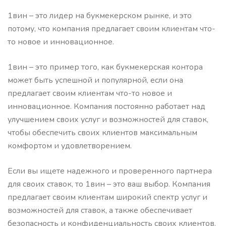
1вин – это лидер на букмекерском рынке, и это
потому, что компания предлагает своим клиентам что-
то новое и инновационное.
1вин – это пример того, как букмекерская контора
может быть успешной и популярной, если она
предлагает своим клиентам что-то новое и
инновационное. Компания постоянно работает над
улучшением своих услуг и возможностей для ставок,
чтобы обеспечить своих клиентов максимальным
комфортом и удовлетворением.
Если вы ищете надежного и проверенного партнера
для своих ставок, то 1вин – это ваш выбор. Компания
предлагает своим клиентам широкий спектр услуг и
возможностей для ставок, а также обеспечивает
безопасность и конфиденциальность своих клиентов.