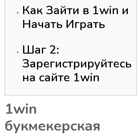
Как Зайти в 1win и
Начать Играть
Шаг 2:
Зарегистрируйтесь
на сайте 1win
1win
букмекерская