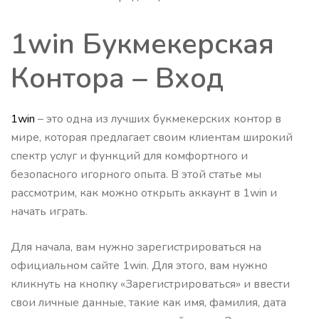
1win Букмекерская
Контора – Вход
1win
– это одна из лучших букмекерских контор в
мире, которая предлагает своим клиентам широкий
спектр услуг и функций для комфортного и
безопасного игорного опыта. В этой статье мы
рассмотрим, как можно открыть аккаунт в 1win и
начать играть.
Для начала, вам нужно зарегистрироваться на
официальном сайте 1win. Для этого, вам нужно
кликнуть на кнопку «Зарегистрироваться» и ввести
свои личные данные, такие как имя, фамилия, дата