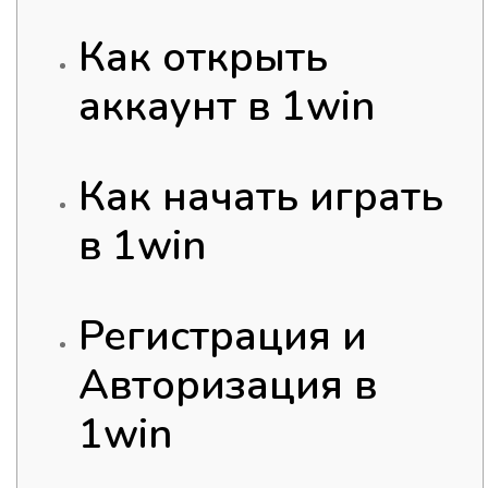
Как открыть
аккаунт в 1win
Как начать играть
в 1win
Регистрация и
Авторизация в
1win