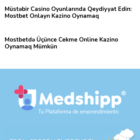
e
o
Müstəbir Casino Oyunlarında Qeydiyyat Edin:
r
A
Mostbet Onlayn Kazino Oynamaq
i
r
o
9 meses hace
Sin categoría
t
r
í
Mostbetdə Üçünce Cekme Online Kazino
c
Oynamaq Mümkün
u
l
o