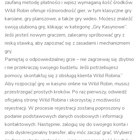
zaufaną metodę płatności i wpisz wymaganą ilość środków.
Wild Robin oferuje różnorodność gier, w tym klasyczne gry
karciane, gry planszowe, a także gry wideo. Możesz znaleźć
swoją ulubioną grę, klikając w kategorię „Gry Kasynowe“.
Jeśli jesteś nowym graczem, zalecamy spróbować gry z
niską stawką, aby zapoznać się z zasadami i mechanizmem
gry.
Pamiętaj o odpowiedzialnej grze – nie zagrzewaj się zbytnio
i nie przekraczaj swojego budżetu. Jeśli potrzebujesz
pomocy, skontaktuj się z obsługą klienta Wild Robina.“
Aby rozpocząć grę w kasyno online na Wild Robin, musisz
przestrzegać prostych kroków. Po raz pierwszy, odwiedź
oficjalną stronę Wild Robina i skorzystaj z możliwości
rejestracji. W procesie rejestracji zostaną poproszony o
podanie podstawowych danych osobowych i informacji
kontaktowych. Następnie, zaloguj się do swojego konta i
zrob dyskrecjonalny transfer, aby móc zacząć grać. Wybierz