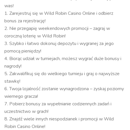
was!
1. Zarejestruj się w Wild Robin Casino Online i odbierz
bonus za rejestrację!
2. Nie przegapię weekendowych promocji – zagraj w
coroczną loterię w Wild Robin!
3. Szybko i łatwo dokonuj depozytu i wygranej za jego
pomocą pieniędzy!
4. Biorąc udział w turniejach, możesz wygrać duże bonusy i
nagrody!
5. Zakwalifikuj się do wielkiego turnieju i graj o najwyższe
stawkę!
6. Twoja lojalność zostanie wynagrodzona – zyskaj poziomy
wiernego gracza!
7. Pobierz bonusy za wypełnianie codziennych zadań i
uczestnictwo w grach!
8. Znajdź wiele innych niespodzianek i promocji w Wild
Robin Casino Online!