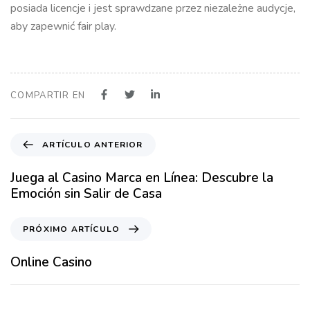
posiada licencje i jest sprawdzane przez niezależne audycje,
aby zapewnić fair play.
COMPARTIR EN
A
ARTÍCULO ANTERIOR
r
t
Juega al Casino Marca en Línea: Descubre la
í
Emoción sin Salir de Casa
c
u
P
PRÓXIMO ARTÍCULO
l
r
o
ó
Online Casino
A
x
n
i
9 meses hace
Sin categoría
t
m