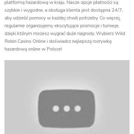
platformą hazardową w kraju. Nasze opcje płatności są
szybkie i wygodne, a obsługa klienta jest dostępna 24/7,
aby udzielić pomocy w każdej chwili potrzeby. Co więcej,
regularnie organizujemy ekscytujące promocje i turnieje,
dzięki którym możesz wygrać duże nagrody. Wybierz Wild
Robin Casino Online i doświadcz najlepszą rozrywkę
hazardową online w Polsce!