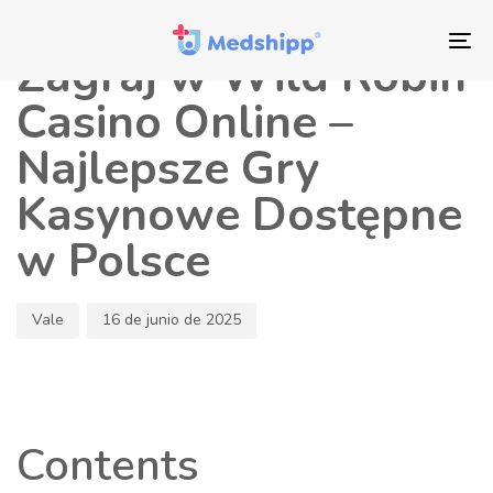
Saltar
Saltar
Autor
Publicado
los
a
en:
To
Zagraj w Wild Robin
enlaces
navegación
nav
principal
Casino Online –
Saltar
Najlepsze Gry
al
contenido
Kasynowe Dostępne
w Polsce
Vale
16 de junio de 2025
Contents