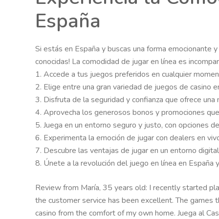
España
Si estás en España y buscas una forma emocionante y c
conocidas! La comodidad de jugar en línea es incompar
1. Accede a tus juegos preferidos en cualquier moment
2. Elige entre una gran variedad de juegos de casino en
3. Disfruta de la seguridad y confianza que ofrece una 
4. Aprovecha los generosos bonos y promociones que 
5. Juega en un entorno seguro y justo, con opciones d
6. Experimenta la emoción de jugar con dealers en viv
7. Descubre las ventajas de jugar en un entorno digital
8. Únete a la revolución del juego en línea en España
Review from María, 35 years old: I recently started pl
the customer service has been excellent. The games the
casino from the comfort of my own home. Juega al Casi