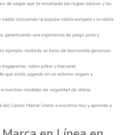
les de seguir que te enseñarán las reglas básicas y las
ruleta, incluyendo la popular ruleta europea y la ruleta
a, garantizando una experiencia de juego justa y
or ejemplo, recibirás un bono de bienvenida generoso
 tragaperras, video póker y baccarat.
o de que estás jugando en un entorno seguro y
 a nuestras medidas de seguridad de última
lá del Casino Marca! Únete a nosotros hoy y aprende a
 Marca en Línea en