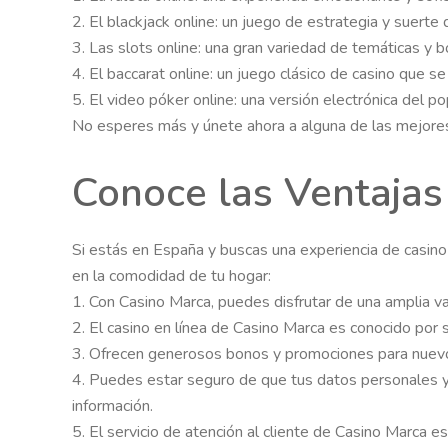
2. El blackjack online: un juego de estrategia y suerte
3. Las slots online: una gran variedad de temáticas y
4. El baccarat online: un juego clásico de casino que s
5. El video póker online: una versión electrónica del po
No esperes más y únete ahora a alguna de las mejores
Conoce las Ventajas
Si estás en España y buscas una experiencia de casino
en la comodidad de tu hogar:
1. Con Casino Marca, puedes disfrutar de una amplia v
2. El casino en línea de Casino Marca es conocido por su
3. Ofrecen generosos bonos y promociones para nuevos
4. Puedes estar seguro de que tus datos personales y f
información.
5. El servicio de atención al cliente de Casino Marca e