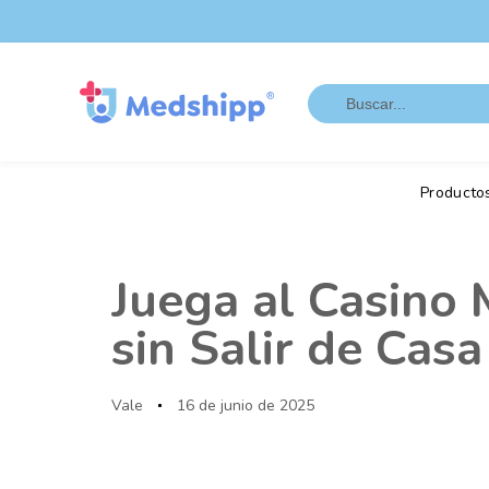
Saltar
Saltar
los
a
enlaces
navegación
Search
principal
for:
Saltar
al
contenido
Producto
Autor
Publicado
en:
Juega al Casino 
sin Salir de Casa
Vale
16 de junio de 2025