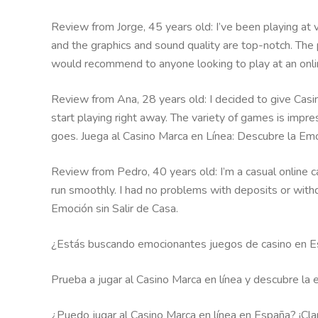
Review from Jorge, 45 years old: I’ve been playing at v
and the graphics and sound quality are top-notch. The p
would recommend to anyone looking to play at an onlin
Review from Ana, 28 years old: I decided to give Casin
start playing right away. The variety of games is impress
goes. Juega al Casino Marca en Línea: Descubre la Emoc
Review from Pedro, 40 years old: I’m a casual online cas
run smoothly. I had no problems with deposits or withd
Emoción sin Salir de Casa.
¿Estás buscando emocionantes juegos de casino en 
Prueba a jugar al Casino Marca en línea y descubre la e
¿Puedo jugar al Casino Marca en línea en España? ¡Cla