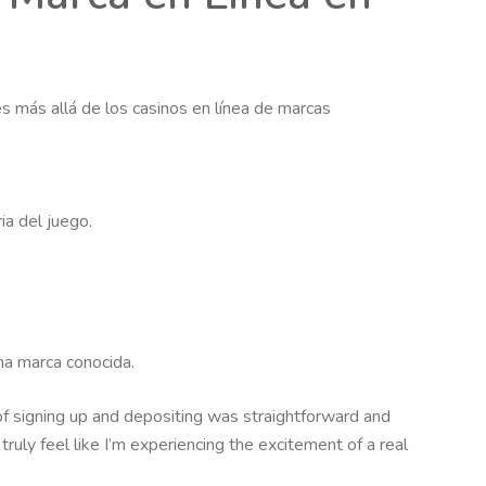
s más allá de los casinos en línea de marcas
ia del juego.
na marca conocida.
 of signing up and depositing was straightforward and
uly feel like I’m experiencing the excitement of a real