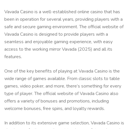
Vavada Casino is a well-established online casino that has
been in operation for several years, providing players with a
safe and secure gaming environment. The official website of
Vavada Casino is designed to provide players with a
seamless and enjoyable gaming experience, with easy
access to the working mirror Vavada (2025) and all its
features.
One of the key benefits of playing at Vavada Casino is the
wide range of games available. From classic slots to table
games, video poker, and more, there’s something for every
type of player. The official website of Vavada Casino also
offers a variety of bonuses and promotions, including
welcome bonuses, free spins, and loyalty rewards.
In addition to its extensive game selection, Vavada Casino is