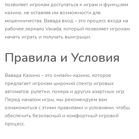
позволяет игрокам доступаться к играм и функциям
казино, не оставляя им возможности для
мошенничества. Вавада вход – это процесс входа на
рабочее зеркало Vavada, который позволяет игрокам
начать играть и получать выигрыши.
Правила и Условия
Вавада Казино – это онлайн-казино, которое
предлагает игрокам широкий спектр игровых
автоматов, рулетки, покера и других азартных игр.
Перед началом игры, мы рекомендуем вам
ознакомиться с этими правилами и условиями, чтобы
обеспечить безопасный и комфортный игровой
процесс.