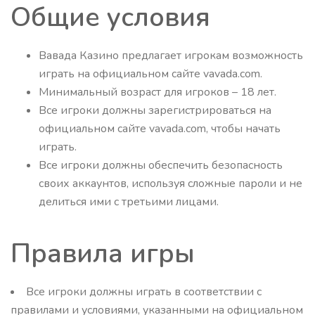
Общие условия
Вавада Казино предлагает игрокам возможность
играть на официальном сайте vavada.com.
Минимальный возраст для игроков – 18 лет.
Все игроки должны зарегистрироваться на
официальном сайте vavada.com, чтобы начать
играть.
Все игроки должны обеспечить безопасность
своих аккаунтов, используя сложные пароли и не
делиться ими с третьими лицами.
Правила игры
Все игроки должны играть в соответствии с
правилами и условиями, указанными на официальном