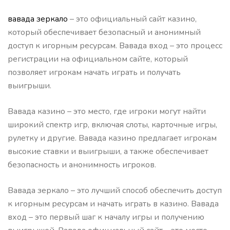
вавада зеркало
– это официальный сайт казино,
который обеспечивает безопасный и анонимный
доступ к игорным ресурсам. Вавада вход – это процесс
регистрации на официальном сайте, который
позволяет игрокам начать играть и получать
выигрыши.
Вавада казино – это место, где игроки могут найти
широкий спектр игр, включая слоты, карточные игры,
рулетку и другие. Вавада казино предлагает игрокам
высокие ставки и выигрыши, а также обеспечивает
безопасность и анонимность игроков.
Вавада зеркало – это лучший способ обеспечить доступ
к игорным ресурсам и начать играть в казино. Вавада
вход – это первый шаг к началу игры и получению