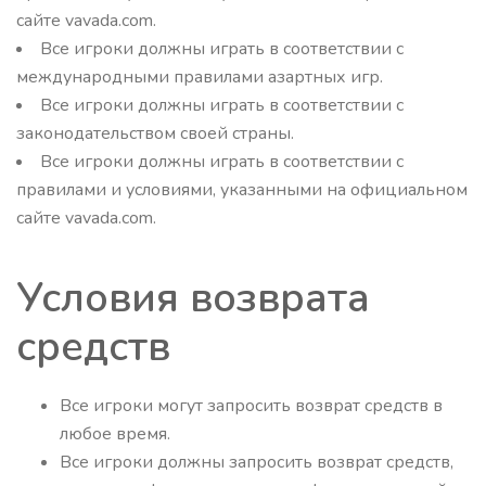
сайте vavada.com.
Все игроки должны играть в соответствии с
международными правилами азартных игр.
Все игроки должны играть в соответствии с
законодательством своей страны.
Все игроки должны играть в соответствии с
правилами и условиями, указанными на официальном
сайте vavada.com.
Условия возврата
средств
Все игроки могут запросить возврат средств в
любое время.
Все игроки должны запросить возврат средств,