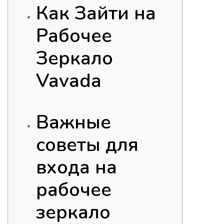
Как Зайти на
Рабочее
Зеркало
Vavada
Важные
советы для
входа на
рабочее
зеркало