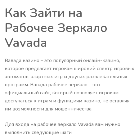
Как Зайти на
Рабочее Зеркало
Vavada
Вавада казино – это популярный онлайн-казино,
которое предлагает игрокам широкий спектр игровых
автоматов, азартных игр и других развлекательных
программ. Вавада рабочее зеркало – это
официальный сайт, который позволяет игрокам
доступаться к играм и функциям казино, не оставляя
им возможности для мошенничества.
Для входа на рабочее зеркало Vavada вам нужно
выполнить следующие шаги: