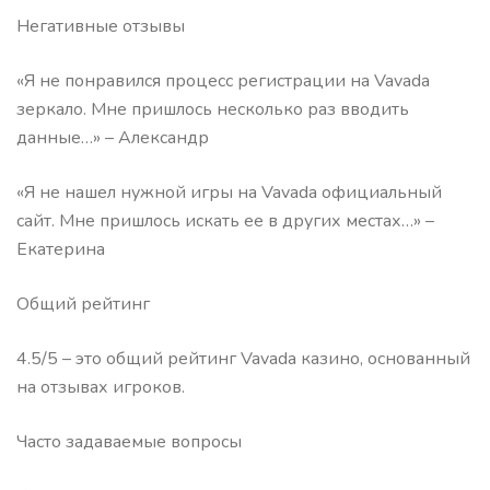
Негативные отзывы
«Я не понравился процесс регистрации на Vavada
зеркало. Мне пришлось несколько раз вводить
данные…» – Александр
«Я не нашел нужной игры на Vavada официальный
сайт. Мне пришлось искать ее в других местах…» –
Екатерина
Общий рейтинг
4.5/5 – это общий рейтинг Vavada казино, основанный
на отзывах игроков.
Часто задаваемые вопросы