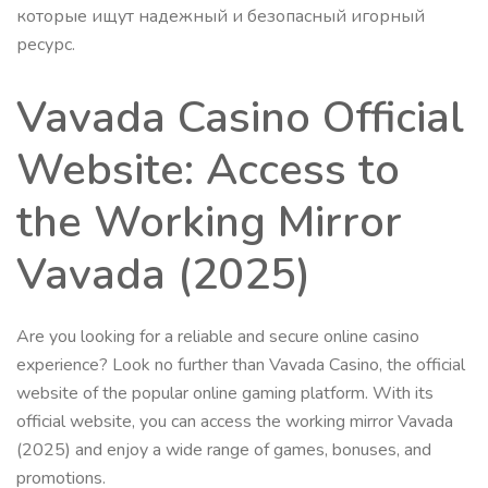
которые ищут надежный и безопасный игорный
ресурс.
Vavada Casino Official
Website: Access to
the Working Mirror
Vavada (2025)
Are you looking for a reliable and secure online casino
experience? Look no further than Vavada Casino, the official
website of the popular online gaming platform. With its
official website, you can access the working mirror Vavada
(2025) and enjoy a wide range of games, bonuses, and
promotions.