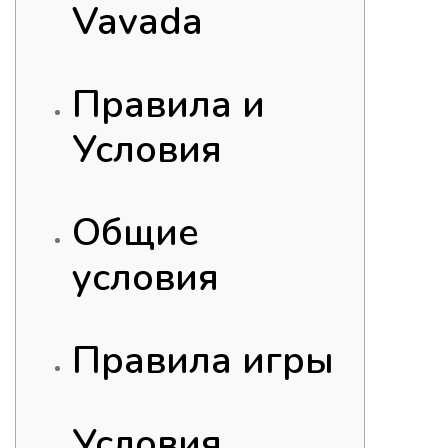
Vavada
Правила и
Условия
Общие
условия
Правила игры
Условия