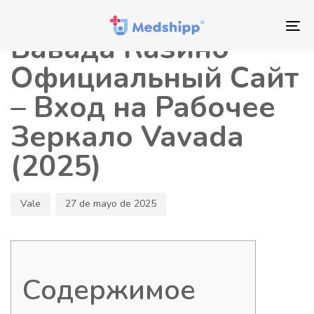
Saltar
Saltar
Autor
Publicado
los
a
en:
To
Вавада Казино
enlaces
navegación
nav
principal
Официальный Сайт
Saltar
– Вход на Рабочее
al
contenido
Зеркало Vavada
(2025)
Vale
27 de mayo de 2025
Содержимое