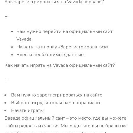
Как зарегистрироваться на Vavada зеркало?
+
Вам нужно перейти на официальный сайт
Vavada
Нажать на кнопку «Зарегистрироваться»
Ввести необходимые данные
Как начать играть на Vavada официальный сайт?
+
Вам нужно зарегистрироваться на сайте
Выбрать игру, которая вам понравилась
Начать играть!
Вавада официальный сайт – это место, где вы можете
найти радость и счастье. Мы рады, что вы выбрали нас,