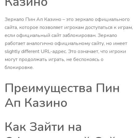
Казино
Зеркало Пин Ап Казино – это зеркало официального
сайта, которое позволяет игрокам доступаться к играм,
если официальный сайт заблокирован. Зеркало
работает аналогично официальному сайту, но имеет
slightly different URL-адрес. Это означает, что игроки
могут продолжать играть, не беспокоясь о
блокировке.
Преимущества Пин
Ап Казино
Как Зайти на