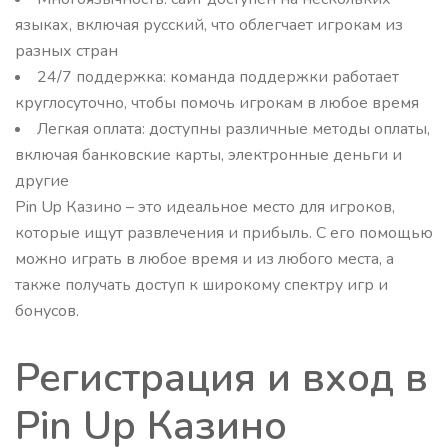
языках, включая русский, что облегчает игрокам из
разных стран
24/7 поддержка: команда поддержки работает
круглосуточно, чтобы помочь игрокам в любое время
Легкая оплата: доступны различные методы оплаты,
включая банковские карты, электронные деньги и
другие
Pin Up Казино – это идеальное место для игроков,
которые ищут развлечения и прибыль. С его помощью
можно играть в любое время и из любого места, а
также получать доступ к широкому спектру игр и
бонусов.
Регистрация и вход в
Pin Up Казино