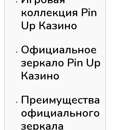
коллекция Pin
Up Казино
Официальное
зеркало Pin Up
Казино
Преимущества
официального
зеркала