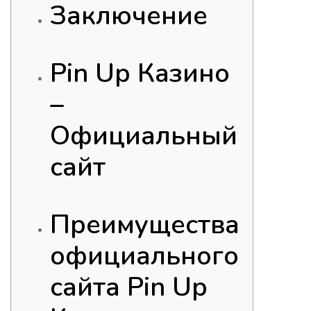
Заключение
Pin Up Казино
–
Официальный
сайт
Преимущества
официального
сайта Pin Up