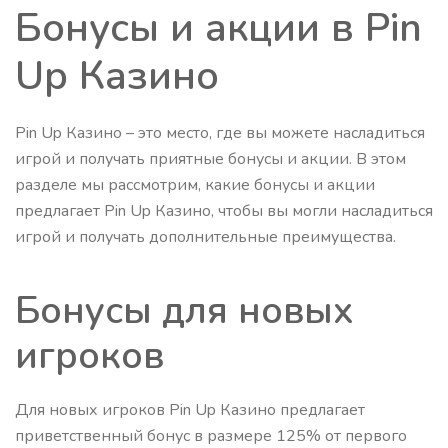
Бонусы и акции в Pin
Up Казино
Pin Up Казино – это место, где вы можете насладиться
игрой и получать приятные бонусы и акции. В этом
разделе мы рассмотрим, какие бонусы и акции
предлагает Pin Up Казино, чтобы вы могли насладиться
игрой и получать дополнительные преимущества.
Бонусы для новых
игроков
Для новых игроков Pin Up Казино предлагает
приветственный бонус в размере 125% от первого