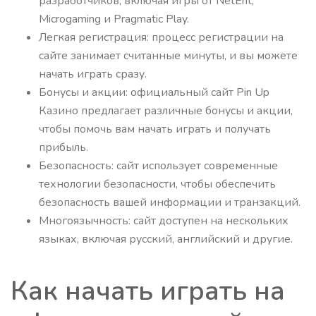
разработчиков, включая игры от NetEnt,
Microgaming и Pragmatic Play.
Легкая регистрация: процесс регистрации на
сайте занимает считанные минуты, и вы можете
начать играть сразу.
Бонусы и акции: официальный сайт Pin Up
Казино предлагает различные бонусы и акции,
чтобы помочь вам начать играть и получать
прибыль.
Безопасность: сайт использует современные
технологии безопасности, чтобы обеспечить
безопасность вашей информации и транзакций.
Многоязычность: сайт доступен на нескольких
языках, включая русский, английский и другие.
Как начать играть на