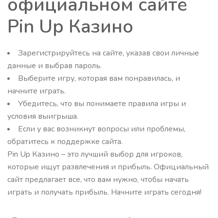
официальном сайте
Pin Up Казино
Зарегистрируйтесь на сайте, указав свои личные
данные и выбрав пароль.
Выберите игру, которая вам понравилась, и
начните играть.
Убедитесь, что вы понимаете правила игры и
условия выигрыша.
Если у вас возникнут вопросы или проблемы,
обратитесь к поддержке сайта.
Pin Up Казино – это лучший выбор для игроков,
которые ищут развлечения и прибыль. Официальный
сайт предлагает все, что вам нужно, чтобы начать
играть и получать прибыль. Начните играть сегодня!