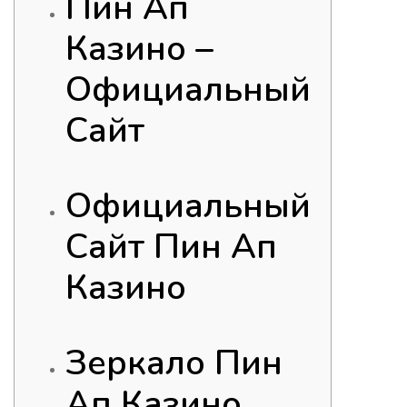
Пин Ап
Казино –
Официальный
Сайт
Официальный
Сайт Пин Ап
Казино
Зеркало Пин
Ап Казино