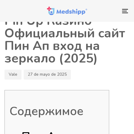
Saltar
Saltar
Autor
Publicado
los
a
en:
To
Pin Up Казино –
enlaces
navegación
nav
principal
Официальный сайт
Saltar
Пин Ап вход на
al
contenido
зеркало (2025)
Vale
27 de mayo de 2025
Содержимое