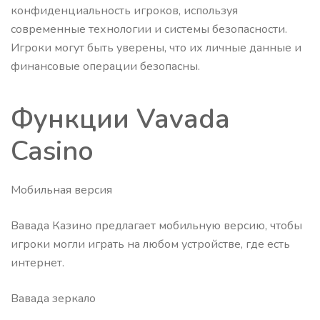
конфиденциальность игроков, используя
современные технологии и системы безопасности.
Игроки могут быть уверены, что их личные данные и
финансовые операции безопасны.
Функции Vavada
Casino
Мобильная версия
Вавада Казино предлагает мобильную версию, чтобы
игроки могли играть на любом устройстве, где есть
интернет.
Вавада зеркало