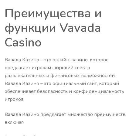
Преимущества и
функции Vavada
Casino
Вавада Казино – это онлайн-казино, которое
предлагает игрокам широкий спектр
развлекательных и финансовых возможностей.
Вавада Казино – это официальный сайт, который
обеспечивает безопасность и конфиденциальность
игроков.
Вавада Казино предлагает множество преимуществ,
включая: