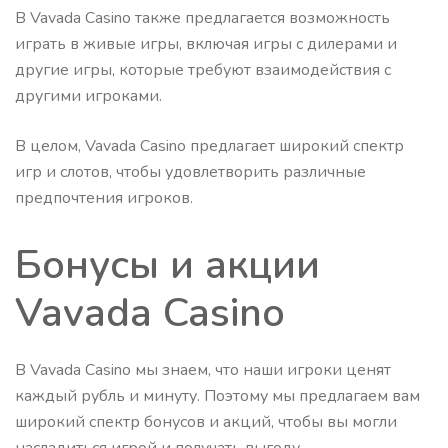
В Vavada Casino также предлагается возможность
играть в живые игры, включая игры с дилерами и
другие игры, которые требуют взаимодействия с
другими игроками.
В целом, Vavada Casino предлагает широкий спектр
игр и слотов, чтобы удовлетворить различные
предпочтения игроков.
Бонусы и акции
Vavada Casino
В Vavada Casino мы знаем, что наши игроки ценят
каждый рубль и минуту. Поэтому мы предлагаем вам
широкий спектр бонусов и акций, чтобы вы могли
насладиться игрой и получать выгоду.