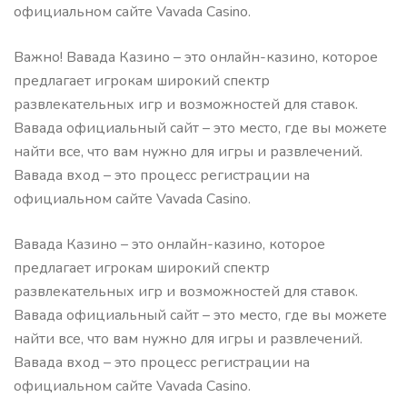
официальном сайте Vavada Casino.
Важно! Вавада Казино – это онлайн-казино, которое
предлагает игрокам широкий спектр
развлекательных игр и возможностей для ставок.
Вавада официальный сайт – это место, где вы можете
найти все, что вам нужно для игры и развлечений.
Вавада вход – это процесс регистрации на
официальном сайте Vavada Casino.
Вавада Казино – это онлайн-казино, которое
предлагает игрокам широкий спектр
развлекательных игр и возможностей для ставок.
Вавада официальный сайт – это место, где вы можете
найти все, что вам нужно для игры и развлечений.
Вавада вход – это процесс регистрации на
официальном сайте Vavada Casino.