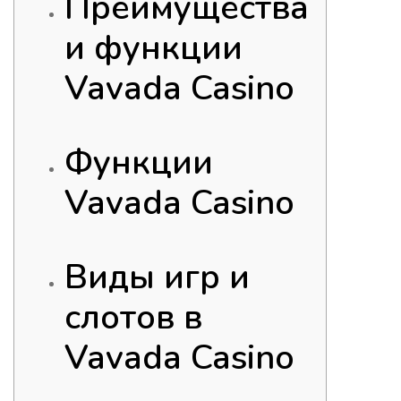
Преимущества
и функции
Vavada Casino
Функции
Vavada Casino
Виды игр и
слотов в
Vavada Casino