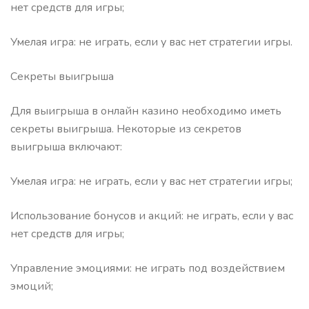
нет средств для игры;
Умелая игра: не играть, если у вас нет стратегии игры.
Секреты выигрыша
Для выигрыша в онлайн казино необходимо иметь
секреты выигрыша. Некоторые из секретов
выигрыша включают:
Умелая игра: не играть, если у вас нет стратегии игры;
Использование бонусов и акций: не играть, если у вас
нет средств для игры;
Управление эмоциями: не играть под воздействием
эмоций;