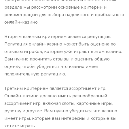
разделе мы рассмотрим основные критерии и
рекомендации для выбора надежного и прибыльного
онлайн-казино.
Вторым важным критерием является репутация.
Репутация онлайн-казино может быть оценена по
отзывам игроков, которые уже играют в этом казино.
Вам нужно прочитать отзывы и оценить общую
оценку, чтобы убедиться, что казино имеет
положительную репутацию.
Третьим критерием является ассортимент игр.
Онлайн-казино должно иметь разнообразный
ассортимент игр, включая слоты, карточные игры,
рулетку и другие. Вам нужно убедиться, что казино
имеет игры, которые вам интересны и которые вы
хотите играть.