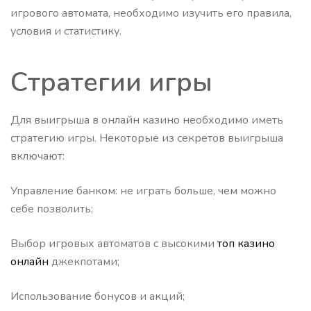
игрового автомата, необходимо изучить его правила,
условия и статистику.
Стратегии игры
Для выигрыша в онлайн казино необходимо иметь
стратегию игры. Некоторые из секретов выигрыша
включают:
Управление банком: не играть больше, чем можно
себе позволить;
Выбор игровых автоматов с высокими
топ казино
онлайн
джекпотами;
Использование бонусов и акций;