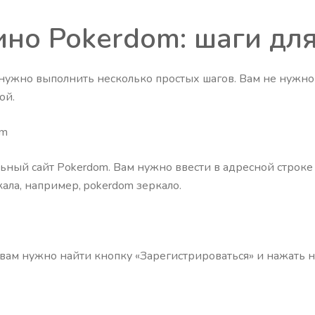
ино Pokerdom: шаги дл
нужно выполнить несколько простых шагов. Вам не нужно и
ой.
om
ный сайт Pokerdom. Вам нужно ввести в адресной строке б
кала, например, pokerdom зеркало.
ам нужно найти кнопку «Зарегистрироваться» и нажать на 