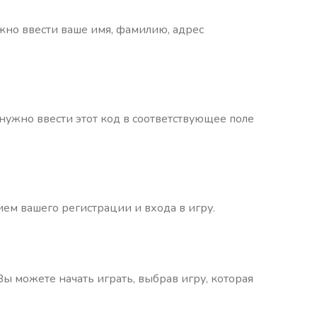
жно ввести ваше имя, фамилию, адрес
нужно ввести этот код в соответствующее поле
ем вашего регистрации и входа в игру.
Вы можете начать играть, выбрав игру, которая