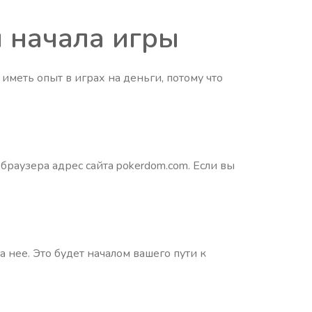
я начала игры
меть опыт в играх на деньги, потому что
раузера адрес сайта pokerdom.com. Если вы
нее. Это будет началом вашего пути к