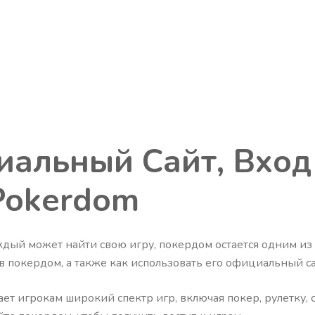
альный Сайт, Вход 
Pokerdom
ждый может найти свою игру, покердом остается одним из
в покердом, а также как использовать его официальный са
ет игрокам широкий спектр игр, включая покер, рулетку, 