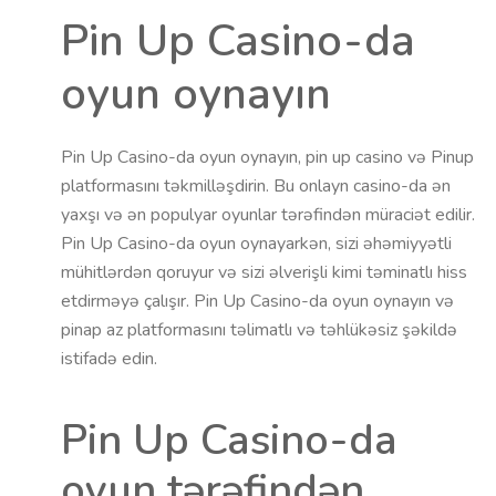
Pin Up Casino-da
oyun oynayın
Pin Up Casino-da oyun oynayın, pin up casino və Pinup
platformasını təkmilləşdirin. Bu onlayn casino-da ən
yaxşı və ən populyar oyunlar tərəfindən müraciət edilir.
Pin Up Casino-da oyun oynayarkən, sizi əhəmiyyətli
mühitlərdən qoruyur və sizi əlverişli kimi təminatlı hiss
etdirməyə çalışır. Pin Up Casino-da oyun oynayın və
pinap az platformasını təlimatlı və təhlükəsiz şəkildə
istifadə edin.
Pin Up Casino-da
oyun tərəfindən