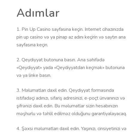
Adımlar
1. Pin Up Casino sayfasına keçin. Internet cihazınızda
pin up casino və ya pinap az adını keçirin və saytın ana
sayfasına keçin.
2. Qeydiyyat butonuna basın. Ana səhifədə
«Qeydiyyat» yada «Qeydiyyatdan keçmək» butonuna
və ya linke basın.
3. Məlumatları daxil edin. Qeydiyyat formasında
istifadəçi adınızı, sifariş adresinizi, e-poçt ünvanınızı və
şifrənizi daxil edin. Bu məlumatlar sizin hesabınızın
məşhurlu və təhlil edilməz olduğunu garantiyalayacaq.
4. Şəxsi məlumatları daxil edin. Yaşınızı, cinsiyetinizi və