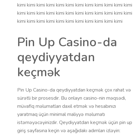
kimi kimi kimi kimi kimi kimi kimi kimi kimi kimi kimi kimi
kimi kimi kimi kimi kimi kimi kimi kimi kimi kimi kimi kimi
kimi kimi kimi kimi kimi kimi kimi kimi kimi kimi kimi
Pin Up Casino-da
qeydiyyatdan
keçmək
Pin Up Casino-da qeydiyyatdan keçmək çox rahat və
sürətli bir prosesdir. Bu onlayn casino-nin məqsədi,
müvafiq məlumatları daxil etmək və hesabınızı
yaratmaq üçün minimal maliyyə məlumatı
istəməyəcəyinizdir. Qeydiyyatdan keçmək üçün pin up
giriş sayfasına keçin və aşağıdakı adımları izləyin: