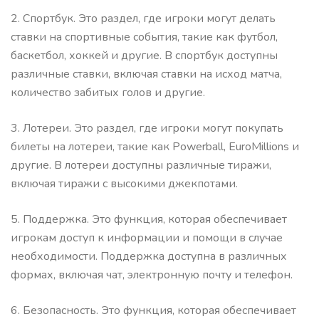
2. Спортбук. Это раздел, где игроки могут делать
ставки на спортивные события, такие как футбол,
баскетбол, хоккей и другие. В спортбук доступны
различные ставки, включая ставки на исход матча,
количество забитых голов и другие.
3. Лотереи. Это раздел, где игроки могут покупать
билеты на лотереи, такие как Powerball, EuroMillions и
другие. В лотереи доступны различные тиражи,
включая тиражи с высокими джекпотами.
5. Поддержка. Это функция, которая обеспечивает
игрокам доступ к информации и помощи в случае
необходимости. Поддержка доступна в различных
формах, включая чат, электронную почту и телефон.
6. Безопасность. Это функция, которая обеспечивает