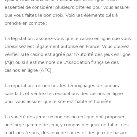
essentiel de considérer plusieurs critères pour vous assurer
que vous faites le bon choix. Voici les éléments clés à
prendre en compte :
La législation : assurez-vous que le casino en ligne que vous
choisissez est légalement autorisé en France. Vous pouvez
vérifier si le casino est agréé par l’Autorité des jeux en ligne
(Ajr) ou si il est membre de l’Association française des
casinos en ligne (AFC).
La reputation : recherchez les témoignages de joueurs
satisfaits et vérifiez les évaluations des casinos en ligne
pour vous assurer que le site est fiable et honnête.
La variété des jeux : un bon casino en ligne doit proposer
une large gamme de jeux, y compris des jeux de table, des
machines à sous, des jeux de cartes et des jeux de hasard.