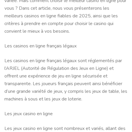
variée. Mais comment choisir le meilleur casino en ligne pour
vous ? Dans cet article, nous vous présenterons les
meilleurs casinos en ligne fiables de 2025, ainsi que les
critères à prendre en compte pour choisir le casino qui
convient le mieux à vos besoins.
Les casinos en ligne français légaux
Les casinos en ligne français légaux sont réglementés par
l’ARJEL (Autorité de Régulation des Jeux en Ligne) et
offrent une expérience de jeu en ligne sécurisée et
transparente. Les joueurs français peuvent ainsi bénéficier
d’une grande variété de jeux, y compris les jeux de table, les
machines à sous et les jeux de loterie.
Les jeux casino en ligne
Les jeux casino en ligne sont nombreux et variés, allant des