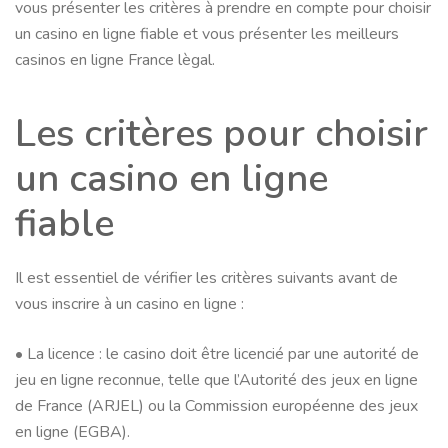
vous présenter les critères à prendre en compte pour choisir
un casino en ligne fiable et vous présenter les meilleurs
casinos en ligne France lègal.
Les critères pour choisir
un casino en ligne
fiable
Il est essentiel de vérifier les critères suivants avant de
vous inscrire à un casino en ligne :
• La licence : le casino doit être licencié par une autorité de
jeu en ligne reconnue, telle que l’Autorité des jeux en ligne
de France (ARJEL) ou la Commission européenne des jeux
en ligne (EGBA).