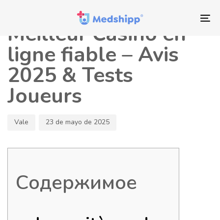
Saltar
Saltar
Autor
Publicado
los
a
en:
To
Meilleur Casino en
enlaces
navegación
nav
principal
ligne fiable – Avis
Saltar
2025 & Tests
al
contenido
Joueurs
Vale
23 de mayo de 2025
Содержимое