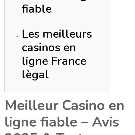
fiable
Les meilleurs
casinos en
ligne France
lègal
Meilleur Casino en
ligne fiable – Avis