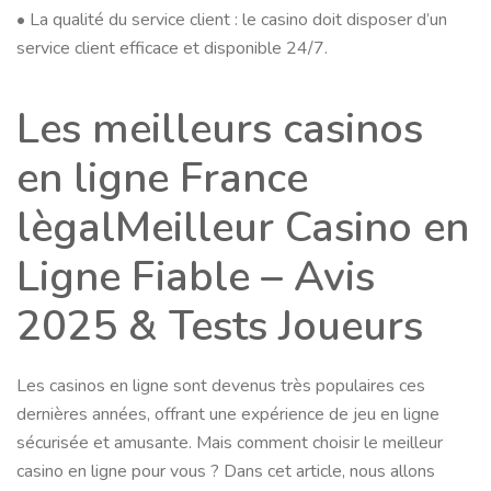
• La qualité du service client : le casino doit disposer d’un
service client efficace et disponible 24/7.
Les meilleurs casinos
en ligne France
lègalMeilleur Casino en
Ligne Fiable – Avis
2025 & Tests Joueurs
Les casinos en ligne sont devenus très populaires ces
dernières années, offrant une expérience de jeu en ligne
sécurisée et amusante. Mais comment choisir le meilleur
casino en ligne pour vous ? Dans cet article, nous allons