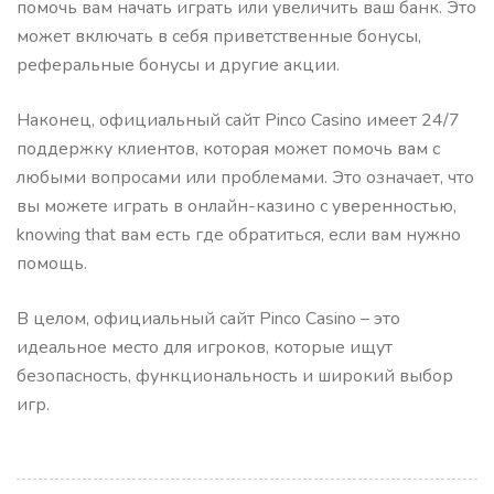
помочь вам начать играть или увеличить ваш банк. Это
может включать в себя приветственные бонусы,
реферальные бонусы и другие акции.
Наконец, официальный сайт Pinco Casino имеет 24/7
поддержку клиентов, которая может помочь вам с
любыми вопросами или проблемами. Это означает, что
вы можете играть в онлайн-казино с уверенностью,
knowing that вам есть где обратиться, если вам нужно
помощь.
В целом, официальный сайт Pinco Casino – это
идеальное место для игроков, которые ищут
безопасность, функциональность и широкий выбор
игр.