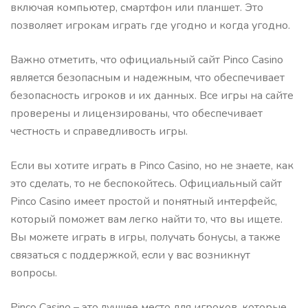
включая компьютер, смартфон или планшет. Это
позволяет игрокам играть где угодно и когда угодно.
Важно отметить, что официальный сайт Pinco Casino
является безопасным и надежным, что обеспечивает
безопасность игроков и их данных. Все игры на сайте
проверены и лицензированы, что обеспечивает
честность и справедливость игры.
Если вы хотите играть в Pinco Casino, но не знаете, как
это сделать, то не беспокойтесь. Официальный сайт
Pinco Casino имеет простой и понятный интерфейс,
который поможет вам легко найти то, что вы ищете.
Вы можете играть в игры, получать бонусы, а также
связаться с поддержкой, если у вас возникнут
вопросы.
Pinco Casino – это лучшее место для игроков, которые