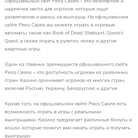
Официальный сайт Pinco Casino – это безопасное и
надежное место для игроков, которые ищут
развлечения и шансы на выигрыш. На официальном
сайте Pinco Casino вы можете играть в игровые
автоматы, такие как Book of Dead, Starburst, Gonzo’s
Quest, а также играть в рулетку, покер и другие
азартные игры.
Один из главных преимуществ официального сайта
Pinco Casino – это доступность игрокам из различных
стран. Казино принимает игроков из многих стран,
включая Россию, Украину, Белоруссию и другие.
Кроме того, на официальном сайте Pinco Casino есть
возможность играть в игры с реальными
выигрышами. Казино предлагает различные бонусы и
акции, которые помогут вам начать играть и получать
выигрыши.