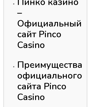
Пинко казино
–
Официальный
сайт Pinco
Casino
Преимущества
официального
сайта Pinco
Casino