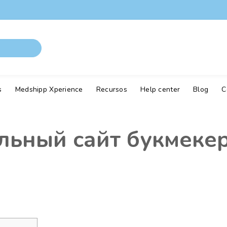
s
Medshipp Xperience
Recursos
Help center
Blog
C
льный сайт букмеке