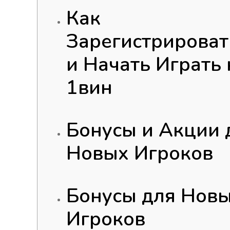
Как
Зарегистрироват
и Начать Играть 
1вин
Бонусы и Акции 
Новых Игроков
Бонусы для Нов
Игроков