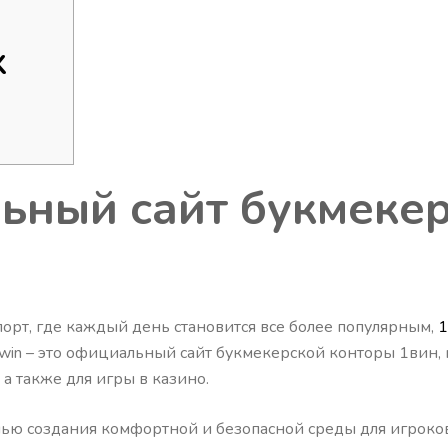
х
ьный сайт букмеке
порт, где каждый день становится все более популярным,
1
win – это официальный сайт букмекерской конторы 1вин,
 а также для игры в казино.
елью создания комфортной и безопасной среды для игроков,