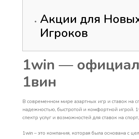
Акции для Новы
Игроков
1win — официал
1вин
В современном мире азартных игр и ставок на с
надежностью, быстротой и комфортной игрой. 1
спектр услуг и возможностей для ставок на спорт,
1win – это компания, которая была основана с ц