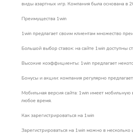
виды азартных игр. Компания была основана в 20
Преимущества 1win
1win предлагает своим клиентам множество преи
Большой выбор ставок: на сайте 1win доступны ст
Высокие коэффициенты: 1win предлагает некото
Бонусы и акции: компания регулярно предлагает
Мобильная версия сайта: 1win имеет мобильную в
любое время.
Как зарегистрироваться на 1win
Зарегистрироваться на 1win можно в несколько 