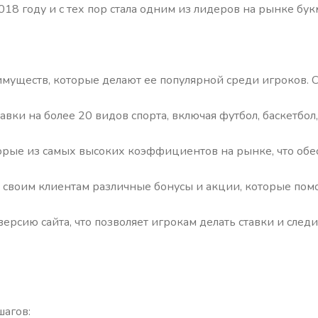
18 году и с тех пор стала одним из лидеров на рынке бук
муществ, которые делают ее популярной среди игроков. 
авки на более 20 видов спорта, включая футбол, баскетбол,
рые из самых высоких коэффициентов на рынке, что обе
 своим клиентам различные бонусы и акции, которые пом
ерсию сайта, что позволяет игрокам делать ставки и следи
шагов: