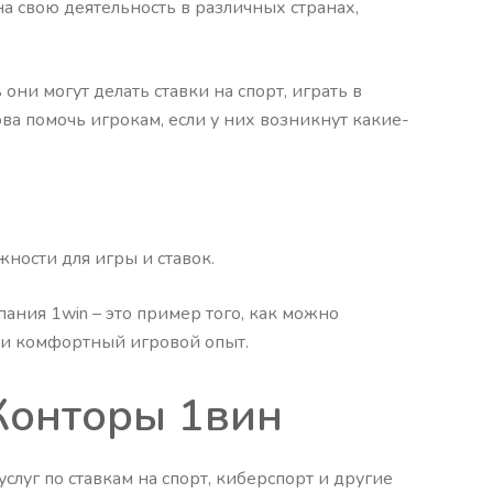
а свою деятельность в различных странах,
они могут делать ставки на спорт, играть в
ова помочь игрокам, если у них возникнут какие-
жности для игры и ставок.
ания 1win – это пример того, как можно
 и комфортный игровой опыт.
Конторы 1вин
луг по ставкам на спорт, киберспорт и другие