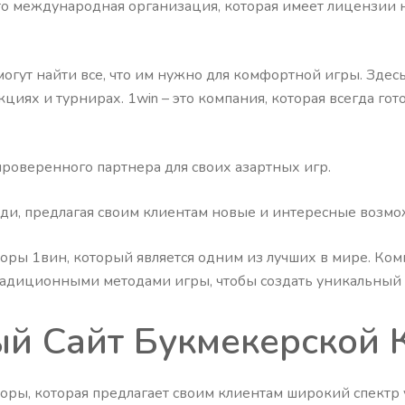
это международная организация, которая имеет лицензии н
огут найти все, что им нужно для комфортной игры. Здесь 
кциях и турнирах. 1win – это компания, которая всегда гот
 проверенного партнера для своих азартных игр.
реди, предлагая своим клиентам новые и интересные возмо
оры 1вин, который является одним из лучших в мире. Комп
адиционными методами игры, чтобы создать уникальный
й Сайт Букмекерской 
ры, которая предлагает своим клиентам широкий спектр ус