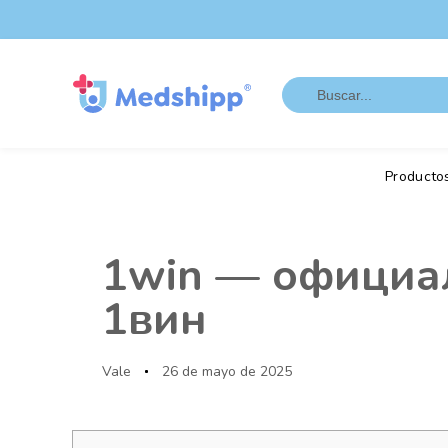
Saltar
Saltar
los
a
enlaces
navegación
Search
principal
for:
Saltar
al
contenido
Producto
Autor
Publicado
en:
1win — официа
1вин
Vale
26 de mayo de 2025