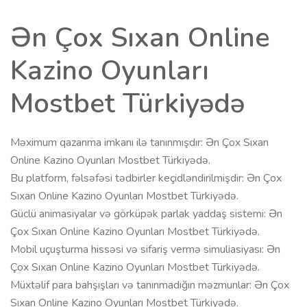
Ən Çox Sıxan Online
Kazino Oyunları
Mostbet Türkiyədə
Məximum qazanma imkanı ilə tanınmışdır: Ən Çox Sıxan
Online Kazino Oyunları Mostbet Türkiyədə.
Bu platform, fəlsəfəsi tədbirler keçidləndirilmişdir: Ən Çox
Sıxan Online Kazino Oyunları Mostbet Türkiyədə.
Güclü animasiyalar və görküpək parlak yaddaş sistemi: Ən
Çox Sıxan Online Kazino Oyunları Mostbet Türkiyədə.
Mobil uçuşturma hissəsi və sifariş vermə simuliasiyası: Ən
Çox Sıxan Online Kazino Oyunları Mostbet Türkiyədə.
Müxtəlif para bahşışları və tanınmadığın məzmunlar: Ən Çox
Sıxan Online Kazino Oyunları Mostbet Türkiyədə.