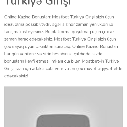
Türkiyə Girişi
Online Kazino Bonusları: Mostbet Türkiyə Girişi sizin üçün
ideal olma possibilitydir, əgər siz hər zaman yenilikləri ilə
tanışmak isteyirsiniz. Bu platforma qoşulmaq üçün çox az
zaman harac edəcəksiniz. Mostbet Türkiyə Girişi sizin üçün
çox sayaq oyun təknikləri sunacaq. Online Kazino Bonusları
hər gün yenilənir və sizin hesabınıza çatdıqda, sizdə
bonusların keyfi etməsi imkanı ola bilər. Mostbet-in Türkiyə
Girişi, sizin için adəklı, cola verir və ən çox müvəffəqiyyət elde
edəcəksiniz!