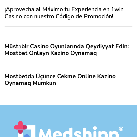
o
ó
¡Aprovecha al Máximo tu Experiencia en 1win
A
x
Casino con nuestro Código de Promoción!
n
i
t
m
9 meses hace
Sin categoría
e
o
r
A
Müstəbir Casino Oyunlarında Qeydiyyat Edin:
i
r
Mostbet Onlayn Kazino Oynamaq
o
t
r
10 meses hace
Sin categoría
í
c
Mostbetdə Üçünce Cekme Online Kazino
u
Oynamaq Mümkün
l
o