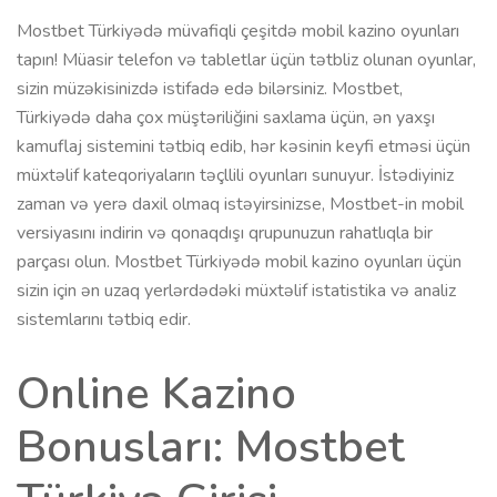
Mostbet Türkiyədə müvafiqli çeşitdə mobil kazino oyunları
tapın! Müasir telefon və tabletlar üçün tətbliz olunan oyunlar,
sizin müzəkisinizdə istifadə edə bilərsiniz. Mostbet,
Türkiyədə daha çox müştəriliğini saxlama üçün, ən yaxşı
kamuflaj sistemini tətbiq edib, hər kəsinin keyfi etməsi üçün
müxtəlif kateqoriyaların təçllili oyunları sunuyur. İstədiyiniz
zaman və yerə daxil olmaq istəyirsinizse, Mostbet-in mobil
versiyasını indirin və qonaqdışı qrupunuzun rahatlıqla bir
parçası olun. Mostbet Türkiyədə mobil kazino oyunları üçün
sizin için ən uzaq yerlərdədəki müxtəlif istatistika və analiz
sistemlarını tətbiq edir.
Online Kazino
Bonusları: Mostbet