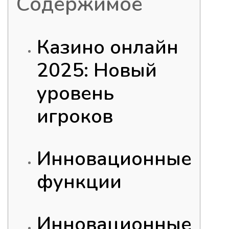
Содержимое
Казино онлайн
2025: Новый
уровень
игроков
Инновационные
функции
Инновационные