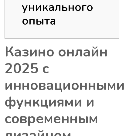
уникального
опыта
Казино онлайн
2025 с
инновационными
функциями и
современным
дизайном