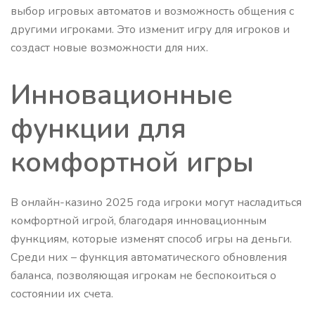
выбор игровых автоматов и возможность общения с
другими игроками. Это изменит игру для игроков и
создаст новые возможности для них.
Инновационные
функции для
комфортной игры
В онлайн-казино 2025 года игроки могут насладиться
комфортной игрой, благодаря инновационным
функциям, которые изменят способ игры на деньги.
Среди них – функция автоматического обновления
баланса, позволяющая игрокам не беспокоиться о
состоянии их счета.