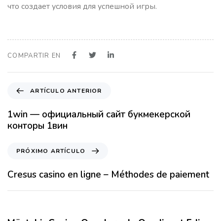
что создает условия для успешной игры.
COMPARTIR EN
A
ARTÍCULO ANTERIOR
r
t
1win — официальный сайт букмекерской
í
конторы 1вин
c
u
P
PRÓXIMO ARTÍCULO
l
r
o
ó
Cresus casino en ligne – Méthodes de paiement
A
x
n
i
9 meses hace
Sin categoría
t
m
e
o