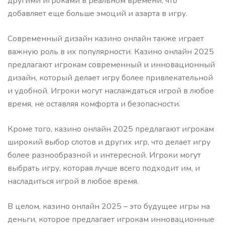
другими игроками в реальном времени, что
добавляет еще больше эмоций и азарта в игру.
Современный дизайн казино онлайн также играет
важную роль в их популярности. Казино онлайн 2025
предлагают игрокам современный и инновационный
дизайн, который делает игру более привлекательной
и удобной. Игроки могут наслаждаться игрой в любое
время, не оставляя комфорта и безопасности.
Кроме того, казино онлайн 2025 предлагают игрокам
широкий выбор слотов и других игр, что делает игру
более разнообразной и интересной. Игроки могут
выбрать игру, которая лучше всего подходит им, и
насладиться игрой в любое время.
В целом, казино онлайн 2025 – это будущее игры на
деньги, которое предлагает игрокам инновационные