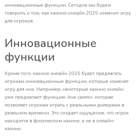
инновационные функции. Сегодня мы будем
говорить о том, как казино онлайн 2025 изменит игру
для игроков.
Инновационные
функции
Кроме того, казино онлайн 2025 будет предлагать
игрокам инновационные функции, которые изменят
игру для них. Например, некоторые казино онлайн
уже предлагают функцию «live casino», которая
позволяет игрокам играть с реальными дилерами в
реальном времени. Это создает ощущение, что игрок
находится в физическом казино, а не в онлайн-
казино.