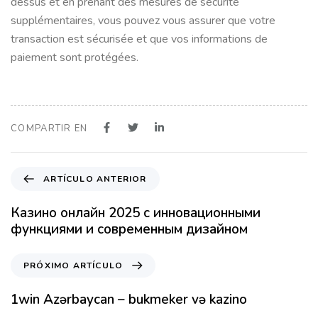
dessus et en prenant des mesures de sécurité
supplémentaires, vous pouvez vous assurer que votre
transaction est sécurisée et que vos informations de
paiement sont protégées.
COMPARTIR EN
A
ARTÍCULO ANTERIOR
r
t
Казино онлайн 2025 с инновационными
í
функциями и современным дизайном
c
u
P
PRÓXIMO ARTÍCULO
l
r
o
ó
1win Azərbaycan – bukmeker və kazino
A
x