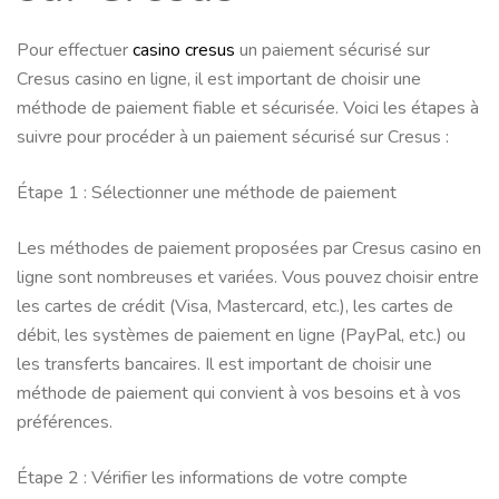
Pour effectuer
casino cresus
un paiement sécurisé sur
Cresus casino en ligne, il est important de choisir une
méthode de paiement fiable et sécurisée. Voici les étapes à
suivre pour procéder à un paiement sécurisé sur Cresus :
Étape 1 : Sélectionner une méthode de paiement
Les méthodes de paiement proposées par Cresus casino en
ligne sont nombreuses et variées. Vous pouvez choisir entre
les cartes de crédit (Visa, Mastercard, etc.), les cartes de
débit, les systèmes de paiement en ligne (PayPal, etc.) ou
les transferts bancaires. Il est important de choisir une
méthode de paiement qui convient à vos besoins et à vos
préférences.
Étape 2 : Vérifier les informations de votre compte