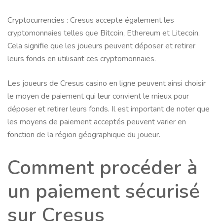
Cryptocurrencies : Cresus accepte également les
cryptomonnaies telles que Bitcoin, Ethereum et Litecoin.
Cela signifie que les joueurs peuvent déposer et retirer
leurs fonds en utilisant ces cryptomonnaies.
Les joueurs de Cresus casino en ligne peuvent ainsi choisir
le moyen de paiement qui leur convient le mieux pour
déposer et retirer leurs fonds. Il est important de noter que
les moyens de paiement acceptés peuvent varier en
fonction de la région géographique du joueur.
Comment procéder à
un paiement sécurisé
sur Cresus