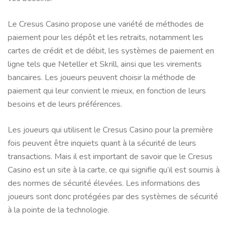
Le Cresus Casino propose une variété de méthodes de
paiement pour les dépôt et les retraits, notamment les
cartes de crédit et de débit, les systèmes de paiement en
ligne tels que Neteller et Skrill, ainsi que les virements
bancaires. Les joueurs peuvent choisir la méthode de
paiement qui leur convient le mieux, en fonction de leurs
besoins et de leurs préférences.
Les joueurs qui utilisent le Cresus Casino pour la première
fois peuvent être inquiets quant à la sécurité de leurs
transactions. Mais il est important de savoir que le Cresus
Casino est un site à la carte, ce qui signifie qu’il est soumis à
des normes de sécurité élevées. Les informations des
joueurs sont donc protégées par des systèmes de sécurité
à la pointe de la technologie.