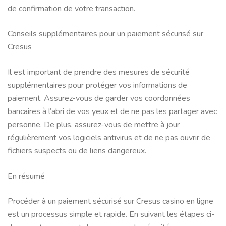
de confirmation de votre transaction.
Conseils supplémentaires pour un paiement sécurisé sur
Cresus
Il est important de prendre des mesures de sécurité
supplémentaires pour protéger vos informations de
paiement. Assurez-vous de garder vos coordonnées
bancaires à l’abri de vos yeux et de ne pas les partager avec
personne. De plus, assurez-vous de mettre à jour
régulièrement vos logiciels antivirus et de ne pas ouvrir de
fichiers suspects ou de liens dangereux.
En résumé
Procéder à un paiement sécurisé sur Cresus casino en ligne
est un processus simple et rapide. En suivant les étapes ci-