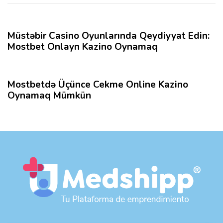
n
i
9 meses hace
Sin categoría
t
m
e
o
Müstəbir Casino Oyunlarında Qeydiyyat Edin:
r
A
Mostbet Onlayn Kazino Oynamaq
i
r
o
9 meses hace
Sin categoría
t
r
í
Mostbetdə Üçünce Cekme Online Kazino
c
Oynamaq Mümkün
u
l
o