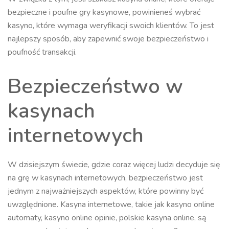
bezpieczne i poufne gry kasynowe, powinieneś wybrać
kasyno, które wymaga weryfikacji swoich klientów. To jest
najlepszy sposób, aby zapewnić swoje bezpieczeństwo i
poufność transakcji.
Bezpieczeństwo w
kasynach
internetowych
W dzisiejszym świecie, gdzie coraz więcej ludzi decyduje się
na grę w kasynach internetowych, bezpieczeństwo jest
jednym z najważniejszych aspektów, które powinny być
uwzględnione. Kasyna internetowe, takie jak kasyno online
automaty, kasyno online opinie, polskie kasyna online, są