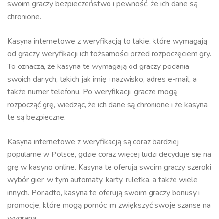
swoim graczy bezpieczeństwo i pewność, że ich dane są
chronione.
Kasyna internetowe z weryfikacją to takie, które wymagają
od graczy weryfikacji ich tożsamości przed rozpoczęciem gry.
To oznacza, że kasyna te wymagają od graczy podania
swoich danych, takich jak imię i nazwisko, adres e-mail, a
także numer telefonu. Po weryfikacji, gracze mogą
rozpocząć grę, wiedząc, że ich dane są chronione i że kasyna
te są bezpieczne.
Kasyna internetowe z weryfikacją są coraz bardziej
popularne w Polsce, gdzie coraz więcej ludzi decyduje się na
grę w kasyno online. Kasyna te oferują swoim graczy szeroki
wybór gier, w tym automaty, karty, ruletka, a także wiele
innych. Ponadto, kasyna te oferują swoim graczy bonusy i
promocje, które mogą pomóc im zwiększyć swoje szanse na
wygraną.