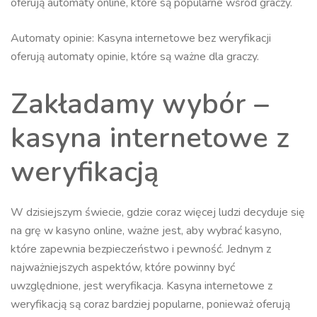
oferują automaty online, które są popularne wśród graczy.
Automaty opinie: Kasyna internetowe bez weryfikacji
oferują automaty opinie, które są ważne dla graczy.
Zakładamy wybór –
kasyna internetowe z
weryfikacją
W dzisiejszym świecie, gdzie coraz więcej ludzi decyduje się
na grę w kasyno online, ważne jest, aby wybrać kasyno,
które zapewnia bezpieczeństwo i pewność. Jednym z
najważniejszych aspektów, które powinny być
uwzględnione, jest weryfikacja. Kasyna internetowe z
weryfikacją są coraz bardziej popularne, ponieważ oferują