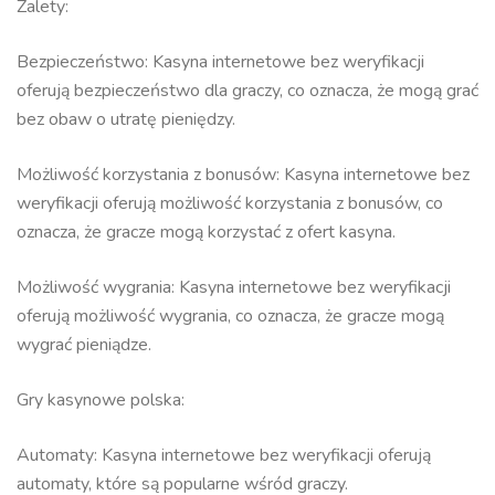
Zalety:
Bezpieczeństwo: Kasyna internetowe bez weryfikacji
oferują bezpieczeństwo dla graczy, co oznacza, że mogą grać
bez obaw o utratę pieniędzy.
Możliwość korzystania z bonusów: Kasyna internetowe bez
weryfikacji oferują możliwość korzystania z bonusów, co
oznacza, że gracze mogą korzystać z ofert kasyna.
Możliwość wygrania: Kasyna internetowe bez weryfikacji
oferują możliwość wygrania, co oznacza, że gracze mogą
wygrać pieniądze.
Gry kasynowe polska:
Automaty: Kasyna internetowe bez weryfikacji oferują
automaty, które są popularne wśród graczy.