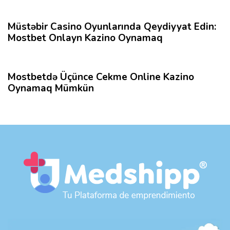
9 meses hace
Sin categoría
e
o
r
A
Müstəbir Casino Oyunlarında Qeydiyyat Edin:
i
r
Mostbet Onlayn Kazino Oynamaq
o
t
r
9 meses hace
Sin categoría
í
c
Mostbetdə Üçünce Cekme Online Kazino
u
Oynamaq Mümkün
l
o