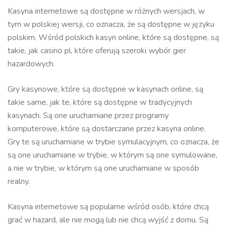
Kasyna internetowe są dostępne w różnych wersjach, w
tym w polskiej wersji, co oznacza, że są dostępne w języku
polskim. Wśród polskich kasyn online, które są dostępne, są
takie, jak casino pl, które oferują szeroki wybór gier
hazardowych.
Gry kasynowe, które są dostępne w kasynach online, są
takie same, jak te, które są dostępne w tradycyjnych
kasynach. Są one uruchamiane przez programy
komputerowe, które są dostarczane przez kasyna online.
Gry te są uruchamiane w trybie symulacyjnym, co oznacza, że
są one uruchamiane w trybie, w którym są one symulowane,
a nie w trybie, w którym są one uruchamiane w sposób
realny.
Kasyna internetowe są popularne wśród osób, które chcą
grać w hazard, ale nie mogą lub nie chcą wyjść z domu. Są