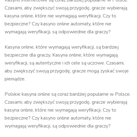
Czasami, aby zwiększyć swoją przygodę, gracze wybierają
kasyna online, które nie wymagają weryfikacji. Czy to
bezpieczne? Czy kasyno online automaty, które nie
wymagają weryfikacji, są odpowiednie dla graczy?
Kasyna online, które wymagają weryfikacji, są bardziej
bezpieczne dla graczy. Kasyna online, które wymagają
weryfikacji, są autentyczne i ich cele są uczciwe. Czasami,
aby zwiększyć swoją przygodę, gracze mogą zyskać swoje
pieniądze.
Polskie kasyna online są coraz bardziej popularne w Polsce.
Czasami, aby zwiększyć swoją przygodę, gracze wybierają
kasyna online, które nie wymagają weryfikacji. Czy to
bezpieczne? Czy kasyno online automaty, które nie
wymagają weryfikacji, są odpowiednie dla graczy?