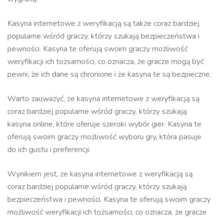
Kasyna internetowe z weryfikacją są także coraz bardziej
popularne wśród graczy, którzy szukają bezpieczeństwa i
pewności. Kasyna te oferują swoim graczy możliwość
weryfikacji ich tożsamości, co oznacza, że gracze mogą być
pewni, że ich dane są chronione i że kasyna te są bezpieczne.
Warto zauważyć, że kasyna internetowe z weryfikacją są
coraz bardziej popularne wśród graczy, którzy szukają
kasyna online, które oferuje szeroki wybór gier. Kasyna te
oferują swoim graczy możliwość wyboru gry, która pasuje
do ich gustu i preferencji.
Wynikiem jest, że kasyna internetowe z weryfikacją są
coraz bardziej popularne wśród graczy, którzy szukają
bezpieczeństwa i pewności. Kasyna te oferują swoim graczy
możliwość weryfikacji ich tożsamości, co oznacza, że gracze