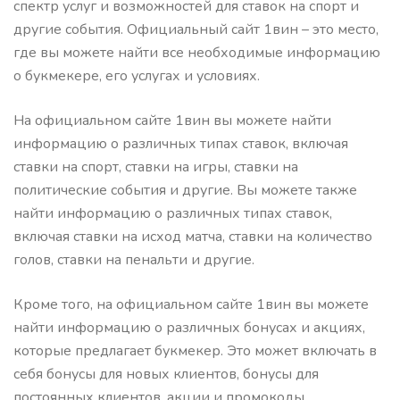
спектр услуг и возможностей для ставок на спорт и
другие события. Официальный сайт 1вин – это место,
где вы можете найти все необходимые информацию
о букмекере, его услугах и условиях.
На официальном сайте 1вин вы можете найти
информацию о различных типах ставок, включая
ставки на спорт, ставки на игры, ставки на
политические события и другие. Вы можете также
найти информацию о различных типах ставок,
включая ставки на исход матча, ставки на количество
голов, ставки на пенальти и другие.
Кроме того, на официальном сайте 1вин вы можете
найти информацию о различных бонусах и акциях,
которые предлагает букмекер. Это может включать в
себя бонусы для новых клиентов, бонусы для
постоянных клиентов, акции и промокоды.