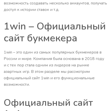
возможность создавать несколько аккаунтов, получать
доступ к истории ставок и т.д.
1win – Официальный
сайт букмекера
1win – это один из самых популярных букмекеров в
России и мире. Компания была основана в 2018 году
и с тех пор стала одним из лидеров на рынке
азартных игр. В этом разделе мы рассмотрим
официальный сайт 1win и его функциональные
возможности.
Официальный сайт