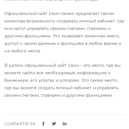
Официальный сайт 1вин также предлагает своим
клиентам возможность создавать личный кабинет, где
они могут управлять своими счетами, ставками и
другими функциями. Это позволяет клиентам иметь
доступ к своим данным и функциям в любое время и
из любого места.
В целом, официальный сайт 1вин – это место, где вы
можете найти все необходимые информацию о
букмекере, его услугах и условиях. Это также место,
где вы можете создать личный кабинет и управлять
своими счетами, ставками и другими функциями.
COMPARTIR EN