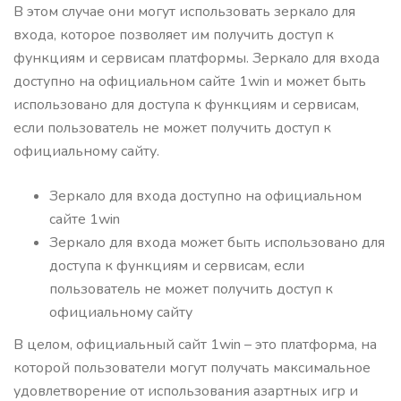
В этом случае они могут использовать зеркало для
входа, которое позволяет им получить доступ к
функциям и сервисам платформы. Зеркало для входа
доступно на официальном сайте 1win и может быть
использовано для доступа к функциям и сервисам,
если пользователь не может получить доступ к
официальному сайту.
Зеркало для входа доступно на официальном
сайте 1win
Зеркало для входа может быть использовано для
доступа к функциям и сервисам, если
пользователь не может получить доступ к
официальному сайту
В целом, официальный сайт 1win – это платформа, на
которой пользователи могут получать максимальное
удовлетворение от использования азартных игр и