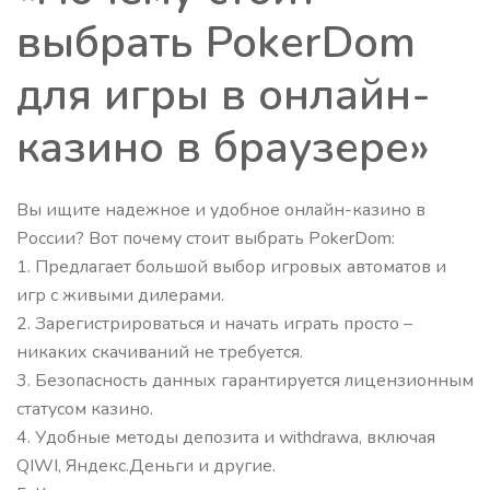
выбрать PokerDom
для игры в онлайн-
казино в браузере»
Вы ищите надежное и удобное онлайн-казино в
России? Вот почему стоит выбрать PokerDom:
1. Предлагает большой выбор игровых автоматов и
игр с живыми дилерами.
2. Зарегистрироваться и начать играть просто –
никаких скачиваний не требуется.
3. Безопасность данных гарантируется лицензионным
статусом казино.
4. Удобные методы депозита и withdrawa, включая
QIWI, Яндекс.Деньги и другие.