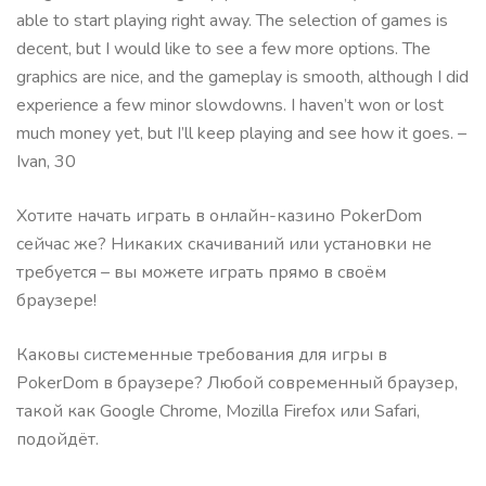
able to start playing right away. The selection of games is
decent, but I would like to see a few more options. The
graphics are nice, and the gameplay is smooth, although I did
experience a few minor slowdowns. I haven’t won or lost
much money yet, but I’ll keep playing and see how it goes. –
Ivan, 30
Хотите начать играть в онлайн-казино PokerDom
сейчас же? Никаких скачиваний или установки не
требуется – вы можете играть прямо в своём
браузере!
Каковы системенные требования для игры в
PokerDom в браузере? Любой современный браузер,
такой как Google Chrome, Mozilla Firefox или Safari,
подойдёт.