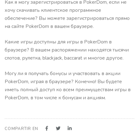
Как я могу зарегистрироваться в PokerDom, если не
хочу скачивать клиентское программное
обеспечение? Вы можете зарегистрироваться прямо
на сайте PokerDom в вашем браузере.
Какие игры доступны для игры в PokerDom в
браузере? В вашем распоряжении находятся тысячи
слотов, рулетка, blackjack, baccarat и многое другое.
Могу ли я получать бонусы и участвовать в акции
PokerDom, играя в браузере? Конечно! Вы будете
иметь полный доступ ко всем преимуществам игры в
PokerDom, в том числе к бонусам и акциям.
COMPARTIR EN