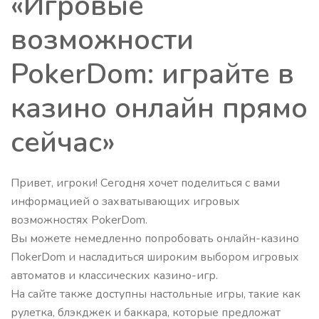
«Игровые
возможности
PokerDom: играйте в
казино онлайн прямо
сейчас»
Привет, игроки! Сегодня хочет поделиться с вами
информацией о захватывающих игровых
возможностях PokerDom.
Вы можете немедленно попробовать онлайн-казино
ПokerDom и насладиться широким выбором игровых
автоматов и классических казино-игр.
На сайте также доступны настольные игры, такие как
рулетка, блэкджек и баккара, которые предложат