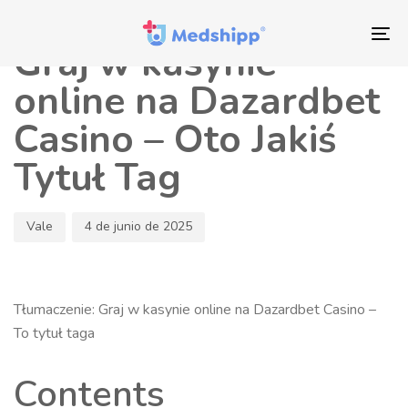
Saltar
Saltar
Autor
Publicado
los
a
en:
To
Graj w kasynie
enlaces
navegación
nav
principal
online na Dazardbet
Saltar
Casino – Oto Jakiś
al
contenido
Tytuł Tag
Vale
4 de junio de 2025
Tłumaczenie: Graj w kasynie online na Dazardbet Casino –
To tytuł taga
Contents