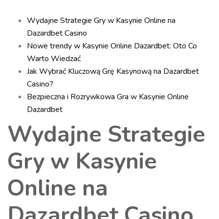
Wydajne Strategie Gry w Kasynie Online na
Dazardbet Casino
Nowe trendy w Kasynie Online Dazardbet: Oto Co
Warto Wiedzać
Jak Wybrać Kluczową Grę Kasynową na Dazardbet
Casino?
Bezpieczna i Rozrywkowa Gra w Kasynie Online
Dazardbet
Wydajne Strategie
Gry w Kasynie
Online na
Dazardbet Casino