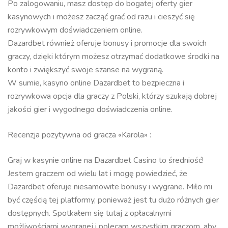
Po zalogowaniu, masz dostęp do bogatej oferty gier
kasynowych i możesz zacząć grać od razu i cieszyć się
rozrywkowym doświadczeniem online.
Dazardbet również oferuje bonusy i promocje dla swoich
graczy, dzięki którym możesz otrzymać dodatkowe środki na
konto i zwiększyć swoje szanse na wygraną.
W sumie, kasyno online Dazardbet to bezpieczna i
rozrywkowa opcja dla graczy z Polski, którzy szukają dobrej
jakości gier i wygodnego doświadczenia online.
Recenzja pozytywna od gracza «Karola» :
Graj w kasynie online na Dazardbet Casino to średniość!
Jestem graczem od wielu lat i mogę powiedzieć, że
Dazardbet oferuje niesamowite bonusy i wygrane. Miło mi
być częścią tej platformy, ponieważ jest tu dużo różnych gier
dostępnych. Spotkałem się tutaj z opłacalnymi
możliwościami wygranej i polecam wszystkim graczom, aby