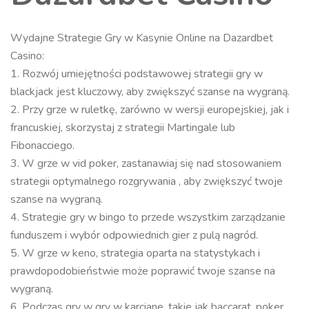
Wydajne Strategie Gry w Kasynie Online na Dazardbet
Casino:
1. Rozwój umiejętności podstawowej strategii gry w
blackjack jest kluczowy, aby zwiększyć szanse na wygraną.
2. Przy grze w ruletkę, zarówno w wersji europejskiej, jak i
francuskiej, skorzystaj z strategii Martingale lub
Fibonacciego.
3. W grze w vid poker, zastanawiaj się nad stosowaniem
strategii optymalnego rozgrywania , aby zwiększyć twoje
szanse na wygraną.
4. Strategie gry w bingo to przede wszystkim zarządzanie
funduszem i wybór odpowiednich gier z pulą nagród.
5. W grze w keno, strategia oparta na statystykach i
prawdopodobieństwie może poprawić twoje szanse na
wygraną.
6. Podczas gry w gry w karciane, takie jak baccarat, poker