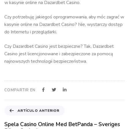
w kasynie online na Dazardbet Casino.
Czy potrzebuję jakiegoś oprogramowania, aby móc zagrać w
kasynie online na Dazardbet Casino? Nie, wystarczy dostęp
do Internetu i przeglądarki.
Czy Dazardbet Casino jest bezpieczne? Tak, Dazardbet
Casino jest licencjonowane i zabezpieczone za pomocą
najnowszych technologii bezpieczeństwa.
COMPARTIR EN
A
ARTÍCULO ANTERIOR
r
t
Spela Casino Online Med BetPanda – Sveriges
í