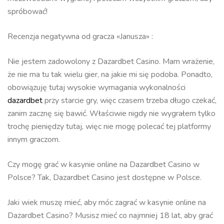
spróbować!
Recenzja negatywna od gracza «Janusza» :
Nie jestem zadowolony z Dazardbet Casino. Mam wrażenie,
że nie ma tu tak wielu gier, na jakie mi się podoba. Ponadto,
obowiązuję tutaj wysokie wymagania wykonalności
dazardbet
przy starcie gry, więc czasem trzeba długo czekać,
zanim zacznę się bawić. Właściwie nigdy nie wygrałem tylko
trochę pieniędzy tutaj, więc nie mogę polecać tej platformy
innym graczom.
Czy mogę grać w kasynie online na Dazardbet Casino w
Polsce? Tak, Dazardbet Casino jest dostępne w Polsce.
Jaki wiek muszę mieć, aby móc zagrać w kasynie online na
Dazardbet Casino? Musisz mieć co najmniej 18 lat, aby grać