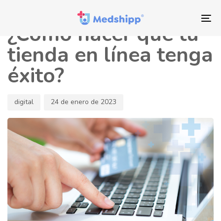
Saltar
Saltar
Autor
Publicado
los
a
en:
To
¿Cómo hacer que tu
enlaces
navegación
nav
principal
tienda en línea tenga
Saltar
éxito?
al
contenido
digital
24 de enero de 2023