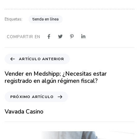
tienda en línea
Etiquetas:
COMPARTIR EN
A
ARTÍCULO ANTERIOR
r
t
Vender en Medshipp; ¿Necesitas estar
í
registrado en algún régimen fiscal?
c
u
P
PRÓXIMO ARTÍCULO
l
r
o
ó
Vavada Casino
A
x
n
i
t
m
e
o