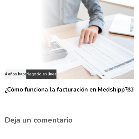
r
A
i
r
o
t
r
í
c
u
l
o
4 años hace
Negocio en linea
¿Cómo funciona la facturación en Medshipp?￼
Deja un comentario