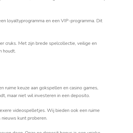
ls een loyaltyprogramma en een VIP-programma. Dit
 cruks. Met zijn brede spelcollectie, veilige en
n houdt.
 een ruime keuze aan gokspellen en casino games,
t, maar niet wil investeren in een deposito.
lexere videospelletjes. Wij bieden ook een ruime
ts nieuws kunt proberen.
oeven doen. Onze no deposit bonus is een unieke