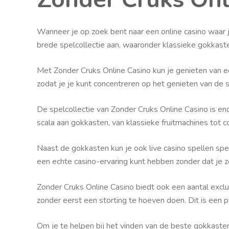
Wanneer je op zoek bent naar een online casino waar je
brede spelcollectie aan, waaronder klassieke gokkaste
Met Zonder Cruks Online Casino kun je genieten van e
zodat je je kunt concentreren op het genieten van de s
De spelcollectie van Zonder Cruks Online Casino is en
scala aan gokkasten, van klassieke fruitmachines tot
Naast de gokkasten kun je ook live casino spellen spel
een echte casino-ervaring kunt hebben zonder dat je ze
Zonder Cruks Online Casino biedt ook een aantal excl
zonder eerst een storting te hoeven doen. Dit is een p
Om je te helpen bij het vinden van de beste gokkasten