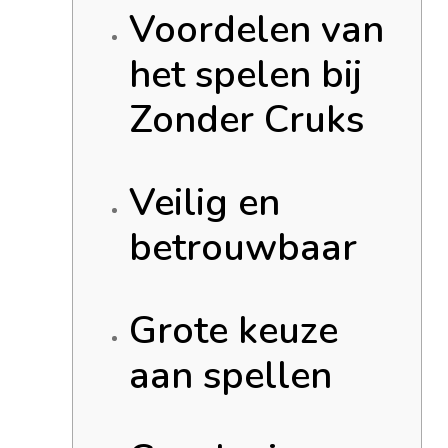
Voordelen van
het spelen bij
Zonder Cruks
Veilig en
betrouwbaar
Grote keuze
aan spellen