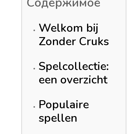
Содержимое
Welkom bij
Zonder Cruks
Spelcollectie:
een overzicht
Populaire
spellen