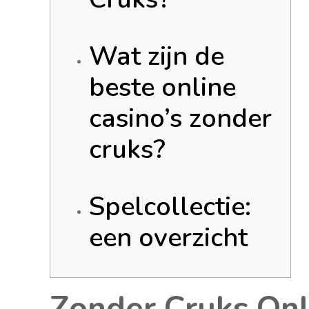
Wat zijn de
beste online
casino’s zonder
cruks?
Spelcollectie:
een overzicht
Zonder Cruks Onli