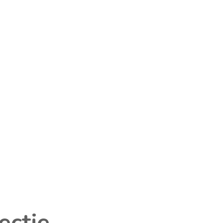
ectie