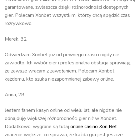
garantowane, zwłaszcza dzięki różnorodności dostępnych
gier. Polecam Xonbet wszystkim, którzy chcą spędzić czas
rozrywkowo.
Marek, 32
Odwiedzam Xonbet już od pewnego czasu i nigdy nie
zawiodło. Ich wybór gier i profesjonalna obsługa sprawiają,
że zawsze wracam z zawołaniem. Polecam Xonbet
każdemu, kto szuka niezapomnianej zabawy online.
Anna, 28
Jestem fanem kasyn online od wielu lat, ale nigdzie nie
odnajduję większej różnorodności gier niż w Xonbet.
Dodatkowo, wygrane są tutaj
online casino Xon Bet
znacznie większe, co sprawia, że każda gra jest jeszcze