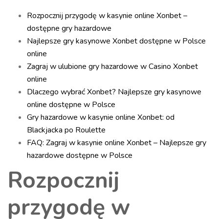
Rozpocznij przygodę w kasynie online Xonbet –
dostępne gry hazardowe
Najlepsze gry kasynowe Xonbet dostępne w Polsce
online
Zagraj w ulubione gry hazardowe w Casino Xonbet
online
Dlaczego wybrać Xonbet? Najlepsze gry kasynowe
online dostępne w Polsce
Gry hazardowe w kasynie online Xonbet: od
Blackjacka po Roulette
FAQ: Zagraj w kasynie online Xonbet – Najlepsze gry
hazardowe dostępne w Polsce
Rozpocznij
przygodę w