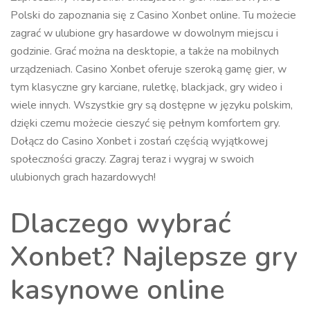
Polski do zapoznania się z Casino Xonbet online. Tu możecie
zagrać w ulubione gry hasardowe w dowolnym miejscu i
godzinie. Grać można na desktopie, a także na mobilnych
urządzeniach. Casino Xonbet oferuje szeroką gamę gier, w
tym klasyczne gry karciane, ruletkę, blackjack, gry wideo i
wiele innych. Wszystkie gry są dostępne w języku polskim,
dzięki czemu możecie cieszyć się pełnym komfortem gry.
Dołącz do Casino Xonbet i zostań częścią wyjątkowej
społeczności graczy. Zagraj teraz i wygraj w swoich
ulubionych grach hazardowych!
Dlaczego wybrać
Xonbet? Najlepsze gry
kasynowe online