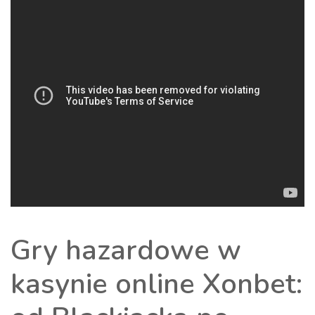
Gry hazardowe w
kasynie online Xonbet: