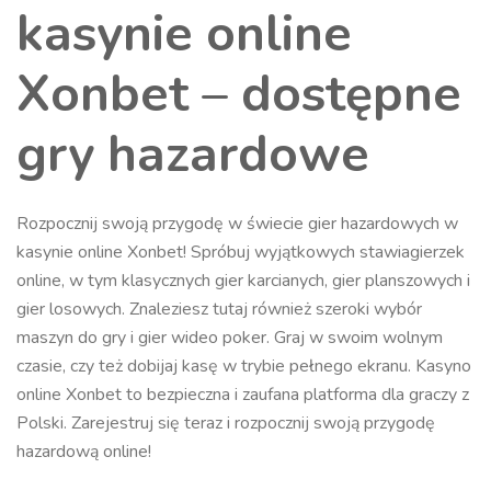
kasynie online
Xonbet – dostępne
gry hazardowe
Rozpocznij swoją przygodę w świecie gier hazardowych w
kasynie online Xonbet! Spróbuj wyjątkowych stawiagierzek
online, w tym klasycznych gier karcianych, gier planszowych i
gier losowych. Znaleziesz tutaj również szeroki wybór
maszyn do gry i gier wideo poker. Graj w swoim wolnym
czasie, czy też dobijaj kasę w trybie pełnego ekranu. Kasyno
online Xonbet to bezpieczna i zaufana platforma dla graczy z
Polski. Zarejestruj się teraz i rozpocznij swoją przygodę
hazardową online!