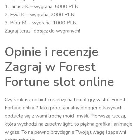
1. Janusz K. – wygrana: 5000 PLN
2. Ewa K. – wygrana: 2000 PLN
3. Piotr M. – wygrana: 1000 PLN
Zagraj teraz i dołącz do wygranych!
Opinie i recenzje
Zagraj w Forest
Fortune slot online
Czy szukasz opiniot i recenzji na temat gry w slot Forest
Fortune online? Jako profesjonalny blogger o kasynach,
podzielę się z wami trochę moich myśli. Pierwszą rzeczą,
która wychodzi na zupełny light, to piękna grafika i animacje
w grze. To na pewno przyciągnie Twoją uwagę i zapewni