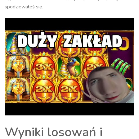
spodziewałeś się.
Wyniki losowań i