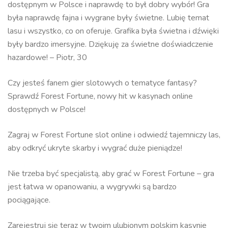
dostępnym w Polsce i naprawdę to był dobry wybór! Gra
była naprawdę fajna i wygrane były świetne. Lubię temat
lasu i wszystko, co on oferuje. Grafika była świetna i dźwięki
były bardzo imersyjne. Dziękuję za świetne doświadczenie
hazardowe! – Piotr, 30
Czy jesteś fanem gier slotowych o tematyce fantasy?
Sprawdź Forest Fortune, nowy hit w kasynach online
dostępnych w Polsce!
Zagraj w Forest Fortune slot online i odwiedź tajemniczy las,
aby odkryć ukryte skarby i wygrać duże pieniądze!
Nie trzeba być specjalistą, aby grać w Forest Fortune – gra
jest łatwa w opanowaniu, a wygrywki są bardzo
pociągające.
Zarejestruj się teraz w twoim ulubionym polskim kasynie