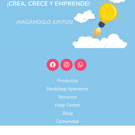
Productos
Medshipp Xperience
Recursos
Help Center
Blog
Comunidad