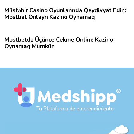
r
A
Müstəbir Casino Oyunlarında Qeydiyyat Edin:
i
r
Mostbet Onlayn Kazino Oynamaq
o
t
r
9 meses hace
Sin categoría
í
c
Mostbetdə Üçünce Cekme Online Kazino
u
Oynamaq Mümkün
l
o