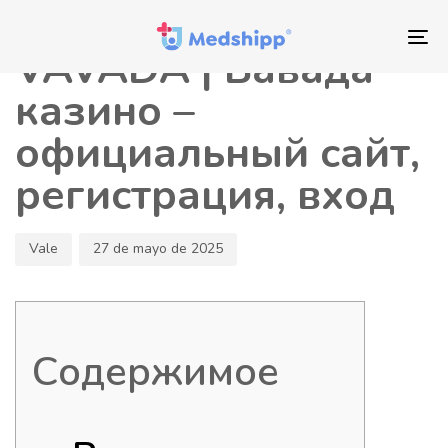
Saltar
Saltar
Autor
Publicado
los
a
en:
To
VAVADA | Вавада
enlaces
navegación
nav
principal
казино –
Saltar
официальный сайт,
al
contenido
регистрация, вход
Vale
27 de mayo de 2025
Содержимое