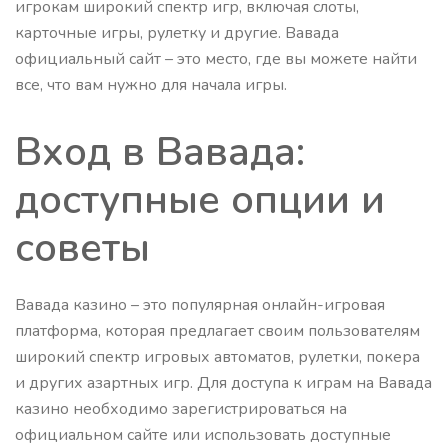
игрокам широкий спектр игр, включая слоты,
карточные игры, рулетку и другие. Вавада
официальный сайт – это место, где вы можете найти
все, что вам нужно для начала игры.
Вход в Вавада:
доступные опции и
советы
Вавада казино – это популярная онлайн-игровая
платформа, которая предлагает своим пользователям
широкий спектр игровых автоматов, рулетки, покера
и других азартных игр. Для доступа к играм на Вавада
казино необходимо зарегистрироваться на
официальном сайте или использовать доступные