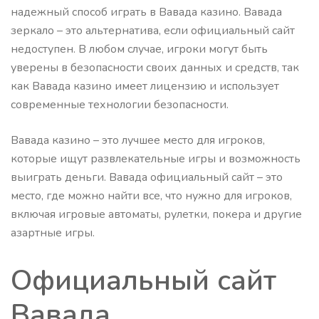
надежный способ играть в Вавада казино. Вавада
зеркало – это альтернатива, если официальный сайт
недоступен. В любом случае, игроки могут быть
уверены в безопасности своих данных и средств, так
как Вавада казино имеет лицензию и использует
современные технологии безопасности.
Вавада казино – это лучшее место для игроков,
которые ищут развлекательные игры и возможность
выиграть деньги. Вавада официальный сайт – это
место, где можно найти все, что нужно для игроков,
включая игровые автоматы, рулетки, покера и другие
азартные игры.
Официальный сайт
Вавада