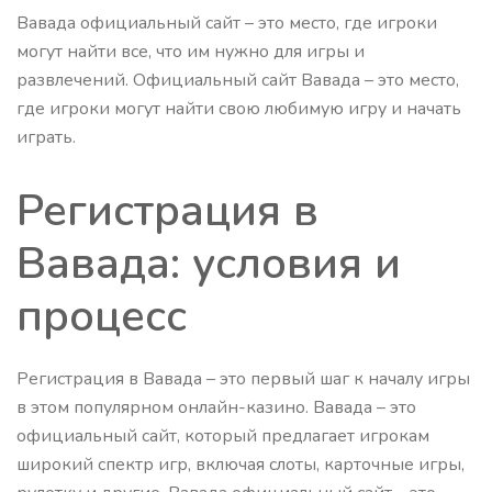
Вавада официальный сайт – это место, где игроки
могут найти все, что им нужно для игры и
развлечений. Официальный сайт Вавада – это место,
где игроки могут найти свою любимую игру и начать
играть.
Регистрация в
Вавада: условия и
процесс
Регистрация в Вавада – это первый шаг к началу игры
в этом популярном онлайн-казино. Вавада – это
официальный сайт, который предлагает игрокам
широкий спектр игр, включая слоты, карточные игры,