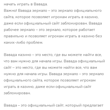
начать играть в Вавада.
Важно! Вавада зеркало – это зеркало официального
сайта, которое позволяет игрокам играть в казино,
даже если официальный сайт заблокирован. Вавада
рабочее зеркало – это зеркало, которое работает
правильно и позволяет игрокам играть в казино без
каких-либо проблем.
Вавада казино – это место, где вы можете найти все,
что вам нужно для начала игры. Вавада официальный
сайт – это место, где вы можете найти все, что вам
нужно для начала игры. Вавада зеркало – это зеркало
официального сайта, которое позволяет игрокам
играть в казино, даже если официальный сайт
заблокирован.
Вавада – это официальный сайт, который предлагает