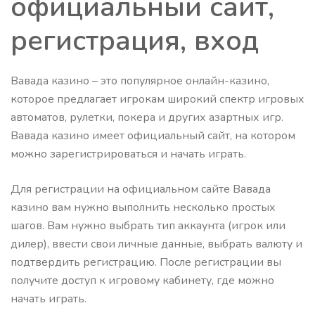
официальный сайт,
регистрация, вход
Вавада казино – это популярное онлайн-казино,
которое предлагает игрокам широкий спектр игровых
автоматов, рулетки, покера и других азартных игр.
Вавада казино имеет официальный сайт, на котором
можно зарегистрироваться и начать играть.
Для регистрации на официальном сайте Вавада
казино вам нужно выполнить несколько простых
шагов. Вам нужно выбрать тип аккаунта (игрок или
дилер), ввести свои личные данные, выбрать валюту и
подтвердить регистрацию. После регистрации вы
получите доступ к игровому кабинету, где можно
начать играть.