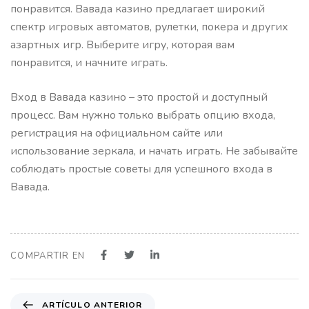
понравится. Вавада казино предлагает широкий
спектр игровых автоматов, рулетки, покера и других
азартных игр. Выберите игру, которая вам
понравится, и начните играть.
Вход в Вавада казино – это простой и доступный
процесс. Вам нужно только выбрать опцию входа,
регистрация на официальном сайте или
использование зеркала, и начать играть. Не забывайте
соблюдать простые советы для успешного входа в
Вавада.
COMPARTIR EN
A
ARTÍCULO ANTERIOR