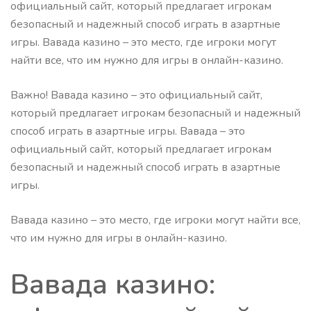
официальный сайт, который предлагает игрокам
безопасный и надежный способ играть в азартные
игры. Вавада казино – это место, где игроки могут
найти все, что им нужно для игры в онлайн-казино.
Важно! Вавада казино – это официальный сайт,
который предлагает игрокам безопасный и надежный
способ играть в азартные игры. Вавада – это
официальный сайт, который предлагает игрокам
безопасный и надежный способ играть в азартные
игры.
Вавада казино – это место, где игроки могут найти все,
что им нужно для игры в онлайн-казино.
Вавада казино: