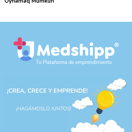
Oynamaq Mümkün