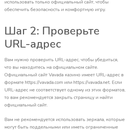
использовать только официальный сайт, чтобы
обеспечить безопасность и комфортную игру.
Шаг 2: Проверьте
URL-адрес
Вам нужно проверить URL-адрес, чтобы убедиться,
что вы находитесь на официальном сайте.
Официальный сайт Vavada казино имеет URL-адрес в
формате https://vavada.com или https://vavada.net. Если
URL-адрес не соответствует одному из этих форматов,
то вам рекомендуется закрыть страницу и найти
официальный сайт.
Вам не рекомендуется использовать зеркала, которые
могут быть поддельными или иметь ограниченные