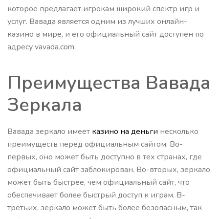
которое предлагает игрокам широкий спектр игр и
услуг. Вавада является одним из лучших онлайн-
казино в мире, и его официальный сайт доступен по
адресу vavada.com.
Преимущества Вавада
Зеркала
Вавада зеркало имеет
казино на деньги
несколько
преимуществ перед официальным сайтом. Во-
первых, оно может быть доступно в тех странах, где
официальный сайт заблокирован. Во-вторых, зеркало
может быть быстрее, чем официальный сайт, что
обеспечивает более быстрый доступ к играм. В-
третьих, зеркало может быть более безопасным, так