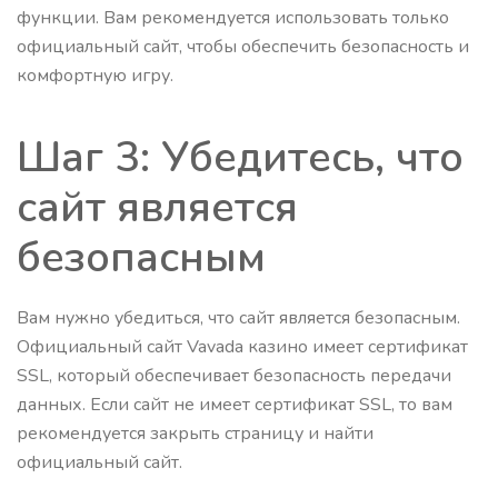
функции. Вам рекомендуется использовать только
официальный сайт, чтобы обеспечить безопасность и
комфортную игру.
Шаг 3: Убедитесь, что
сайт является
безопасным
Вам нужно убедиться, что сайт является безопасным.
Официальный сайт Vavada казино имеет сертификат
SSL, который обеспечивает безопасность передачи
данных. Если сайт не имеет сертификат SSL, то вам
рекомендуется закрыть страницу и найти
официальный сайт.