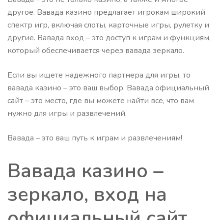
другое. Вавада казино предлагает игрокам широкий
спектр игр, включая слоты, карточные игры, рулетку и
другие. Вавада вход – это доступ к играм и функциям,
который обеспечивается через вавада зеркало.
Если вы ищете надежного партнера для игры, то
вавада казино – это ваш выбор. Вавада официальный
сайт – это место, где вы можете найти все, что вам
нужно для игры и развлечений.
Вавада – это ваш путь к играм и развлечениям!
Вавада казино –
зеркало, вход на
официальный сайт