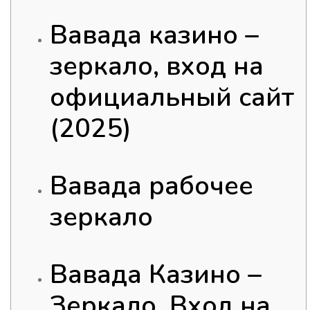
Вавада казино –
зеркало, вход на
официальный сайт
(2025)
Вавада рабочее
зеркало
Вавада Казино –
Зеркало, Вход на