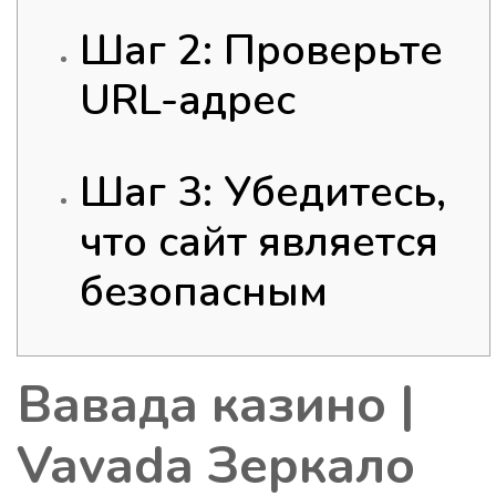
Шаг 2: Проверьте
URL-адрес
Шаг 3: Убедитесь,
что сайт является
безопасным
Вавада казино |
Vavada Зеркало