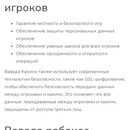
игроков
Гарантия честности и безопасности игр
Обеспечение защиты персональных данных
игроков
Обеспечение равных шансов для всех игроков
Обеспечение прозрачности и открытости
операций
Вавада Казино также использует современные
технологии безопасности, такие как SSL-шифрование,
чтобы обеспечить безопасность передачи данных
между игроками и казино. Это означает, что все
данные, передаваемые между игроками и казино,
защищены от доступа третьих лиц.