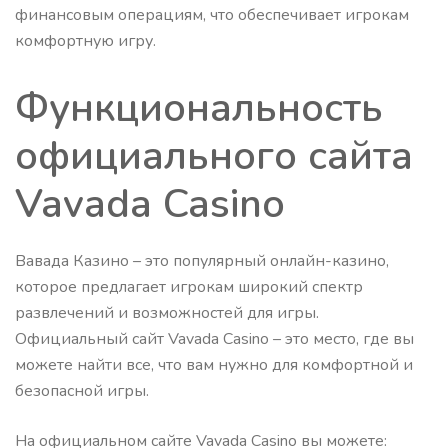
финансовым операциям, что обеспечивает игрокам
комфортную игру.
Функциональность
официального сайта
Vavada Casino
Вавада Казино – это популярный онлайн-казино,
которое предлагает игрокам широкий спектр
развлечений и возможностей для игры.
Официальный сайт Vavada Casino – это место, где вы
можете найти все, что вам нужно для комфортной и
безопасной игры.
На официальном сайте Vavada Casino вы можете: