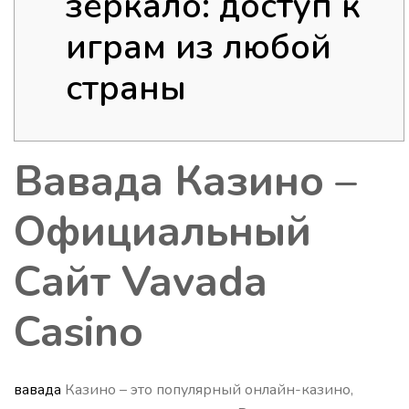
зеркало: доступ к
играм из любой
страны
Вавада Казино –
Официальный
Сайт Vavada
Casino
вавада
Казино – это популярный онлайн-казино,