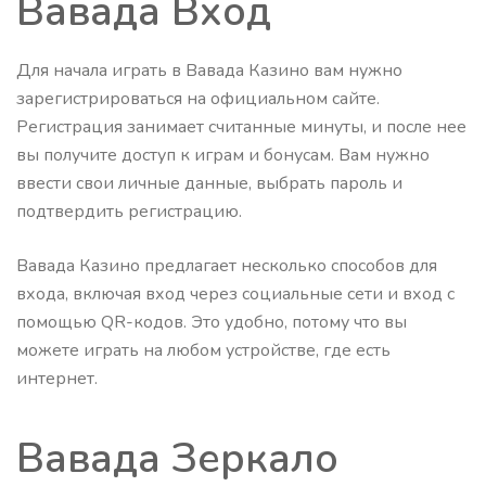
Вавада Вход
Для начала играть в Вавада Казино вам нужно
зарегистрироваться на официальном сайте.
Регистрация занимает считанные минуты, и после нее
вы получите доступ к играм и бонусам. Вам нужно
ввести свои личные данные, выбрать пароль и
подтвердить регистрацию.
Вавада Казино предлагает несколько способов для
входа, включая вход через социальные сети и вход с
помощью QR-кодов. Это удобно, потому что вы
можете играть на любом устройстве, где есть
интернет.
Вавада Зеркало