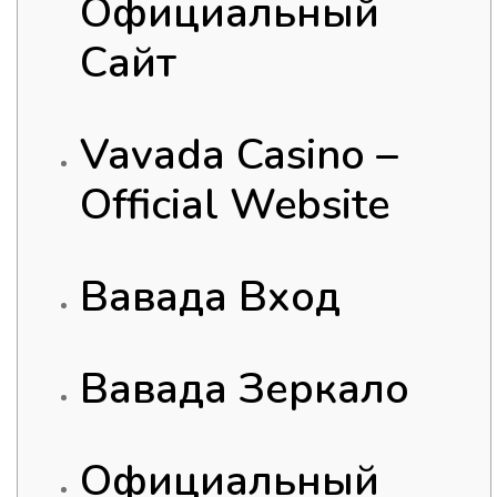
Официальный
Сайт
Vavada Casino –
Official Website
Вавада Вход
Вавада Зеркало
Официальный