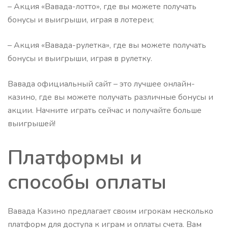
– Акция «Вавада-лотто», где вы можете получать
бонусы и выигрыши, играя в лотереи;
– Акция «Вавада-рулетка», где вы можете получать
бонусы и выигрыши, играя в рулетку.
Вавада официальный сайт – это лучшее онлайн-
казино, где вы можете получать различные бонусы и
акции. Начните играть сейчас и получайте больше
выигрышей!
Платформы и
способы оплаты
Вавада Казино предлагает своим игрокам несколько
платформ для доступа к играм и оплаты счета. Вам