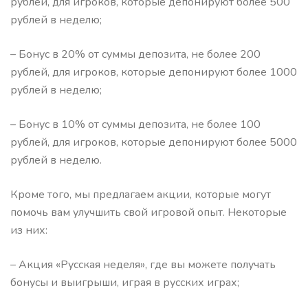
рублей, для игроков, которые депонируют более 500
рублей в неделю;
– Бонус в 20% от суммы депозита, не более 200
рублей, для игроков, которые депонируют более 1000
рублей в неделю;
– Бонус в 10% от суммы депозита, не более 100
рублей, для игроков, которые депонируют более 5000
рублей в неделю.
Кроме того, мы предлагаем акции, которые могут
помочь вам улучшить свой игровой опыт. Некоторые
из них:
– Акция «Русская неделя», где вы можете получать
бонусы и выигрыши, играя в русских играх;