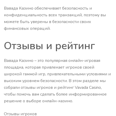
Вавада Казино обеспечивает безопасность и
конфиденциальность всех транзакций, поэтому вы
можете быть уверены в безопасности своих
финансовых операций.
Отзывы и рейтинг
Вавада Казино – это популярная онлайн-игровая
площадка, которая привлекает игроков своей
широкой гаммой игр, привлекательными условиями и
высоким уровнем безопасности. В этом разделе мы
собрали отзывы игроков и рейтинг Vavada Casino,
чтобы помочь вам сделать более информированное
решение о выборе онлайн-казино.
Отзывы игроков