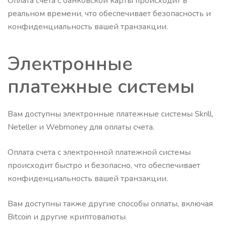
Оплата счета с банковской карты происходит в
реальном времени, что обеспечивает безопасность и
конфиденциальность вашей транзакции.
Электронные
платежные системы
Вам доступны электронные платежные системы Skrill,
Neteller и Webmoney для оплаты счета.
Оплата счета с электронной платежной системы
происходит быстро и безопасно, что обеспечивает
конфиденциальность вашей транзакции.
Вам доступны также другие способы оплаты, включая
Bitcoin и другие криптовалюты.