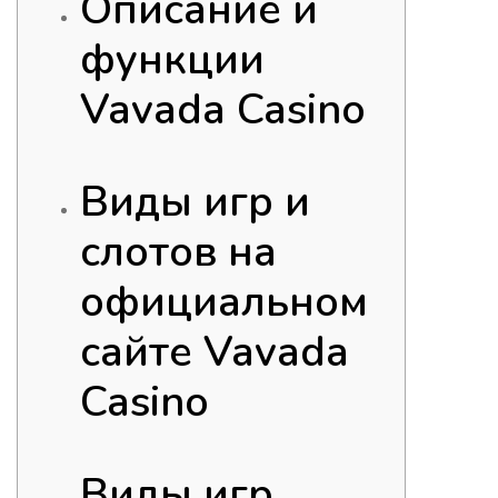
Описание и
функции
Vavada Casino
Виды игр и
слотов на
официальном
сайте Vavada
Casino
Виды игр