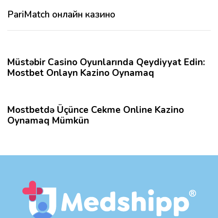
l
ó
PariMatch онлайн казино
o
x
A
i
9 meses hace
Sin categoría
n
m
t
o
Müstəbir Casino Oyunlarında Qeydiyyat Edin:
e
A
Mostbet Onlayn Kazino Oynamaq
r
r
i
10 meses hace
Sin categoría
t
o
í
r
Mostbetdə Üçünce Cekme Online Kazino
c
Oynamaq Mümkün
u
l
o