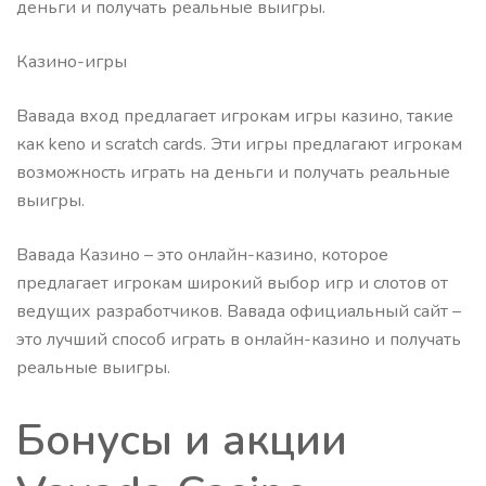
деньги и получать реальные выигры.
Казино-игры
Вавада вход предлагает игрокам игры казино, такие
как keno и scratch cards. Эти игры предлагают игрокам
возможность играть на деньги и получать реальные
выигры.
Вавада Казино – это онлайн-казино, которое
предлагает игрокам широкий выбор игр и слотов от
ведущих разработчиков. Вавада официальный сайт –
это лучший способ играть в онлайн-казино и получать
реальные выигры.
Бонусы и акции