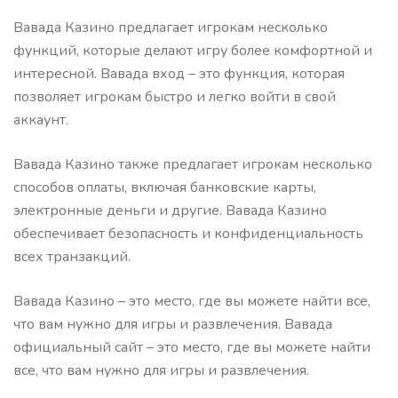
Вавада Казино предлагает игрокам несколько
функций, которые делают игру более комфортной и
интересной. Вавада вход – это функция, которая
позволяет игрокам быстро и легко войти в свой
аккаунт.
Вавада Казино также предлагает игрокам несколько
способов оплаты, включая банковские карты,
электронные деньги и другие. Вавада Казино
обеспечивает безопасность и конфиденциальность
всех транзакций.
Вавада Казино – это место, где вы можете найти все,
что вам нужно для игры и развлечения. Вавада
официальный сайт – это место, где вы можете найти
все, что вам нужно для игры и развлечения.