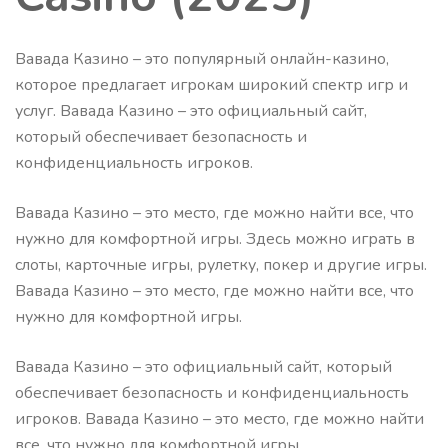
Вавада Казино – это популярный онлайн-казино,
которое предлагает игрокам широкий спектр игр и
услуг. Вавада Казино – это официальный сайт,
который обеспечивает безопасность и
конфиденциальность игроков.
Вавада Казино – это место, где можно найти все, что
нужно для комфортной игры. Здесь можно играть в
слоты, карточные игры, рулетку, покер и другие игры.
Вавада Казино – это место, где можно найти все, что
нужно для комфортной игры.
Вавада Казино – это официальный сайт, который
обеспечивает безопасность и конфиденциальность
игроков. Вавада Казино – это место, где можно найти
все, что нужно для комфортной игры.