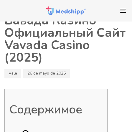
Saltar
Saltar
Autor
Publicado
los
a
en:
To
Вавада Казино –
enlaces
navegación
nav
principal
Официальный Сайт
Saltar
Vavada Casino
al
contenido
(2025)
Vale
26 de mayo de 2025
Содержимое