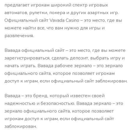
предлагает игрокам широкий спектр игровых
автоматов, рулетки, покера и других азартных игр.
Официальный сайт Vavada Casino – это место, где вы
можете найти все, что вам нужно для игры и
развлечения.
Вавада официальный сайт – это место, где вы можете
зарегистрироваться, сделать депозит, выбрать игру и
начать играть. Вавада рабочее зеркало – это зеркало
официального сайта, которое позволяет игрокам
доступ к играм, если официальный сайт заблокирован.
Вавада – это бренд, который известен своей
надежностью и безопасностью. Вавада зеркало – это
зеркало официального сайта, которое позволяет
игрокам доступ к играм, если официальный сайт
заблокирован.