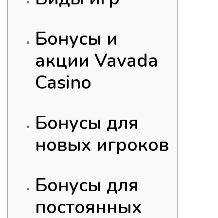
Бонусы и
акции Vavada
Casino
Бонусы для
новых игроков
Бонусы для
постоянных