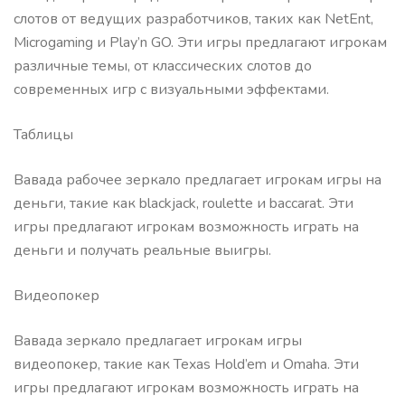
слотов от ведущих разработчиков, таких как NetEnt,
Microgaming и Play’n GO. Эти игры предлагают игрокам
различные темы, от классических слотов до
современных игр с визуальными эффектами.
Таблицы
Вавада рабочее зеркало предлагает игрокам игры на
деньги, такие как blackjack, roulette и baccarat. Эти
игры предлагают игрокам возможность играть на
деньги и получать реальные выигры.
Видеопокер
Вавада зеркало предлагает игрокам игры
видеопокер, такие как Texas Hold’em и Omaha. Эти
игры предлагают игрокам возможность играть на