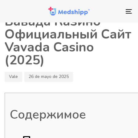
Saltar
Saltar
Autor
Publicado
los
a
en:
To
Вавада Казино –
enlaces
navegación
nav
principal
Официальный Сайт
Saltar
Vavada Casino
al
contenido
(2025)
Vale
26 de mayo de 2025
Содержимое