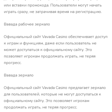
или вставки промокода. Пользователи могут начать
играть сразу, не затрачивая время на регистрацию.
Вавада рабочее зеркало
Официальный сайт Vavada Casino обеспечивает доступ
к играм и функциям, даже если пользователь не
может доступаться к официальному сайту. Это
позволяет игрокам продолжать играть, не теряя
прогресс.
Вавада зеркало
Официальный сайт Vavada Casino предлагает зеркало
для пользователей, которые не могут доступаться к
официальному сайту. Это позволяет игрокам
продолжать играть, не теряя прогресс.