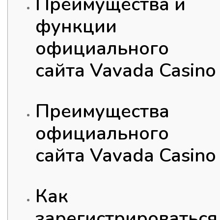
Преимущества и
функции
официального
сайта Vavada Casino
Преимущества
официального
сайта Vavada Casino
Как
зарегистрироваться