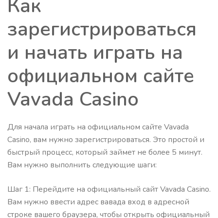
Как
зарегистрироваться
и начать играть на
официальном сайте
Vavada Casino
Для начала играть на официальном сайте Vavada
Casino, вам нужно зарегистрироваться. Это простой и
быстрый процесс, который займет не более 5 минут.
Вам нужно выполнить следующие шаги:
Шаг 1: Перейдите на официальный сайт Vavada Casino.
Вам нужно ввести адрес вавада вход в адресной
строке вашего браузера, чтобы открыть официальный