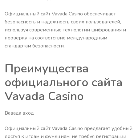
Официальный сайт Vavada Casino обеспечивает
безопасность и надежность своих пользователей,
используя современные технологии шифрования и
проверку на соответствие международным
стандартам безопасности.
Преимущества
официального сайта
Vavada Casino
Вавада вход
Официальный сайт Vavada Casino предлагает удобный
доступ к играм и функциям, не требуя регистрации