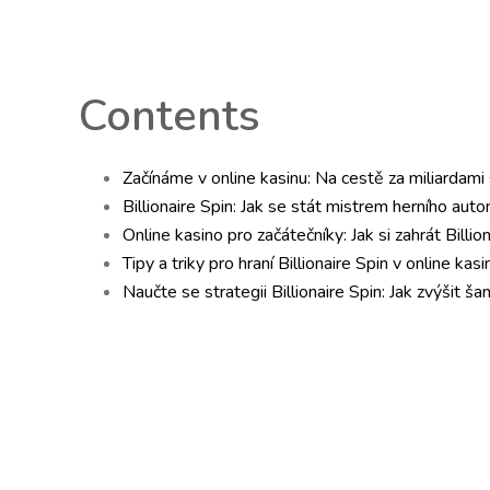
Contents
Začínáme v online kasinu: Na cestě za miliardami s
Billionaire Spin: Jak se stát mistrem herního aut
Online kasino pro začátečníky: Jak si zahrát Billion
Tipy a triky pro hraní Billionaire Spin v online kasi
Naučte se strategii Billionaire Spin: Jak zvýšit ša