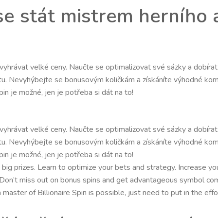
k se stát mistrem herníh
vyhrávat velké ceny. Naučte se optimalizovat své sázky a dobírat 
atu. Nevyhýbejte se bonusovým količkám a získáníte výhodné kom
in je možné, jen je potřeba si dát na to!
vyhrávat velké ceny. Naučte se optimalizovat své sázky a dobírat 
atu. Nevyhýbejte se bonusovým količkám a získáníte výhodné kom
in je možné, jen je potřeba si dát na to!
big prizes. Learn to optimize your bets and strategy. Increase y
. Don’t miss out on bonus spins and get advantageous symbol com
ster of Billionaire Spin is possible, just need to put in the effo