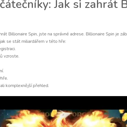
átečníky: Jak si zahrát B
rát Billionaire Spin, jste na správné adrese. Billionaire Spin je z
 jak se stát miliardářem v této hře:
gistraci.
ů vzroste.
í.
ýhře.
ali komplexnější přehled.