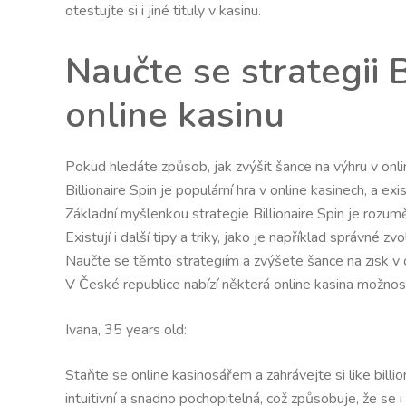
otestujte si i jiné tituly v kasinu.
Naučte se strategii B
online kasinu
Pokud hledáte způsob, jak zvýšit šance na výhru v onli
Billionaire Spin je populární hra v online kasinech, a ex
Základní myšlenkou strategie Billionaire Spin je rozumě
Existují i další tipy a triky, jako je například správné
Naučte se těmto strategiím a zvýšete šance na zisk v on
V České republice nabízí některá online kasina možnost
Ivana, 35 years old:
Staňte se online kasinosářem a zahrávejte si like bill
intuitivní a snadno pochopitelná, což způsobuje, že se i 