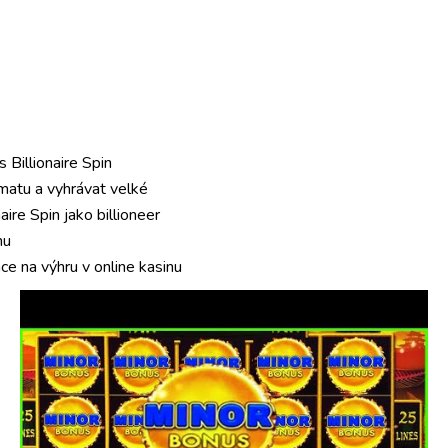
 Billionaire Spin
omatu a vyhrávat velké
aire Spin jako billioneer
nu
nce na výhru v online kasinu