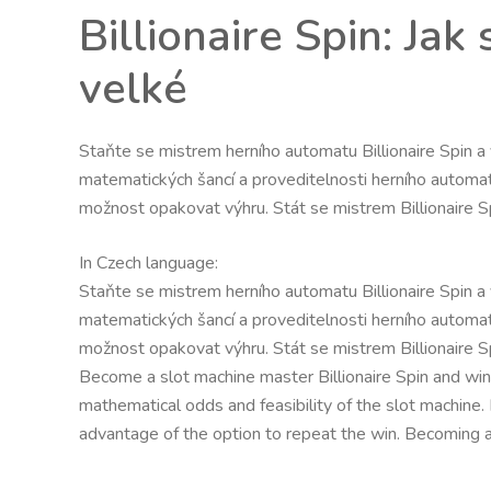
Billionaire Spin: Ja
velké
Staňte se mistrem herního automatu Billionaire Spin a 
matematických šancí a proveditelnosti herního autom
možnost opakovat výhru. Stát se mistrem Billionaire Sp
In Czech language:
Staňte se mistrem herního automatu Billionaire Spin a 
matematických šancí a proveditelnosti herního autom
možnost opakovat výhru. Stát se mistrem Billionaire Sp
Become a slot machine master Billionaire Spin and win 
mathematical odds and feasibility of the slot machine
advantage of the option to repeat the win. Becoming a ma