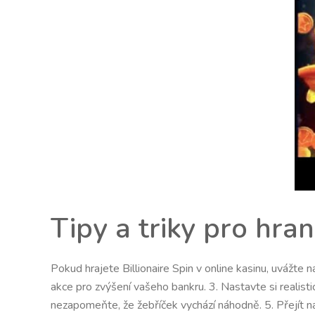
Tipy a triky pro hran
Pokud hrajete Billionaire Spin v online kasinu, uvážte
akce pro zvýšení vašeho bankru. 3. Nastavte si realisti
nezapomeňte, že žebříček vychází náhodně. 5. Přejít na 