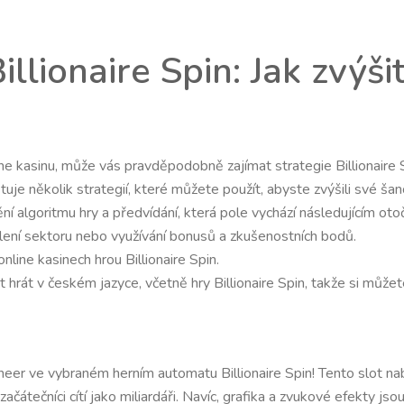
illionaire Spin: Jak zvýš
ne kasinu, může vás pravděpodobně zajímat strategie Billionaire 
istuje několik strategií, které můžete použít, abyste zvýšili své šan
ní algoritmu hry a předvídání, která pole vychází následujícím otoč
 zvolení sektoru nebo využívání bonusů a zkušenostních bodů.
line kasinech hrou Billionaire Spin.
 hrát v českém jazyce, včetně hry Billionaire Spin, takže si může
ioneer ve vybraném herním automatu Billionaire Spin! Tento slot n
začátečníci cítí jako miliardáři. Navíc, grafika a zvukové efekty js