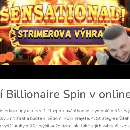
í Billionaire Spin v onlin
 následující tipy a tricks: 1. Rozpoznávání hodnot symbolů může zv
cký limit ztrát a budte si vědomi, kolik hrajete. 4. Strategie urči
vyšší uroky může zvýšit vaše riziko, ale také jejich výhru. 6. Nejs