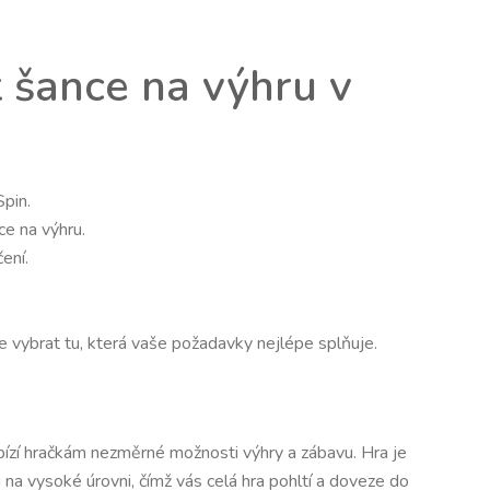
it šance na výhru v
Spin.
ce na výhru.
ení.
te vybrat tu, která vaše požadavky nejlépe splňuje.
abízí hračkám nezměrné možnosti výhry a zábavu. Hra je
ou na vysoké úrovni, čímž vás celá hra pohltí a doveze do