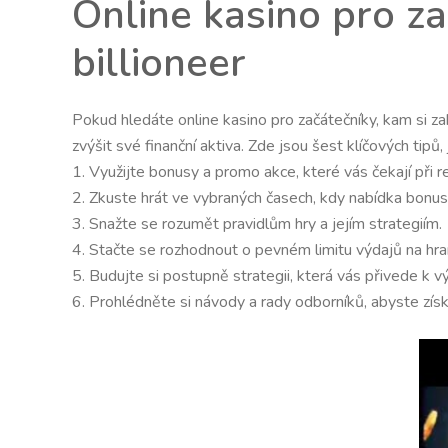
Online kasino pro zač
billioneer
Pokud hledáte online kasino pro začátečníky, kam si zah
zvýšit své finanční aktiva. Zde jsou šest klíčových tipů,
1. Využijte bonusy a promo akce, které vás čekají při re
2. Zkuste hrát ve vybraných časech, kdy nabídka bonus
3. Snažte se rozumět pravidlům hry a jejím strategiím.
4. Stačte se rozhodnout o pevném limitu výdajů na hran
5. Budujte si postupně strategii, která vás přivede k v
6. Prohlédněte si návody a rady odborníků, abyste získ