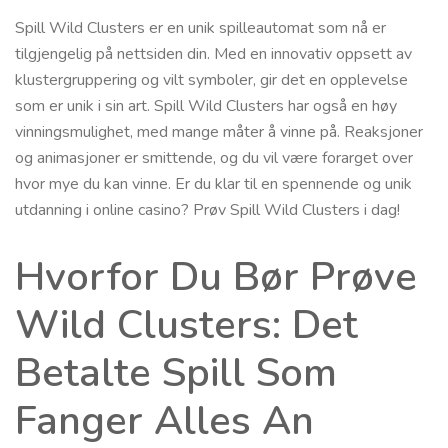
Spill Wild Clusters er en unik spilleautomat som nå er
tilgjengelig på nettsiden din. Med en innovativ oppsett av
klustergruppering og vilt symboler, gir det en opplevelse
som er unik i sin art. Spill Wild Clusters har også en høy
vinningsmulighet, med mange måter å vinne på. Reaksjoner
og animasjoner er smittende, og du vil være forarget over
hvor mye du kan vinne. Er du klar til en spennende og unik
utdanning i online casino? Prøv Spill Wild Clusters i dag!
Hvorfor Du Bør Prøve
Wild Clusters: Det
Betalte Spill Som
Fanger Alles An