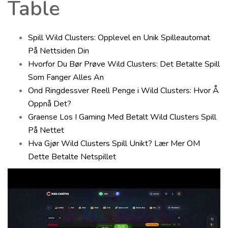
Table
Spill Wild Clusters: Opplevel en Unik Spilleautomat
På Nettsiden Din
Hvorfor Du Bør Prøve Wild Clusters: Det Betalte Spill
Som Fanger Alles An
Ond Ringdessver Reell Penge i Wild Clusters: Hvor Å
Oppnå Det?
Graense Los I Gaming Med Betalt Wild Clusters Spill
På Nettet
Hva Gjør Wild Clusters Spill Unikt? Lær Mer OM
Dette Betalte Netspillet