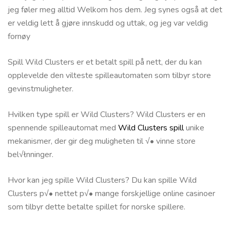
jeg føler meg alltid Welkom hos dem. Jeg synes også at det
er veldig lett å gjøre innskudd og uttak, og jeg var veldig
fornøy
Spill Wild Clusters er et betalt spill på nett, der du kan
opplevelde den vilteste spilleautomaten som tilbyr store
gevinstmuligheter.
Hvilken type spill er Wild Clusters? Wild Clusters er en
spennende spilleautomat med
Wild Clusters spill
unike
mekanismer, der gir deg muligheten til √• vinne store
bel√łnninger.
Hvor kan jeg spille Wild Clusters? Du kan spille Wild
Clusters p√• nettet p√• mange forskjellige online casinoer
som tilbyr dette betalte spillet for norske spillere.