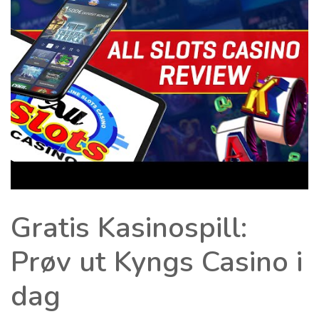
Gratis Kasinospill:
Prøv ut Kyngs Casino i
dag