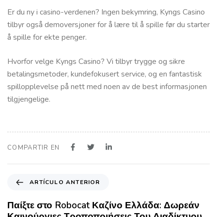
Er du ny i casino-verdenen? Ingen bekymring, Kyngs Casino
tilbyr også demoversjoner for å lære til å spille før du starter
å spille for ekte penger.
Hvorfor velge Kyngs Casino? Vi tilbyr trygge og sikre
betalingsmetoder, kundefokusert service, og en fantastisk
spillopplevelse på nett med noen av de best informasjonen
tilgjengelige.
COMPARTIR EN
A
ARTÍCULO ANTERIOR
r
t
Παίξτε στο Robocat Καζίνο Ελλάδα: Δωρεάν
í
Καινούργιες Τροποποιήσεις Του Διαδίκτυου