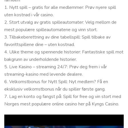
1. Nytt spill – gratis for alle medlemmer: Prøv nyere spill
uten kostnad i vår casino.
2. Stort utvalg av gratis spilleautomater: Velg mellom de
mest populære spilleautomatene og vinn stort.
3. Tilbakeberettning av dine tabellspill: Spill tilbake av
favorittspillene dine – uten kostnad.
4. Ulike theme og spennende historier: Fantastiske spill mot
bakgrunn av underholdende historier.
5. Live Kasino – streaming 24/7: Prøv deg frem i vår
streaming-kasino med levende dealere.
6. Velkomstbonus for Nytt Spill: Nyt medlem? Få en
eksklusiv velkomstbonus når du spiller første gang.
7. Lag en konto og fangst på: Spill for free og vin stort med
Norges mest populære online casino her på Kyngs Casino.