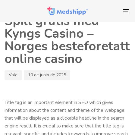
Saltar
Saltar
Autor
Publicado
los
a
en:
To
Spill gratis med
enlaces
navegación
nav
principal
Kyngs Casino –
Saltar
Norges besteforetatt
al
contenido
online casino
Vale
10 de junio de 2025
Title tag is an important element in SEO which gives
information about the content and theme of the webpage,
that will be displayed as a clickable headline in the search
engine result. It is crucial to make sure that the title tag is
relevant, specific, and includes keywords to improve search