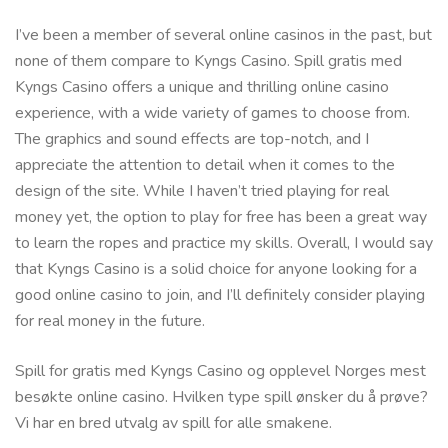
I’ve been a member of several online casinos in the past, but
none of them compare to Kyngs Casino. Spill gratis med
Kyngs Casino offers a unique and thrilling online casino
experience, with a wide variety of games to choose from.
The graphics and sound effects are top-notch, and I
appreciate the attention to detail when it comes to the
design of the site. While I haven’t tried playing for real
money yet, the option to play for free has been a great way
to learn the ropes and practice my skills. Overall, I would say
that Kyngs Casino is a solid choice for anyone looking for a
good online casino to join, and I’ll definitely consider playing
for real money in the future.
Spill for gratis med Kyngs Casino og opplevel Norges mest
besøkte online casino. Hvilken type spill ønsker du å prøve?
Vi har en bred utvalg av spill for alle smakene.