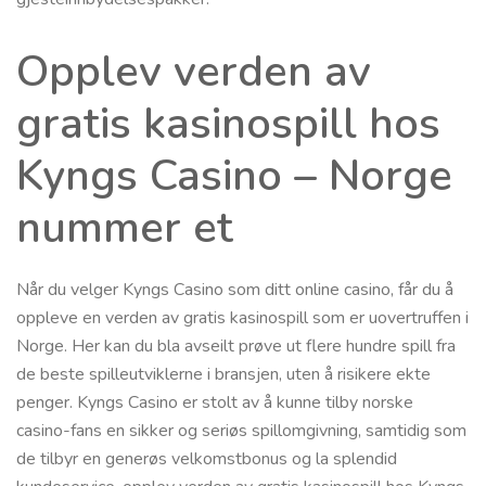
Opplev verden av
gratis kasinospill hos
Kyngs Casino – Norge
nummer et
Når du velger Kyngs Casino som ditt online casino, får du å
oppleve en verden av gratis kasinospill som er uovertruffen i
Norge. Her kan du bla avseilt prøve ut flere hundre spill fra
de beste spilleutviklerne i bransjen, uten å risikere ekte
penger. Kyngs Casino er stolt av å kunne tilby norske
casino-fans en sikker og seriøs spillomgivning, samtidig som
de tilbyr en generøs velkomstbonus og la splendid