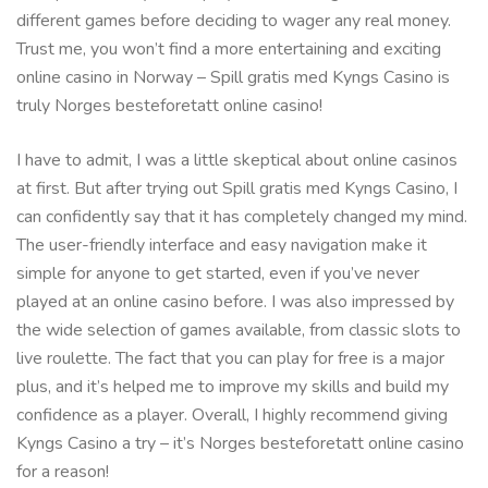
different games before deciding to wager any real money.
Trust me, you won’t find a more entertaining and exciting
online casino in Norway – Spill gratis med Kyngs Casino is
truly Norges besteforetatt online casino!
I have to admit, I was a little skeptical about online casinos
at first. But after trying out Spill gratis med Kyngs Casino, I
can confidently say that it has completely changed my mind.
The user-friendly interface and easy navigation make it
simple for anyone to get started, even if you’ve never
played at an online casino before. I was also impressed by
the wide selection of games available, from classic slots to
live roulette. The fact that you can play for free is a major
plus, and it’s helped me to improve my skills and build my
confidence as a player. Overall, I highly recommend giving
Kyngs Casino a try – it’s Norges besteforetatt online casino
for a reason!