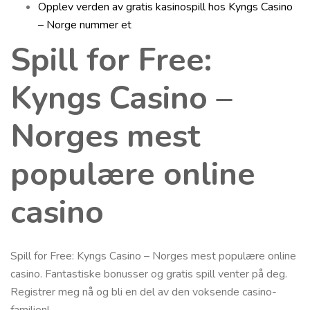
Opplev verden av gratis kasinospill hos Kyngs Casino
– Norge nummer et
Spill for Free:
Kyngs Casino –
Norges mest
populære online
casino
Spill for Free: Kyngs Casino – Norges mest populære online
casino. Fantastiske bonusser og gratis spill venter på deg.
Registrer meg nå og bli en del av den voksende casino-
familien!