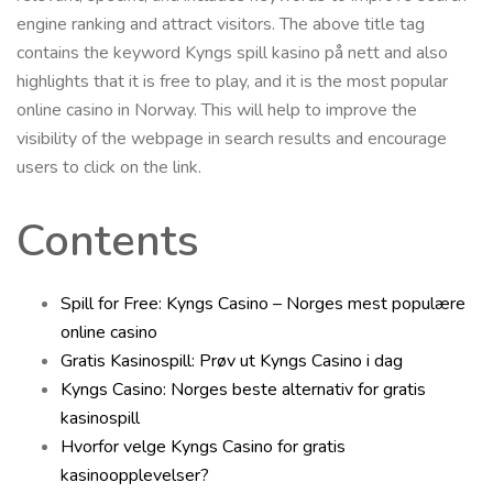
engine ranking and attract visitors. The above title tag
contains the keyword Kyngs spill kasino på nett and also
highlights that it is free to play, and it is the most popular
online casino in Norway. This will help to improve the
visibility of the webpage in search results and encourage
users to click on the link.
Contents
Spill for Free: Kyngs Casino – Norges mest populære
online casino
Gratis Kasinospill: Prøv ut Kyngs Casino i dag
Kyngs Casino: Norges beste alternativ for gratis
kasinospill
Hvorfor velge Kyngs Casino for gratis
kasinoopplevelser?