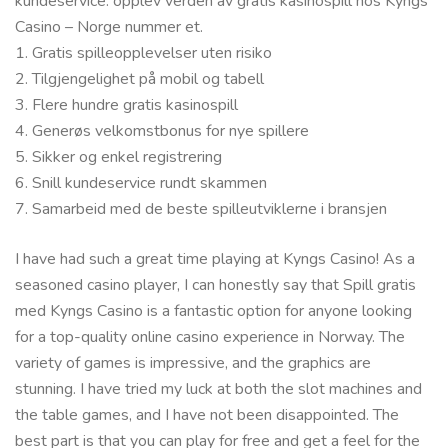
kundeservice. opplev verden av gratis kasinospill hos Kyngs
Casino – Norge nummer et.
1. Gratis spilleopplevelser uten risiko
2. Tilgjengelighet på mobil og tabell
3. Flere hundre gratis kasinospill
4. Generøs velkomstbonus for nye spillere
5. Sikker og enkel registrering
6. Snill kundeservice rundt skammen
7. Samarbeid med de beste spilleutviklerne i bransjen
I have had such a great time playing at Kyngs Casino! As a
seasoned casino player, I can honestly say that Spill gratis
med Kyngs Casino is a fantastic option for anyone looking
for a top-quality online casino experience in Norway. The
variety of games is impressive, and the graphics are
stunning. I have tried my luck at both the slot machines and
the table games, and I have not been disappointed. The
best part is that you can play for free and get a feel for the