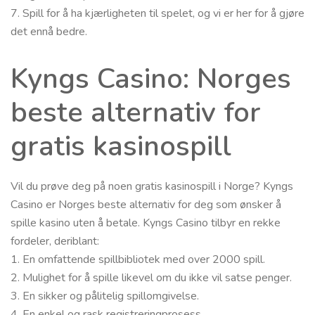
7. Spill for å ha kjærligheten til spelet, og vi er her for å gjøre
det ennå bedre.
Kyngs Casino: Norges
beste alternativ for
gratis kasinospill
Vil du prøve deg på noen gratis kasinospill i Norge? Kyngs
Casino er Norges beste alternativ for deg som ønsker å
spille kasino uten å betale. Kyngs Casino tilbyr en rekke
fordeler, deriblant:
1. En omfattende spillbibliotek med over 2000 spill.
2. Mulighet for å spille likevel om du ikke vil satse penger.
3. En sikker og pålitelig spillomgivelse.
4. En enkel og rask registreringprosess.