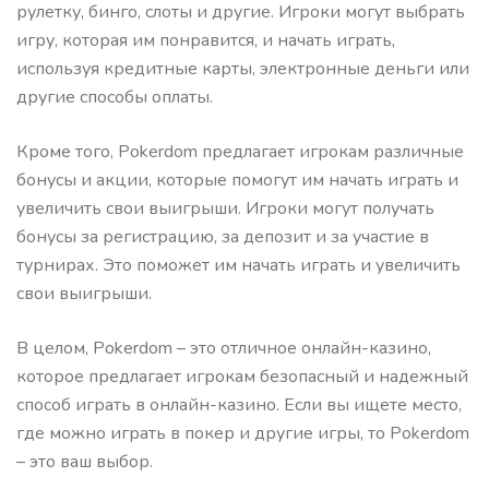
рулетку, бинго, слоты и другие. Игроки могут выбрать
игру, которая им понравится, и начать играть,
используя кредитные карты, электронные деньги или
другие способы оплаты.
Кроме того, Pokerdom предлагает игрокам различные
бонусы и акции, которые помогут им начать играть и
увеличить свои выигрыши. Игроки могут получать
бонусы за регистрацию, за депозит и за участие в
турнирах. Это поможет им начать играть и увеличить
свои выигрыши.
В целом, Pokerdom – это отличное онлайн-казино,
которое предлагает игрокам безопасный и надежный
способ играть в онлайн-казино. Если вы ищете место,
где можно играть в покер и другие игры, то Pokerdom
– это ваш выбор.