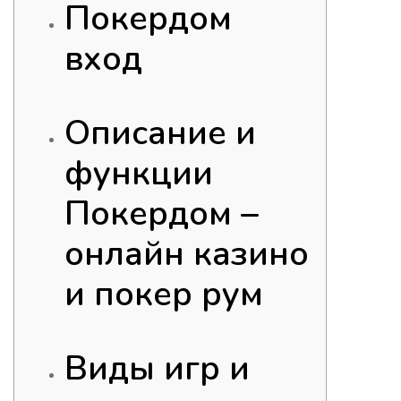
Покердом
вход
Описание и
функции
Покердом –
онлайн казино
и покер рум
Виды игр и