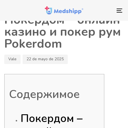
Saltar
Saltar
Autor
Publicado
los
a
en:
To
Покердом – онлайн
enlaces
navegación
nav
principal
казино и покер рум
Saltar
Pokerdom
al
contenido
Vale
22 de mayo de 2025
Содержимое
Покердом –