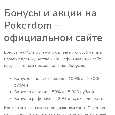
Бонусы и акции на
Pokerdom –
официальном сайте
Бонусы на Pokerdom – это отличный способ начать
играть с преимуществом. Наш официальный сайт
предлагает вам несколько типов бонусов:
Бонус для новых игроков – 100% до 10 000
рублей;
Бонус за депозит – 50% до 5 000 рублей;
Бонус за рефералов – 20% от суммы депозита;
Кроме того, на нашем официальном сайте Pokerdom
регулярно проводятся акции и промокоды, которые