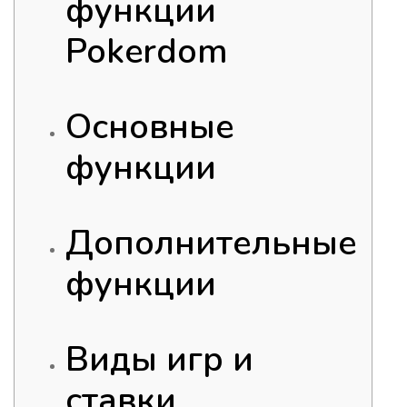
функции
Pokerdom
Основные
функции
Дополнительные
функции
Виды игр и
ставки