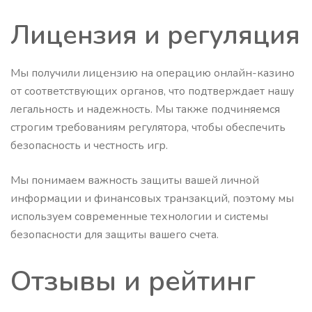
Лицензия и регуляция
Мы получили лицензию на операцию онлайн-казино
от соответствующих органов, что подтверждает нашу
легальность и надежность. Мы также подчиняемся
строгим требованиям регулятора, чтобы обеспечить
безопасность и честность игр.
Мы понимаем важность защиты вашей личной
информации и финансовых транзакций, поэтому мы
используем современные технологии и системы
безопасности для защиты вашего счета.
Отзывы и рейтинг