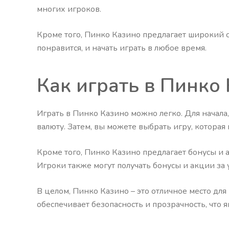
многих игроков.
Кроме того, Пинко Казино предлагает широкий сп
понравится, и начать играть в любое время.
Как играть в Пинко
Играть в Пинко Казино можно легко. Для начала,
валюту. Затем, вы можете выбрать игру, которая 
Кроме того, Пинко Казино предлагает бонусы и 
Игроки также могут получать бонусы и акции за 
В целом, Пинко Казино – это отличное место для
обеспечивает безопасность и прозрачность, что