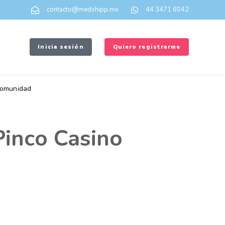
contacto@medshipp.mx
44 3471 6042
Inicia sesión
Quiero registrarme
omunidad
inco Casino