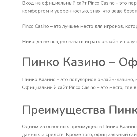
Вход на официальный сайт Pinco Casino – это пе
комфортом и уверенностью, зная, что ваша безо
Pinco Casino – это лучшее место для игроков, к
Никогда не поздно начать играть онлайн и получа
Пинко Казино – О
Пинко Казино – это популярное онлайн-казино, 
Официальный сайт Pinco Casino – это место, где
Преимущества Пинк
Одним из основных преимуществ Пинко Казино яв
данных и средств. Кроме того, официальный сайт