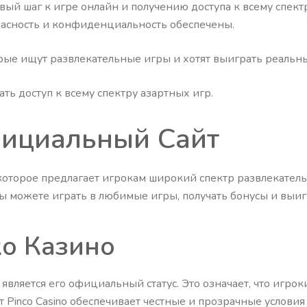
рвый шаг к игре онлайн и получению доступа к всему спект
пасность и конфиденциальность обеспечены.
оторые ищут развлекательные игры и хотят выиграть реальн
ть доступ к всему спектру азартных игр.
фициальный Сайт
которое предлагает игрокам широкий спектр развлекатель
 вы можете играть в любимые игры, получать бонусы и выи
о Казино
ляется его официальный статус. Это означает, что игрок
 Pinco Casino обеспечивает честные и прозрачные условия