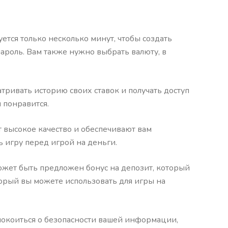
уется только несколько минут, чтобы создать
пароль. Вам также нужно выбрать валюту, в
атривать историю своих ставок и получать доступ
 понравится.
т высокое качество и обеспечивают вам
ь игру перед игрой на деньги.
может быть предложен бонус на депозит, который
торый вы можете использовать для игры на
покоиться о безопасности вашей информации,