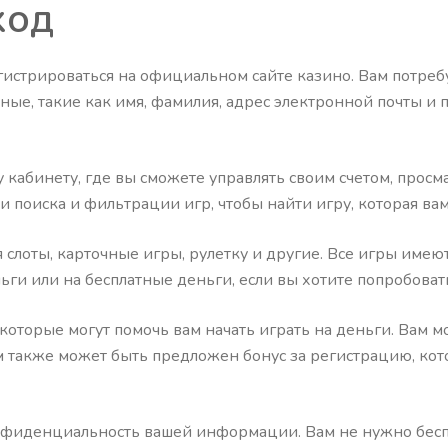
ход
регистрироваться на официальном сайте казино. Вам потреб
ные, такие как имя, фамилия, адрес электронной почты и 
 кабинету, где вы сможете управлять своим счетом, просм
 поиска и фильтрации игр, чтобы найти игру, которая вам
я слоты, карточные игры, рулетку и другие. Все игры имею
ги или на бесплатные деньги, если вы хотите попробоват
которые могут помочь вам начать играть на деньги. Вам 
м также может быть предложен бонус за регистрацию, ко
 конфиденциальность вашей информации. Вам не нужно бес