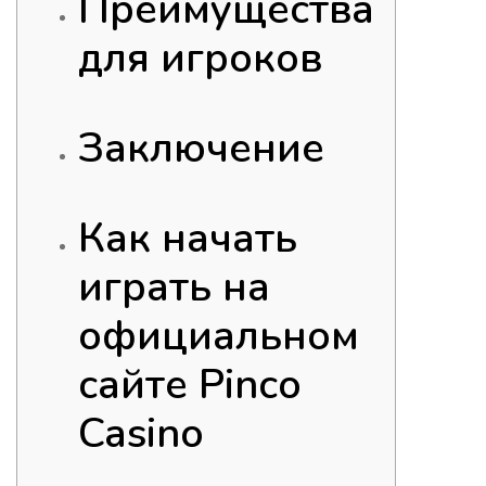
Преимущества
для игроков
Заключение
Как начать
играть на
официальном
сайте Pinco
Casino