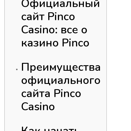
Официальный
сайт Pinco
Casino: все о
казино Pinco
Преимущества
официального
сайта Pinco
Casino
Как начать