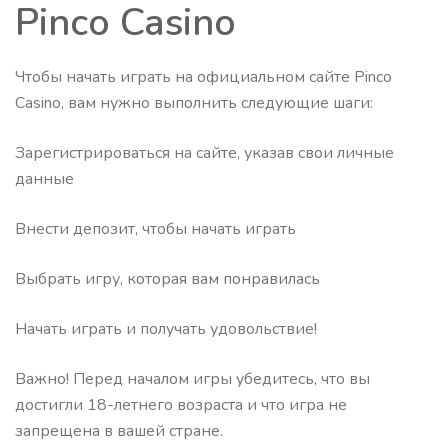
Pinco Casino
Чтобы начать играть на официальном сайте Pinco
Casino, вам нужно выполнить следующие шаги:
Зарегистрироваться на сайте, указав свои личные
данные
Внести депозит, чтобы начать играть
Выбрать игру, которая вам понравилась
Начать играть и получать удовольствие!
Важно! Перед началом игры убедитесь, что вы
достигли 18-летнего возраста и что игра не
запрещена в вашей стране.