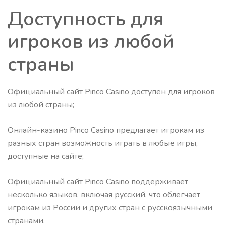
Доступность для
игроков из любой
страны
Официальный сайт Pinco Casino доступен для игроков
из любой страны;
Онлайн-казино Pinco Casino предлагает игрокам из
разных стран возможность играть в любые игры,
доступные на сайте;
Официальный сайт Pinco Casino поддерживает
несколько языков, включая русский, что облегчает
игрокам из России и других стран с русскоязычными
странами.