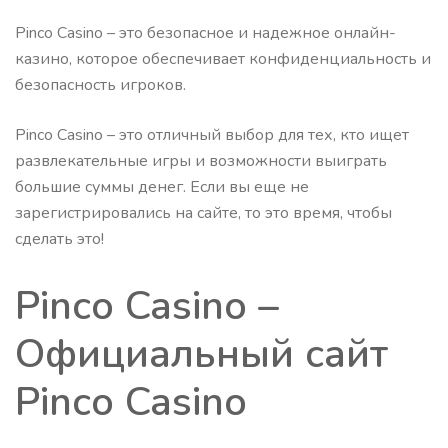
Pinco Casino – это безопасное и надежное онлайн-
казино, которое обеспечивает конфиденциальность и
безопасность игроков.
Pinco Casino – это отличный выбор для тех, кто ищет
развлекательные игры и возможности выиграть
большие суммы денег. Если вы еще не
зарегистрировались на сайте, то это время, чтобы
сделать это!
Pinco Casino –
Официальный сайт
Pinco Casino