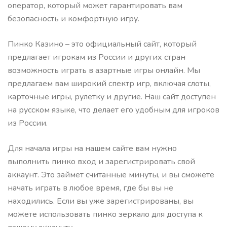
оператор, который может гарантировать вам
безопасность и комфортную игру.
Пинко Казино – это официальный сайт, который
предлагает игрокам из России и других стран
возможность играть в азартные игры онлайн. Мы
предлагаем вам широкий спектр игр, включая слоты,
карточные игры, рулетку и другие. Наш сайт доступен
на русском языке, что делает его удобным для игроков
из России.
Для начала игры на нашем сайте вам нужно
выполнить пинко вход и зарегистрировать свой
аккаунт. Это займет считанные минуты, и вы сможете
начать играть в любое время, где бы вы не
находились. Если вы уже зарегистрированы, вы
можете использовать пинко зеркало для доступа к