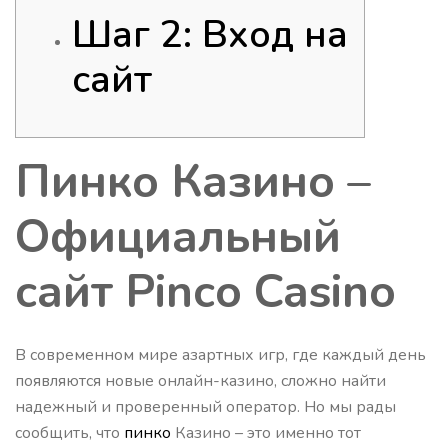
Шаг 2: Вход на
сайт
Пинко Казино –
Официальный
сайт Pinco Casino
В современном мире азартных игр, где каждый день
появляются новые онлайн-казино, сложно найти
надежный и проверенный оператор. Но мы рады
сообщить, что
пинко
Казино – это именно тот