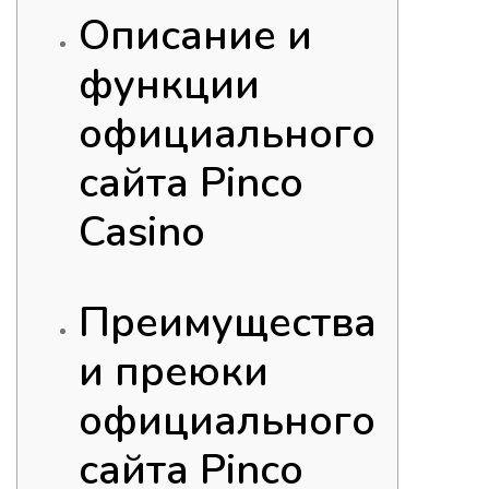
Описание и
функции
официального
сайта Pinco
Casino
Преимущества
и преюки
официального
сайта Pinco