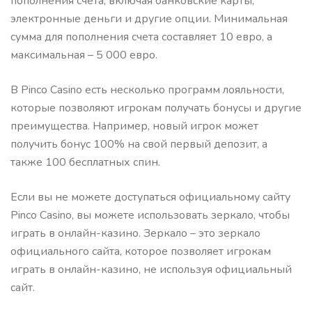
пополнения счета, включая банковские карты,
электронные деньги и другие опции. Минимальная
сумма для пополнения счета составляет 10 евро, а
максимальная – 5 000 евро.
В Pinco Casino есть несколько программ лояльности,
которые позволяют игрокам получать бонусы и другие
преимущества. Например, новый игрок может
получить бонус 100% на свой первый депозит, а
также 100 бесплатных спин.
Если вы не можете доступаться официальному сайту
Pinco Casino, вы можете использовать зеркало, чтобы
играть в онлайн-казино. Зеркало – это зеркало
официального сайта, которое позволяет игрокам
играть в онлайн-казино, не используя официальный
сайт.