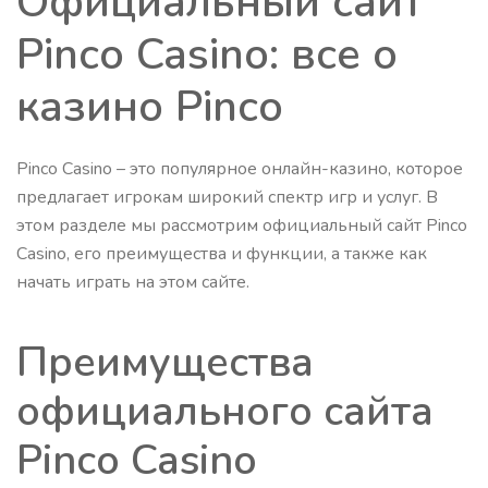
Официальный сайт
Pinco Casino: все о
казино Pinco
Pinco Casino – это популярное онлайн-казино, которое
предлагает игрокам широкий спектр игр и услуг. В
этом разделе мы рассмотрим официальный сайт Pinco
Casino, его преимущества и функции, а также как
начать играть на этом сайте.
Преимущества
официального сайта
Pinco Casino