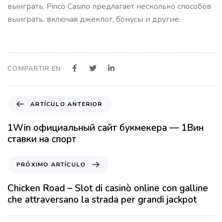
выиграть. Pinco Casino предлагает несколько способов
выиграть, включая джекпот, бонусы и другие.
COMPARTIR EN
A
ARTÍCULO ANTERIOR
r
t
1Win официальный сайт букмекера — 1Вин
í
ставки на спорт
c
u
P
PRÓXIMO ARTÍCULO
l
r
o
ó
Chicken Road – Slot di casinò online con galline
A
x
che attraversano la strada per grandi jackpot
n
i
t
m