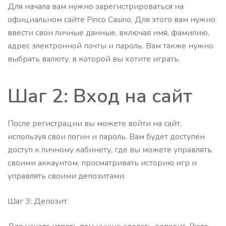
Для начала вам нужно зарегистрироваться на
официальном сайте Pinco Casino. Для этого вам нужно
ввести свои личные данные, включая имя, фамилию,
адрес электронной почты и пароль. Вам также нужно
выбрать валюту, в которой вы хотите играть.
Шаг 2: Вход на сайт
После регистрации вы можете войти на сайт,
используя свои логин и пароль. Вам будет доступен
доступ к личному кабинету, где вы можете управлять
своими аккаунтом, просматривать историю игр и
управлять своими депозитами.
Шаг 3: Депозит