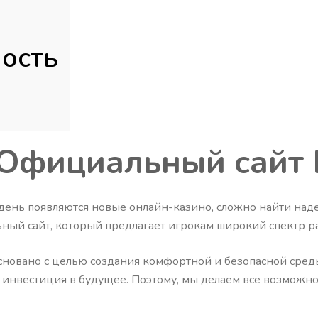
ость
Официальный сайт P
день появляются новые онлайн-казино, сложно найти над
льный сайт, который предлагает игрокам широкий спектр
 основано с целью создания комфортной и безопасной сред
и инвестиция в будущее. Поэтому, мы делаем все возможн