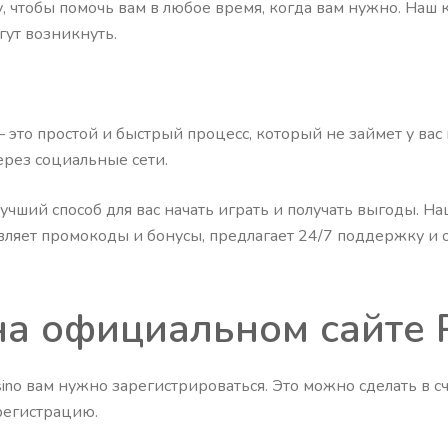
у, чтобы помочь вам в любое время, когда вам нужно. Наш
ут возникнуть.
– это простой и быстрый процесс, который не займет у вас
ерез социальные сети.
лучший способ для вас начать играть и получать выгоды. Н
вляет промокоды и бонусы, предлагает 24/7 поддержку и 
на официальном сайте P
ino вам нужно зарегистрироваться. Это можно сделать в 
регистрацию.