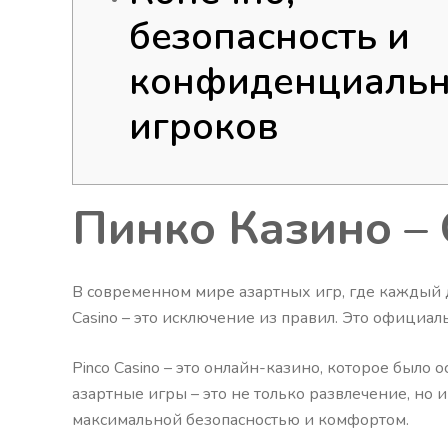
безопасность и
конфиденциальн
игроков
Пинко Казино – 
В современном мире азартных игр, где каждый 
Casino – это исключение из правил. Это официа
Pinco Casino – это онлайн-казино, которое было
азартные игры – это не только развлечение, но 
максимальной безопасностью и комфортом.