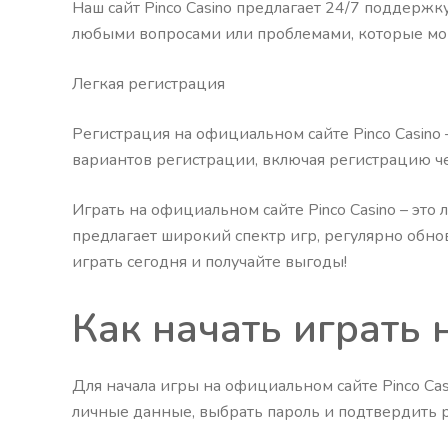
Наш сайт Pinco Casino предлагает 24/7 поддержк
любыми вопросами или проблемами, которые мог
Легкая регистрация
Регистрация на официальном сайте Pinco Casino 
вариантов регистрации, включая регистрацию ч
Играть на официальном сайте Pinco Casino – это 
предлагает широкий спектр игр, регулярно обно
играть сегодня и получайте выгоды!
Как начать играть 
Для начала игры на официальном сайте Pinco Cas
личные данные, выбрать пароль и подтвердить 