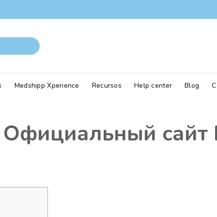
s
Medshipp Xperience
Recursos
Help center
Blog
C
 Официальный сайт P