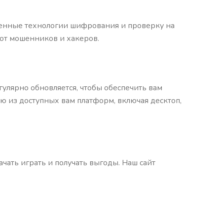
еменные технологии шифрования и проверку на
 от мошенников и хакеров.
егулярно обновляется, чтобы обеспечить вам
ую из доступных вам платформ, включая десктоп,
чать играть и получать выгоды. Наш сайт