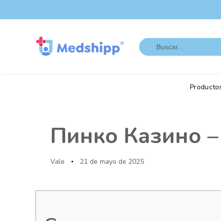
Saltar
Saltar
los
a
enlaces
navegación
Search
principal
for:
Saltar
al
contenido
Producto
Autor
Publicado
en:
Пинко Казино –
Vale
21 de mayo de 2025