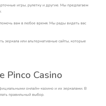
арточные игры, рулетку и другие. Мы предлагаем
.
 помочь вам в любое время. Мы рады видеть вас
ать зеркала или альтернативные сайты, которые
 Pinco Casino
официальными онлайн-казино и их зеркалами. В
елать правильный выбор.