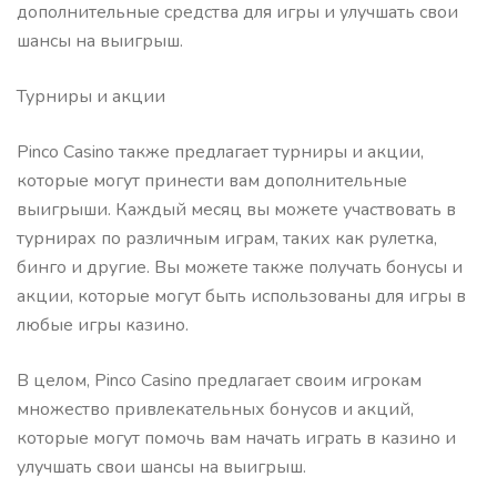
дополнительные средства для игры и улучшать свои
шансы на выигрыш.
Турниры и акции
Pinco Casino также предлагает турниры и акции,
которые могут принести вам дополнительные
выигрыши. Каждый месяц вы можете участвовать в
турнирах по различным играм, таких как рулетка,
бинго и другие. Вы можете также получать бонусы и
акции, которые могут быть использованы для игры в
любые игры казино.
В целом, Pinco Casino предлагает своим игрокам
множество привлекательных бонусов и акций,
которые могут помочь вам начать играть в казино и
улучшать свои шансы на выигрыш.