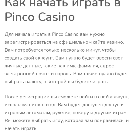
Как начать играть в
Pinco Casino
Для начала играть в Pinco Casino вам нужно
зарегистрироваться на официальном сайте казино.
Вам потребуется только несколько минут, чтобы
создать свой аккаунт. Вам нужно будет ввести свои
личные данные, такие как имя, фамилия, адрес
электронной почты и пароль. Вам также нужно будет
выбрать валюту, в которой вы будете играть.
После регистрации вы сможете войти в свой аккаунт,
используя пинко вход. Вам будет доступен доступ к
игровым автоматам, рулетке, покеру и другим играм.
Вы можете выбрать игру, которая вам понравилась, и
начать играть.