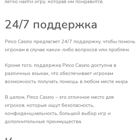
легко найти игру, которая им понравится.
24/7 поддержка
Pinco Casino предлагает 24/7 поддержку, чтобы помочь
игрокам в случае каких-либо вопросов или проблем.
Кроме того, поддержка Pinco Casino доступна в
различных языках, что обеспечивает игрокам
возможность получать помощь в любом месте мира.
В целом, Pinco Casino – это отличное место для
игроков, которые ищут безопасность,
конфиденциальность, большой выбор игр и
дополнительные преимущества.