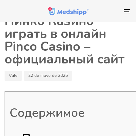
Saltar
Saltar
Autor
Publicado
los
a
en:
To
Пинко Казино –
enlaces
navegación
nav
principal
играть в онлайн
Saltar
Pinco Casino –
al
contenido
официальный сайт
Vale
22 de mayo de 2025
Содержимое