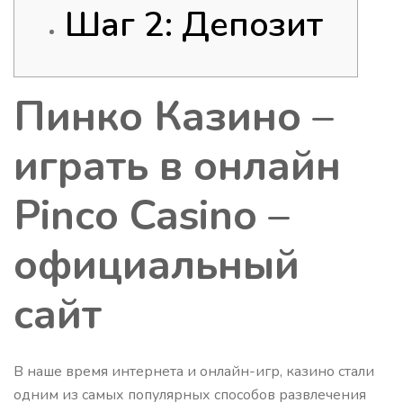
Шаг 2: Депозит
Пинко Казино –
играть в онлайн
Pinco Casino –
официальный
сайт
В наше время интернета и онлайн-игр, казино стали
одним из самых популярных способов развлечения