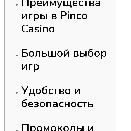
Преимущества
игры в Pinco
Casino
Большой выбор
игр
Удобство и
безопасность
Промокоды и