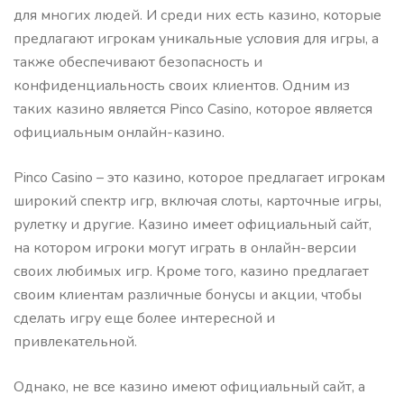
для многих людей. И среди них есть казино, которые
предлагают игрокам уникальные условия для игры, а
также обеспечивают безопасность и
конфиденциальность своих клиентов. Одним из
таких казино является Pinco Casino, которое является
официальным онлайн-казино.
Pinco Casino – это казино, которое предлагает игрокам
широкий спектр игр, включая слоты, карточные игры,
рулетку и другие. Казино имеет официальный сайт,
на котором игроки могут играть в онлайн-версии
своих любимых игр. Кроме того, казино предлагает
своим клиентам различные бонусы и акции, чтобы
сделать игру еще более интересной и
привлекательной.
Однако, не все казино имеют официальный сайт, а