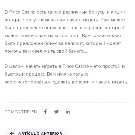
В Pinco Casino есть также различные бонусы и акции,
которые могут помочь вам начать играть. Вам может
быть предложен бонус для новых игроков, который
может помочь вам начать играть. Вам также может
быть предложен бонус за депозит, который может
помочь вам увеличить свой банкroll.
В целом, начать играть в Pinco Casino – это простой и
быстрый процесс. Вам нужно только
зарегистрироваться, сделать депозит и начать играть.
COMPARTIR EN
A
ARTÍCULO ANTERIOR