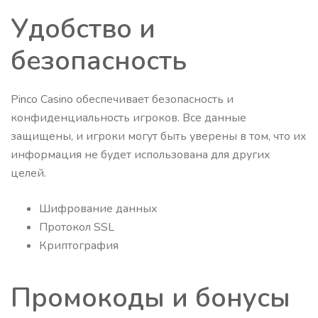
Удобство и
безопасность
Pinco Casino обеспечивает безопасность и
конфиденциальность игроков. Все данные
защищены, и игроки могут быть уверены в том, что их
информация не будет использована для других
целей.
Шифрование данных
Протокол SSL
Криптография
Промокоды и бонусы