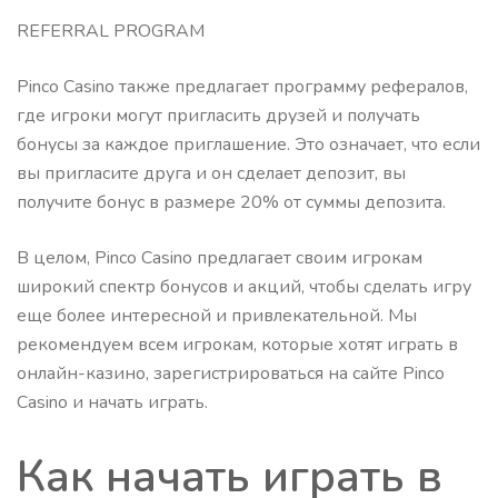
REFERRAL PROGRAM
Pinco Casino также предлагает программу рефералов,
где игроки могут пригласить друзей и получать
бонусы за каждое приглашение. Это означает, что если
вы пригласите друга и он сделает депозит, вы
получите бонус в размере 20% от суммы депозита.
В целом, Pinco Casino предлагает своим игрокам
широкий спектр бонусов и акций, чтобы сделать игру
еще более интересной и привлекательной. Мы
рекомендуем всем игрокам, которые хотят играть в
онлайн-казино, зарегистрироваться на сайте Pinco
Casino и начать играть.
Как начать играть в