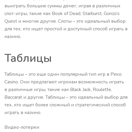
выиграть большие суммы денег, играя в различных
слот-игры, такие как Book of Dead, Starburst, Gonzo’s
Quest и многие другие. Слоты – это идеальный выбор
для тех, кто ищет простой и доступный способ играть в
казино.
Таблицы
Таблицы – это еще один популярный тип игр в Pinco
Casino. Они предлагают игрокам возможность играть
в различные игры, такие как Black Jack, Roulette,
Baccarat и другие. Таблицы – это идеальный выбор для
тех, кто ищет более сложный и стратегический способ
играть в казино.
Видео-лотереи