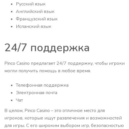
Русский язык
Английский язык
Французский язык
Испанский язык
24/7 поддержка
Pinco Casino предлагает 24/7 поддержку, чтобы игроки
могли получить помощь в любое время.
Телефонная поддержка
Электронная почта
Чат
В целом, Pinco Casino – это отличное место для
игроков, которые ищут развлечения и возможностей
для игры. С его широким выбором игр, безопасностью