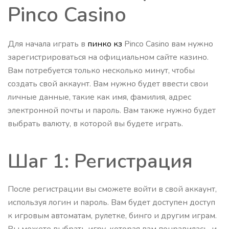
Pinco Casino
Для начала играть в
пинко кз
Pinco Casino вам нужно
зарегистрироваться на официальном сайте казино.
Вам потребуется только несколько минут, чтобы
создать свой аккаунт. Вам нужно будет ввести свои
личные данные, такие как имя, фамилия, адрес
электронной почты и пароль. Вам также нужно будет
выбрать валюту, в которой вы будете играть.
Шаг 1: Регистрация
После регистрации вы сможете войти в свой аккаунт,
используя логин и пароль. Вам будет доступен доступ
к игровым автоматам, рулетке, бинго и другим играм.
Вы можете выбрать игру, которая вам понравилась, и