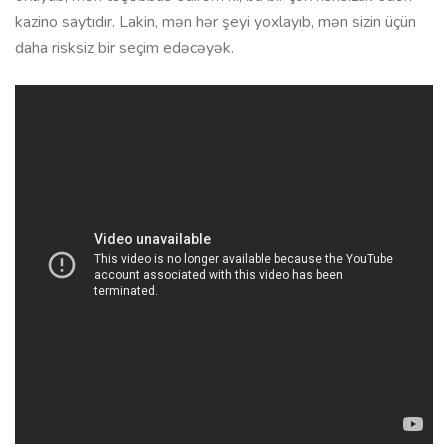
kazino saytıdır. Lakin, mən hər şeyi yoxlayıb, mən sizin üçün
daha risksiz bir seçim edəcəyək.