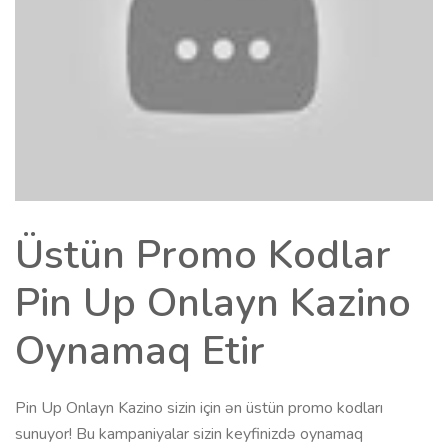
Üstün Promo Kodlar
Pin Up Onlayn Kazino
Oynamaq Etir
Pin Up Onlayn Kazino sizin için ən üstün promo kodları
sunuyor! Bu kampaniyalar sizin keyfinizdə oynamaq