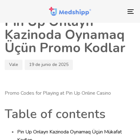
Saltar
Saltar
Autor
Publicado
los
a
en:
To
Pin Up Onlayn
enlaces
navegación
nav
principal
Kazinoda Oynamaq
Saltar
Üçün Promo Kodlar
al
contenido
Vale
19 de junio de 2025
Promo Codes for Playing at Pin Up Online Casino
Table of contents
Pin Up Onlayn Kazinoda Oynamaq Üçün Mükafat
Kodları