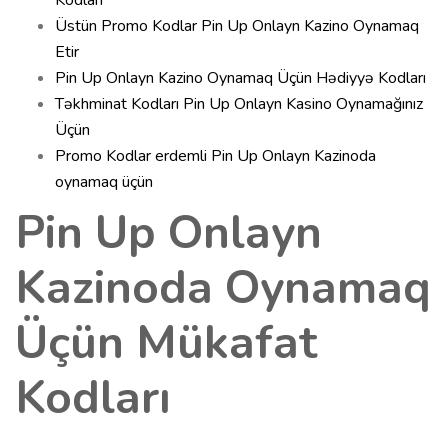
Üstün Promo Kodlar Pin Up Onlayn Kazino Oynamaq
Etir
Pin Up Onlayn Kazino Oynamaq Üçün Hədiyyə Kodları
Təkhminat Kodları Pin Up Onlayn Kasino Oynamağınız
Üçün
Promo Kodlar erdemli Pin Up Onlayn Kazinoda
oynamaq üçün
Pin Up Onlayn
Kazinoda Oynamaq
Üçün Mükafat
Kodları