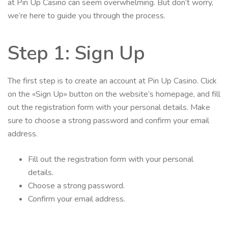
at Pin Up Casino can seem overwhelming. But don’t worry,
we’re here to guide you through the process.
Step 1: Sign Up
The first step is to create an account at Pin Up Casino. Click
on the «Sign Up» button on the website’s homepage, and fill
out the registration form with your personal details. Make
sure to choose a strong password and confirm your email
address.
Fill out the registration form with your personal
details.
Choose a strong password.
Confirm your email address.