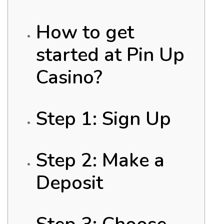
How to get
started at Pin Up
Casino?
Step 1: Sign Up
Step 2: Make a
Deposit