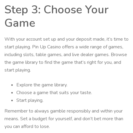
Step 3: Choose Your
Game
With your account set up and your deposit made, it’s time to
start playing. Pin Up Casino offers a wide range of games,
including slots, table games, and live dealer games. Browse
the game library to find the game that’s right for you, and
start playing.
Explore the game library.
Choose a game that suits your taste.
Start playing.
Remember to always gamble responsibly and within your
means. Set a budget for yourself, and don’t bet more than
you can afford to lose.