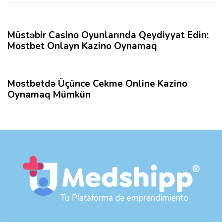
n
m
9 meses hace
Sin categoría
t
o
e
A
Müstəbir Casino Oyunlarında Qeydiyyat Edin:
r
r
Mostbet Onlayn Kazino Oynamaq
i
t
o
9 meses hace
Sin categoría
í
r
c
Mostbetdə Üçünce Cekme Online Kazino
u
Oynamaq Mümkün
l
o