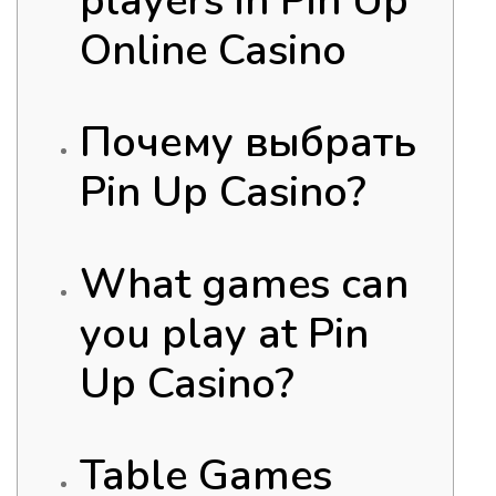
players in Pin Up
Online Casino
Почему выбрать
Pin Up Casino?
What games can
you play at Pin
Up Casino?
Table Games