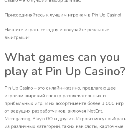
Casino – это лучший выбор для вас.
Присоединяйтесь к лучшим игрокам в Pin Up Casino!
Начните играть сегодня и получайте реальные
выигрыши!
What games can you
play at Pin Up Casino?
Pin Up Casino – это онлайн-казино, предлагающее
игрокам широкий спектр развлекательных и
прибыльных игр. В их ассортименте более 3 000 игр
от ведущих разработчиков, включая NetEnt,
Microgaming, Play’n GO и других. Игроки могут выбрать
из различных категорий, таких как слоты, карточные