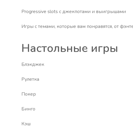
Progressive slots с джекпотами и выигрышами
Игры с темами, которые вам понравятся, от фэнт
Настольные игры
Блэкджек
Рулетка
Покер
Бинго
Кэш