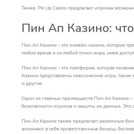
Также, Pin Up Casino предлагает игрокам возмо
Пин Ап Казино: что
Пин Ап Казино – это онлайн-казино, которое пр
любое время и из любой точки мира, имея доступ
Пин Ап Казино – это платформа, которая позвол
Казино представлены классические игры, такие ка
и другие.
Один из главных преимуществ Пин Ап Казино – 
безопасности игроков и защиты их данных. Это о
Пин Ап Казино также предлагает различные бону
включают в себя приветственные бонусы, беспла