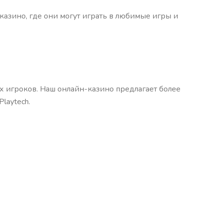
казино, где они могут играть в любимые игры и
х игроков. Наш онлайн-казино предлагает более
laytech.