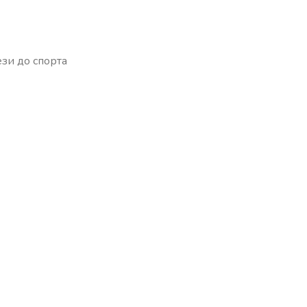
ези до спорта