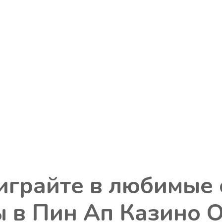
 играйте в любимые 
ы в Пин Ап Казино 