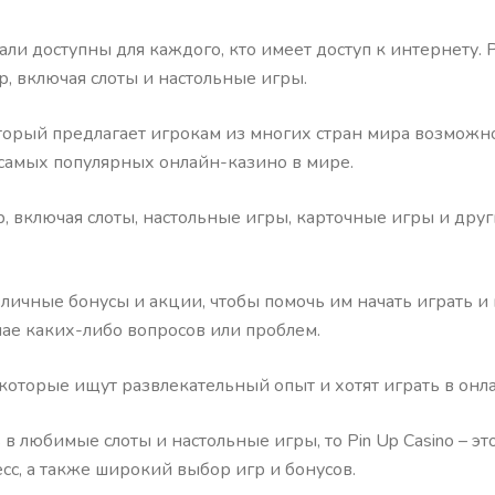
ли доступны для каждого, кто имеет доступ к интернету. P
, включая слоты и настольные игры.
оторый предлагает игрокам из многих стран мира возможн
з самых популярных онлайн-казино в мире.
р, включая слоты, настольные игры, карточные игры и друг
азличные бонусы и акции, чтобы помочь им начать играть 
чае каких-либо вопросов или проблем.
, которые ищут развлекательный опыт и хотят играть в онл
в любимые слоты и настольные игры, то Pin Up Casino – э
с, а также широкий выбор игр и бонусов.