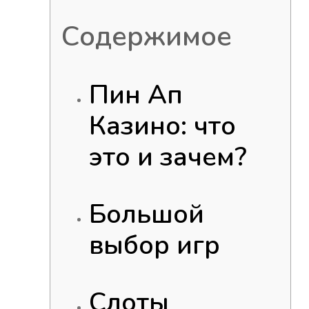
Содержимое
Пин Ап
Казино: что
это и зачем?
Большой
выбор игр
Слоты