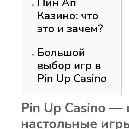
Пин Ап
Казино: что
это и зачем?
Большой
выбор игр в
Pin Up Casino
Pin Up Casino —
настольные игр