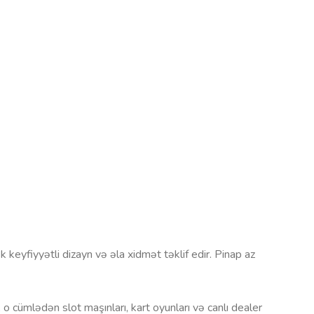
eyfiyyətli dizayn və əla xidmət təklif edir. Pinap az
o cümlədən slot maşınları, kart oyunları və canlı dealer