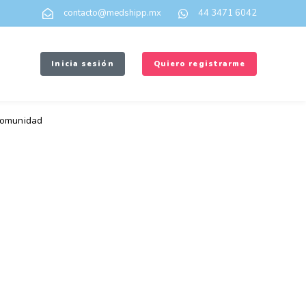
contacto@medshipp.mx
44 3471 6042
Inicia sesión
Quiero registrarme
omunidad