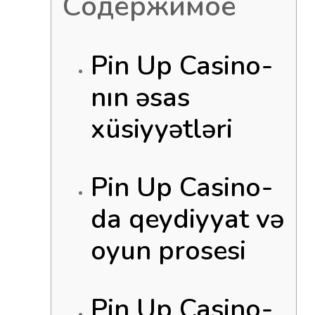
Содержимое
Pin Up Casino-
nın əsas
xüsiyyətləri
Pin Up Casino-
da qeydiyyat və
oyun prosesi
Pin Up Casino-