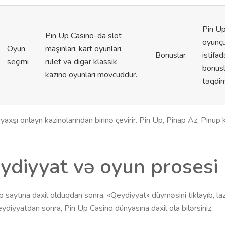
Pin Up
Pin Up Casino-da slot
oyunç
Oyun
maşınları, kart oyunları,
Bonuslar
istifa
seçimi
rulet və digər klassik
bonusl
kazino oyunları mövcuddur.
təqdim
axşı onlayn kazinolarından birinə çevirir. Pin Up, Pinap Az, Pinup
ydiyyat və oyun prosesi
 saytına daxil olduqdan sonra, «Qeydiyyat» düyməsini tıklayıb, laz
Qeydiyyatdan sonra, Pin Up Casino dünyasına daxil ola bilərsiniz.