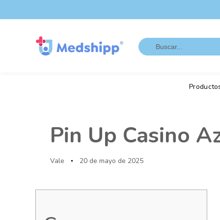
Saltar
Saltar
los
a
enlaces
navegación
Search
principal
for:
Saltar
al
contenido
Producto
Autor
Publicado
en:
Pin Up Casino A
Vale
20 de mayo de 2025