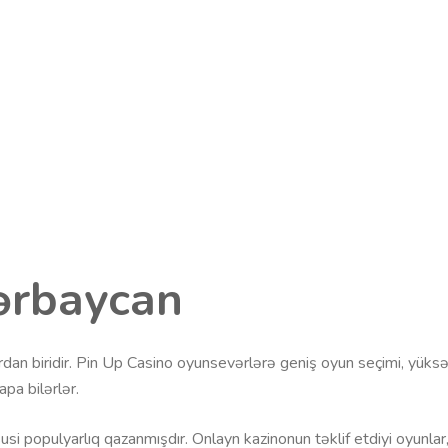
ərbaycan
n biridir. Pin Up Casino oyunsevərlərə geniş oyun seçimi, yüksək k
apa bilərlər.
i populyarlıq qazanmışdır. Onlayn kazinonun təklif etdiyi oyunlar, 