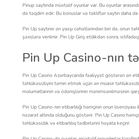
Pinup saytında müxtəlif oyunlar var. Bu oyunlar arasında 
də təqdim edir. Bu bonuslar və təkliflər saytın daha d
Pin Up saytının ən yaxşı cəhətlərindən biri də, onun təh
şəxslərə verilmir. Pin Up Giriş etdikdən sonra, istifadəç
Pin Up Casino-nın təh
Pin Up Casino Azərbaycanda fəaliyyət göstərən ən etibarl
təhlükəsizliyini təmin etmək üçün ən müasir təhlükəsizli
məlumatlarının və ödənişlərinin mənimsənilməsinin qarşıs
Pin Up Casino-nın etibarlılığı həmçinin onun lisenziyası
nəzarət altında olduğunu göstərir. Pin Up Casino həmçin
təhlükəsizlik və etibarlılıq tədbirlərini həyata keçirir.
Pin Up Casino-da oyunlar, müxtəlif providerlər tərəfində