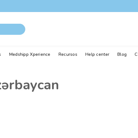
s
Medshipp Xperience
Recursos
Help center
Blog
C
zərbaycan