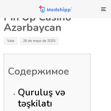
Saltar
Saltar
Autor
Publicado
los
a
en:
To
Pin Up Casino
enlaces
navegación
nav
principal
Azərbaycan
Saltar
al
Vale
26 de mayo de 2025
contenido
Содержимое
Quruluş və
təşkilatı