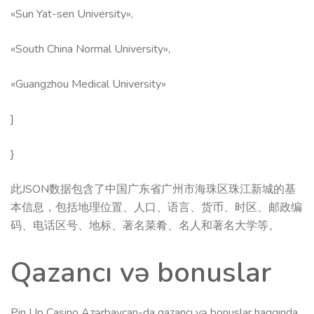
«Sun Yat-sen University»,
«South China Normal University»,
«Guangzhou Medical University»
]
}
此JSON数据包含了中国广东省广州市海珠区珠江新城的基
本信息，包括地理位置、人口、语言、货币、时区、邮政编
码、电话区号、地标、著名菜肴、名人和著名大学等。
Qazancı və bonuslar
Pin Up Casino Azərbaycan-da qazancı və bonuslar haqqında