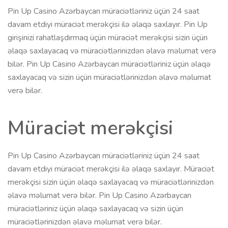
Pin Up Casino Azərbaycan müraciətləriniz üçün 24 saat
davam etdiyi müraciət merəkçisi ilə əlaqə saxlayır. Pin Up
girişinizi rahatlaşdırmaq üçün müraciət merəkçisi sizin üçün
əlaqə saxlayacaq və müraciətlərinizdən əlavə məlumat verə
bilər. Pin Up Casino Azərbaycan müraciətləriniz üçün əlaqə
saxlayacaq və sizin üçün müraciətlərinizdən əlavə məlumat
verə bilər.
Müraciət merəkçisi
Pin Up Casino Azərbaycan müraciətləriniz üçün 24 saat
davam etdiyi müraciət merəkçisi ilə əlaqə saxlayır. Müraciət
merəkçisi sizin üçün əlaqə saxlayacaq və müraciətlərinizdən
əlavə məlumat verə bilər. Pin Up Casino Azərbaycan
müraciətləriniz üçün əlaqə saxlayacaq və sizin üçün
müraciətlərinizdən əlavə məlumat verə bilər.