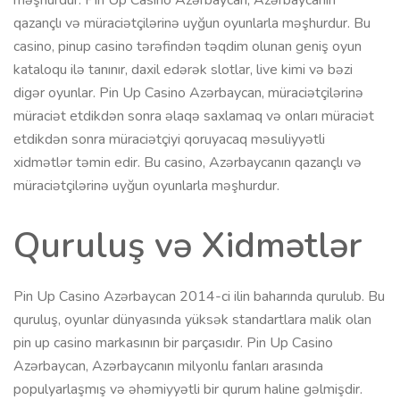
qazançlı və müraciətçilərinə uyğun oyunlarla məşhurdur. Bu
casino, pinup casino tərəfindən təqdim olunan geniş oyun
kataloqu ilə tanınır, daxil edərək slotlar, live kimi və bəzi
digər oyunlar. Pin Up Casino Azərbaycan, müraciətçilərinə
müraciət etdikdən sonra əlaqə saxlamaq və onları müraciət
etdikdən sonra müraciətçiyi qoruyacaq məsuliyyətli
xidmətlər təmin edir. Bu casino, Azərbaycanın qazançlı və
müraciətçilərinə uyğun oyunlarla məşhurdur.
Quruluş və Xidmətlər
Pin Up Casino Azərbaycan 2014-ci ilin baharında qurulub. Bu
quruluş, oyunlar dünyasında yüksək standartlara malik olan
pin up casino markasının bir parçasıdır. Pin Up Casino
Azərbaycan, Azərbaycanın milyonlu fanları arasında
populyarlaşmış və əhəmiyyətli bir qurum haline gəlmişdir.